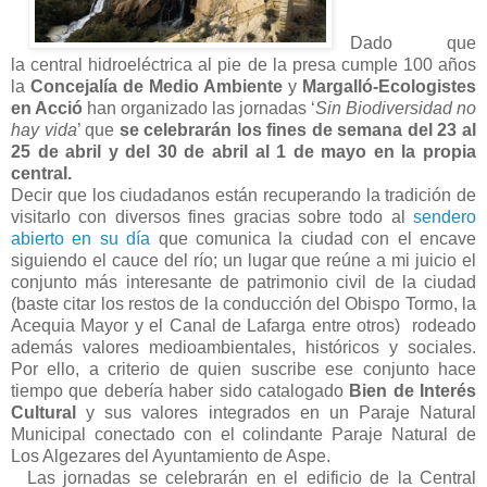
Dado que
la
central hidroeléctrica al pie de la presa cumple 100 años
la
Concejalía de Medio Ambiente
y
Margalló-Ecologistes
en Acció
han organizado las jornadas ‘
Sin Biodiversidad no
hay vida
’ que
se celebrarán los fines de semana del 23 al
25 de abril y del 30 de abril al 1 de mayo en la propia
central.
Decir que los ciudadanos están recuperando la tradición de
visitarlo con diversos fines gracias sobre todo al
sendero
abierto en su día
que comunica la ciudad con el encave
siguiendo el cauce del río; un lugar que reúne a mi juicio el
conjunto más interesante de patrimonio civil de la ciudad
(baste citar los restos de la conducción del Obispo Tormo, la
Acequia Mayor y el Canal de Lafarga entre otros) rodeado
además valores medioambientales, históricos y sociales.
Por ello, a criterio de quien suscribe ese conjunto hace
tiempo que debería haber sido catalogado
Bien de Interés
Cultural
y sus valores integrados en un Paraje Natural
Municipal conectado con el colindante Paraje Natural de
Los Algezares del Ayuntamiento de Aspe.
Las jornadas se celebrarán en el edificio de la Central