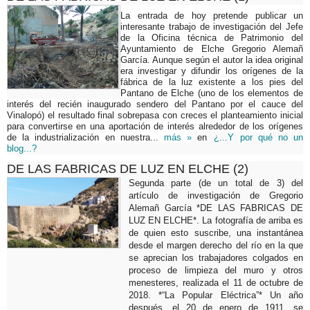
La entrada de hoy pretende publicar un
interesante trabajo de investigación del Jefe
de la Oficina técnica de Patrimonio del
Ayuntamiento de Elche Gregorio Alemañ
García. Aunque según el autor la idea original
era investigar y difundir los orígenes de la
fábrica de la luz existente a los pies del
Pantano de Elche (uno de los elementos de
interés del recién inaugurado sendero del Pantano por el cauce del
Vinalopó) el resultado final sobrepasa con creces el planteamiento inicial
para convertirse en una aportación de interés alrededor de los orígenes
de la industrialización en nuestra...
más »
en
¿...Y por qué no un
blog...?
DE LAS FABRICAS DE LUZ EN ELCHE (2)
Segunda parte (de un total de 3) del
artículo de investigación de Gregorio
Alemañ García *DE LAS FABRICAS DE
LUZ EN ELCHE*. La fotografía de arriba es
de quien esto suscribe, una instantánea
desde el margen derecho del río en la que
se aprecian los trabajadores colgados en
proceso de limpieza del muro y otros
menesteres, realizada el 11 de octubre de
2018. *“La Popular Eléctrica”* Un año
después, el 20 de enero de 1911, se