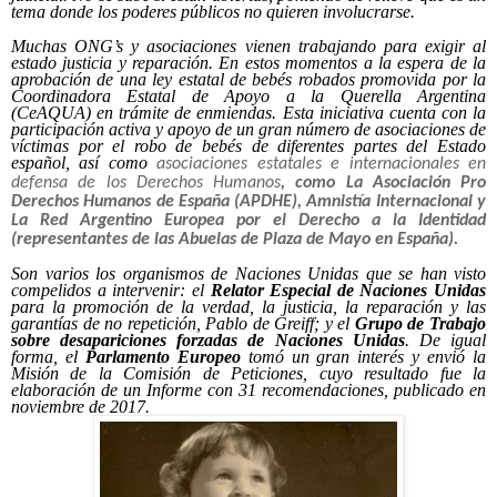
tema donde los poderes públicos no quieren involucrarse.
Muchas ONG’s y asociaciones vienen trabajando para exigir al
estado justicia y reparación. En estos momentos a la espera de la
aprobación de una ley estatal de bebés robados promovida por la
Coordinadora Estatal de Apoyo a la Querella Argentina
(CeAQUA) en trámite de enmiendas. Esta iniciativa
cuenta con la
participación activa y apoyo de un gran número de asociaciones de
víctimas por el robo de bebés de diferentes partes del Estado
español, así como
asociaciones estatales e internacionales en
defensa de los Derechos Humanos
, como La
Asociación Pro
Derechos Humanos de España
(APDHE),
Amnistía Internacional
y
La Red Argentino Europea por el Derecho a la Identidad
(representantes de las Abuelas de Plaza de Mayo en España).
Son varios los organismos de Naciones Unidas que se han visto
compelidos a intervenir: el
Relator Especial de Naciones Unidas
para la promoción de la verdad, la justicia, la reparación y las
garantías de no repetición, Pablo de Greiff; y el
Grupo de Trabajo
sobre desapariciones forzadas de Naciones Unidas
. De igual
forma, el
Parlamento Europeo
tomó un gran interés y envió la
Misión de la Comisión de Peticiones, cuyo resultado fue la
elaboración de un Informe con 31 recomendaciones, publicado en
noviembre de 2017.