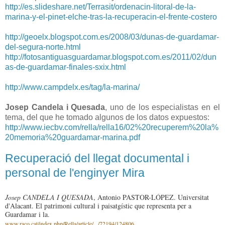
http://es.slideshare.net/Terrasit/ordenacin-litoral-de-la-
marina-y-el-pinet-elche-tras-la-recuperacin-el-frente-costero
http://geoelx.blogspot.com.es/2008/03/dunas-de-guardamar-
del-segura-norte.html
http://fotosantiguasguardamar.blogspot.com.es/2011/02/dun
as-de-guardamar-finales-sxix.html
http://www.campdelx.es/tag/la-marina/
Josep Candela i Quesada
, uno de los especialistas en el
tema, del que he tomado algunos de los datos expuestos:
http://www.iecbv.com/rella/rella16/02%20recuperem%20la%
20memoria%20guardamar-marina.pdf
Recuperació del llegat documental i
personal de l'enginyer Mira
Josep CANDELA I QUESADA
, Antonio PASTOR-LÓPEZ. Universitat
d'Alacant. El patrimoni cultural i paisatgístic que representa per a
Guardamar i la.
www.raco.cat/index.php/Rella/article/.../72194/124806