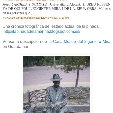
Josep CANDELA I QUESADA
. Universitat d'Alacant. 1. BREU RESSEN
YA DE QUI FOU L'ENGINYER MIRA I DE LA. SEUA OBRA. Moltes s
ón les persones que , ...
www.raco.cat/index.php/rella/article/viewFile/.../125404
Una crónica fotográfica del estado actual de la pinada:
http://lapinadadelamarina.blogspot.com.es/
Véase la descripción de la
Casa-Museo del Ingeniero Mira
en Guardamar