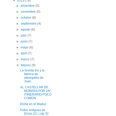
▼
2013
(78)
►
diciembre
(5)
►
noviembre
(5)
►
octubre
(8)
►
septiembre
(4)
►
agosto
(6)
►
julio
(7)
►
junio
(7)
►
mayo
(6)
►
abril
(7)
►
marzo
(7)
▼
febrero
(9)
La revista Iris y la
fabrica de
alpargatas de
Juan...
AL CASTELLAR DE
MORERA POR UN
ITINERARIO POCO
COMÚN
Elche en el Madoz
Fotos antiguas de
Elche (2): Loty. El