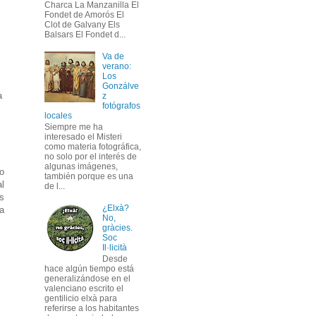
Charca La Manzanilla El
Fondet de Amorós El
Clot de Galvany Els
Balsars El Fondet d...
Va de
verano:
Los
Gonzálve
a
z
fotógrafos
locales
Siempre me ha
interesado el Misteri
como materia fotográfica,
no solo por el interés de
algunas imágenes,
o
también porque es una
l
de l...
s
¿Elxà?
a
No,
gràcies.
Soc
Il·licità
Desde
hace algún tiempo está
generalizándose en el
valenciano escrito el
gentilicio elxà para
referirse a los habitantes