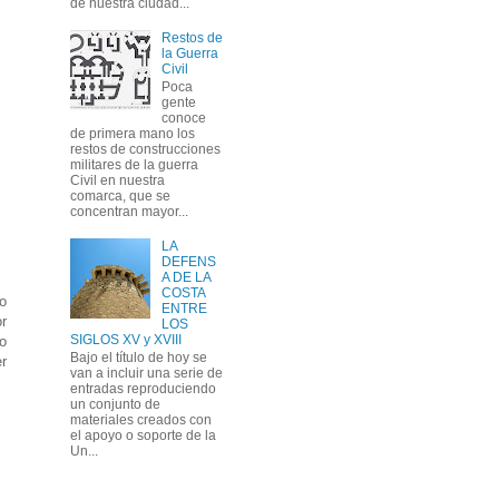
de nuestra ciudad...
Restos de
la Guerra
Civil
Poca
gente
conoce
de primera mano los
restos de construcciones
militares de la guerra
Civil en nuestra
comarca, que se
concentran mayor...
LA
DEFENS
A DE LA
COSTA
o
ENTRE
r
LOS
SIGLOS XV y XVIII
o
Bajo el título de hoy se
r
van a incluir una serie de
entradas reproduciendo
un conjunto de
materiales creados con
el apoyo o soporte de la
Un...