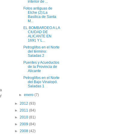
interior de ...
Fotos antiguas de
Elche (2):La
Basílica de Santa
M...
EL BOMBARDEO A LA
CIUDAD DE
ALICANTE EN
1691 Y L...
Petroglifos en el Norte
del término:
Saladas 2
Puentes y Acueductos
de la Provincia de
Alicante
Petroglifos en el Norte
del Bajo Vinalopó.
Saladas 1
la
►
enero
(7)
 y
►
2012
(93)
►
2011
(84)
►
2010
(81)
►
2009
(84)
►
2008
(42)