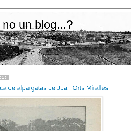
 no un blog...?
2013
brica de alpargatas de Juan Orts Miralles