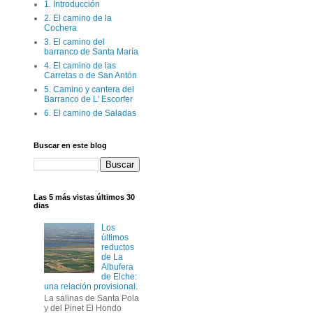
1. Introducción
2. El camino de la
Cochera
3. El camino del
barranco de Santa María
4. El camino de las
Carretas o de San Antón
5. Camino y cantera del
Barranco de L' Escorfer
6. El camino de Saladas
Buscar en este blog
Las 5 más vistas últimos 30
dias
Los
últimos
reductos
de La
Albufera
de Elche:
una relación provisional.
La salinas de Santa Pola
y del Pinet El Hondo