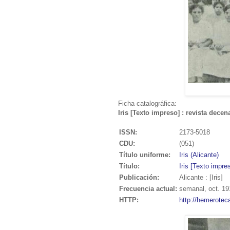
Ficha catalográfica:
Iris [Texto impreso] : revista decen
ISSN:
2173-5018
CDU:
(051)
Título uniforme:
Iris (Alicante)
Título:
Iris [Texto impre
Publicación:
Alicante : [Iris]
Frecuencia actual:
semanal, oct. 19
HTTP:
http://hemerotec