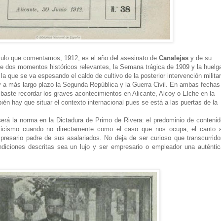
ículo que comentamos, 1912, es el año del asesinato de
Canalejas
y de su
tre dos momentos históricos relevantes, la Semana trágica de 1909 y la huelg
la que se va espesando el caldo de cultivo de la posterior intervención militar
y a más largo plazo la Segunda República y la Guerra Civil. En ambas fechas
baste recordar los graves acontecimientos en Alicante, Alcoy o Elche en la
n hay que situar el contexto internacional pues se está a las puertas de la
erá la norma en la Dictadura de Primo de Rivera: el predominio de contenid
oliticismo cuando no directamente como el caso que nos ocupa, el canto a
presario padre de sus asalariados. No deja de ser curioso que transcurrido
ndiciones descritas sea un lujo y ser empresario o empleador una auténtic