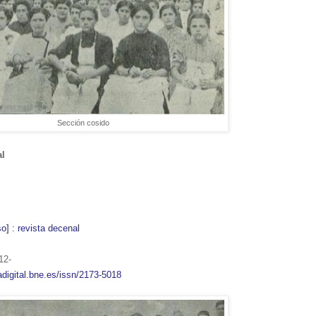
Sección cosido
al
so] : revista decenal
12-
adigital.bne.es/issn/2173-5018