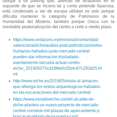
otorgar a un párking que, además de arrasarlos en el
supuesto de que se hiciera tal y como pretende Aparcisa,
está condenado a ser de escasa utilidad no solo porque
dificulta mantener la categoría de Patrimonio de la
Humanidad del Misterio, también porque choca con la
inevitable peatonalización del centro a corto o medio plazo.
https://www.ondacero.es/emisoras/comunidad-
valenciana/elche/audios-podcast/noticias/restos-
humanos-hallados-junto-mercado-central-
pueden-dar-informacion-trasladado-
asentamiento-lalcudia-actual-centro-
elche_201905075cd19fde0cf2b4c87c293d25.ht
ml
http://www.elche.es/2019/05/visita-al-almacen-
que-alberga-los-restos-arqueologicos-hallados-
en-las-excavaciones-del-mercado-central/
https://www.esradioelche.com/el-alcalde-de-
elche-plantea-un-nuevo-proyecto-de-mercado-
central-construir-mil-plazas-de-aparcamiento-y-
buscar-el-refugio-de-la-guerra-civil/