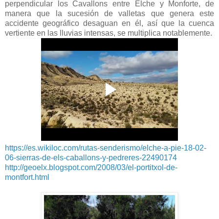
perpendicular los Cavallons entre Elche y Monforte, de
manera que la sucesión de valletas que genera este
accidente geográfico desaguan en él, así que la cuenca
vertiente en las lluvias intensas, se multiplica notablemente.
https://es.wikiloc.com/rutas-senderismo/elche-a-pie-18-02-
06-sierras-de-els-caballons-y-pedreres-22490174
http://geoelx.blogspot.com/2008/03/el-portitxol-de-
montfort.html