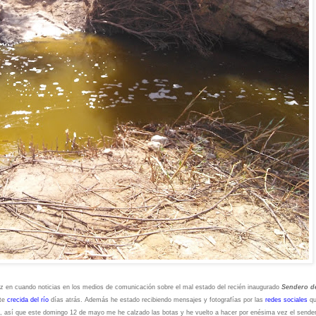
ez en cuando noticias en los medios de comunicación sobre el mal estado del recién inaugurado
Sendero d
nte
crecida del río
días atrás. Además he estado recibiendo mensajes y fotografías por las
redes sociales
q
o, así que este domingo 12 de mayo me he calzado las botas y he vuelto a hacer por enésima vez el sende