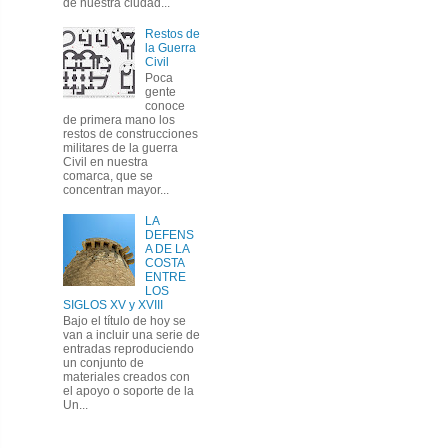
de nuestra ciudad...
Restos de
la Guerra
Civil
Poca
gente
conoce
de primera mano los
restos de construcciones
militares de la guerra
Civil en nuestra
comarca, que se
concentran mayor...
LA
DEFENS
A DE LA
COSTA
ENTRE
LOS
SIGLOS XV y XVIII
Bajo el título de hoy se
van a incluir una serie de
entradas reproduciendo
un conjunto de
materiales creados con
el apoyo o soporte de la
Un...