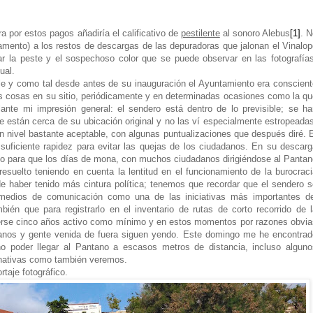
a por estos pagos añadiría el calificativo de
pestilente
al sonoro Alebus
[1]
. 
damento) a los restos de descargas de las depuradoras que jalonan el Vinalo
ar la peste y el sospechoso color que se puede observar en las fotografías
ual
.
ible y como tal desde antes de su inauguración el Ayuntamiento era conscien
as cosas en su sitio, periódicamente y en determinadas ocasiones como la qu
ante mi impresión general: el sendero está dentro de lo previsible; se ha
 están cerca de su ubicación original y no las ví especialmente estropeadas
n nivel bastante aceptable, con algunas puntualizaciones que después diré. 
uficiente rapidez para evitar las quejas de los ciudadanos. En su descarg
po para que los días de mona, con muchos ciudadanos dirigiéndose al Pantan
 resuelto teniendo en cuenta la lentitud en el funcionamiento de la burocrac
 de haber tenido más cintura política; tenemos que recordar que el sendero 
edios de comunicación como una de las iniciativas más importantes de
ién que para registrarlo en el inventario de rutas de corto recorrido de l
se cinco años activo como mínimo y en estos momentos por razones obvia
tanos y gente venida de fuera siguen yendo. Este domingo me he encontrad
o poder llegar al Pantano a escasos metros de distancia, incluso alguno
ernativas como también veremos.
taje fotográfico.