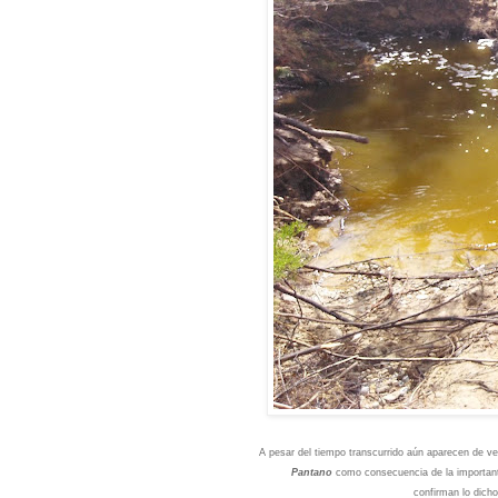
A pesar del tiempo transcurrido aún aparecen de v
Pantano
como consecuencia de la importa
confirman lo dich