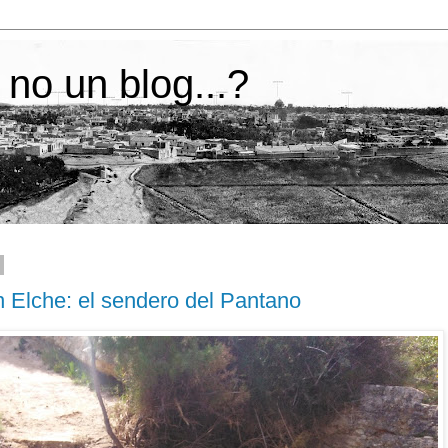
 no un blog...?
n Elche: el sendero del Pantano