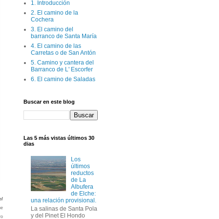
1. Introducción
2. El camino de la
Cochera
3. El camino del
barranco de Santa María
4. El camino de las
Carretas o de San Antón
5. Camino y cantera del
Barranco de L' Escorfer
6. El camino de Saladas
Buscar en este blog
Las 5 más vistas últimos 30
dias
Los
últimos
reductos
de La
Albufera
de Elche:
el
una relación provisional.
ue
La salinas de Santa Pola
y del Pinet El Hondo
ro