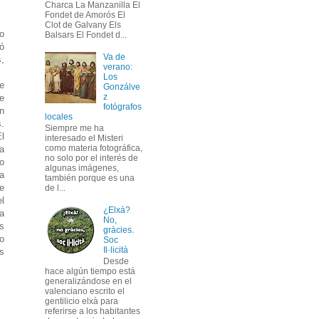
Charca La Manzanilla El
Fondet de Amorós El
Clot de Galvany Els
No
Balsars El Fondet d...
pó
Va de
,
verano:
Los
te
Gonzálve
z
e
fotógrafos
n
locales
.
Siempre me ha
El
interesado el Misteri
como materia fotográfica,
a
no solo por el interés de
o
algunas imágenes,
ia
también porque es una
se
de l...
l
¿Elxà?
a
No,
s
gràcies.
o
Soc
Il·licità
s
Desde
hace algún tiempo está
generalizándose en el
valenciano escrito el
gentilicio elxà para
referirse a los habitantes