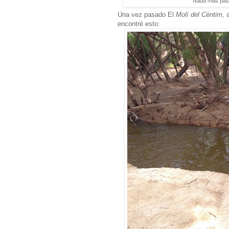
Nada más pasar
Una vez pasado El
Molí del Cèntim
, 
encontré esto: