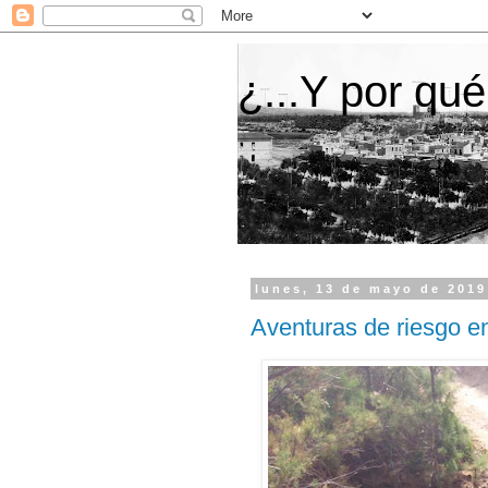
¿...Y por qué
lunes, 13 de mayo de 2019
Aventuras de riesgo e