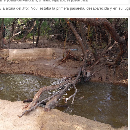
 el puente del Ferrocarril, un tramo reparado: se puede pasar.
a la altura del
Molí Nou
, estaba la primera pasarela, desaparecida y en su lug