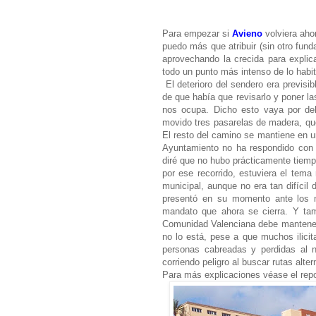
Para empezar si
Avieno
volviera ahor
puedo más que atribuir (sin otro fun
aprovechando la crecida para explic
todo un punto más intenso de lo habit
El deterioro del sendero era previs
de que había que revisarlo y poner l
nos ocupa.
Dicho esto vaya por del
movido tres pasarelas de madera, que
El resto del camino se mantiene en u
Ayuntamiento no ha respondido con s
diré que no hubo prácticamente tiem
por ese recorrido, estuviera el tema
municipal, aunque no era tan difícil
presentó en su momento ante los m
mandato que ahora se cierra. Y tamb
Comunidad Valenciana debe mantener
no lo está, pese a que muchos ilici
personas cabreadas y perdidas al n
corriendo peligro al buscar rutas alt
Para más explicaciones véase el repor