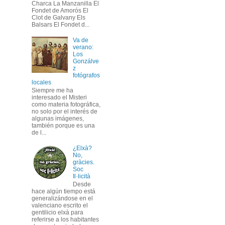
Charca La Manzanilla El
Fondet de Amorós El
Clot de Galvany Els
Balsars El Fondet d...
Va de
verano:
Los
Gonzálve
z
fotógrafos
locales
Siempre me ha
interesado el Misteri
como materia fotográfica,
no solo por el interés de
algunas imágenes,
también porque es una
de l...
¿Elxà?
No,
gràcies.
Soc
Il·licità
Desde
hace algún tiempo está
generalizándose en el
valenciano escrito el
gentilicio elxà para
referirse a los habitantes