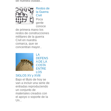
de nuestra ciudad...
Restos de
la Guerra
Civil
Poca
gente
conoce
de primera mano los
restos de construcciones
militares de la guerra
Civil en nuestra
comarca, que se
concentran mayor...
LA
DEFENS
A DE LA
COSTA
ENTRE
LOS
SIGLOS XV y XVIII
Bajo el título de hoy se
van a incluir una serie de
entradas reproduciendo
un conjunto de
materiales creados con
el apoyo o soporte de la
Un...