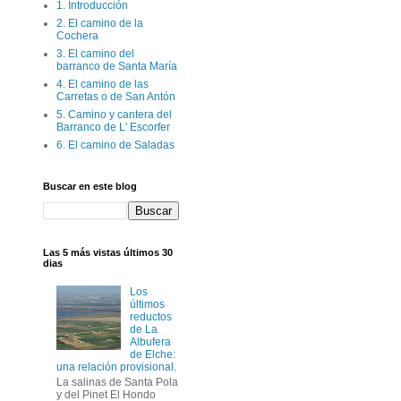
1. Introducción
2. El camino de la
Cochera
3. El camino del
barranco de Santa María
4. El camino de las
Carretas o de San Antón
5. Camino y cantera del
Barranco de L' Escorfer
6. El camino de Saladas
Buscar en este blog
Las 5 más vistas últimos 30
dias
Los
últimos
reductos
de La
Albufera
de Elche:
una relación provisional.
La salinas de Santa Pola
y del Pinet El Hondo