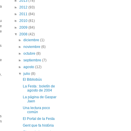
►
2013
(78)
a
►
2012
(93)
►
2011
(84)
su
►
2010
(81)
ue
►
2009
(84)
e
▼
2008
(42)
►
diciembre
(1)
s
►
noviembre
(6)
►
octubre
(8)
te
►
septiembre
(7)
►
agosto
(12)
▼
julio
(8)
,
El Bibliobús
La Festa : boletín de
agosto de 2004
La página de Gaspar
Jaen
Una lectura poco
común
os
El Portal de la Festa
n
Gent que fa història