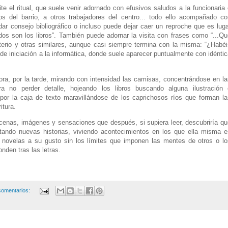
 el ritual, que suele venir adornado con efusivos saludos a la funcionaria 
os del barrio, a otros trabajadores del centro... todo ello acompañado co
r consejo bibliográfico o incluso puede dejar caer un reproche que es luga
os son los libros”. También puede adornar la visita con frases como “...Qu
terio y otras similares, aunque casi siempre termina con la misma: “¿Habéi
de iniciación a la informática, donde suele aparecer puntualmente con idénti
a, por la tarde, mirando con intensidad las camisas, concentrándose en la
ra no perder detalle, hojeando los libros buscando alguna ilustración 
por la caja de texto maravillándose de los caprichosos ríos que forman la
itura.
cenas, imágenes y sensaciones que después, si supiera leer, descubriría qu
ntando nuevas historias, viviendo acontecimientos en los que ella misma e
y novelas a su gusto sin los límites que imponen las mentes de otros o lo
onden tras las letras.
comentarios: