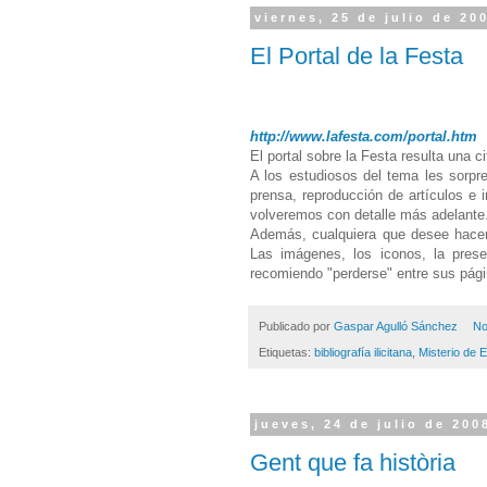
viernes, 25 de julio de 20
El Portal de la Festa
http://www.lafesta.com/portal.htm
El portal sobre la Festa resulta una c
A los estudiosos del tema les sorpre
prensa, reproducción de artículos e i
volveremos con detalle más adelante
Además, cualquiera que desee hace
Las imágenes, los iconos, la prese
recomiendo "perderse" entre sus página
Publicado por
Gaspar Agulló Sánchez
No
Etiquetas:
bibliografía ilicitana
,
Misterio de 
jueves, 24 de julio de 200
Gent que fa història