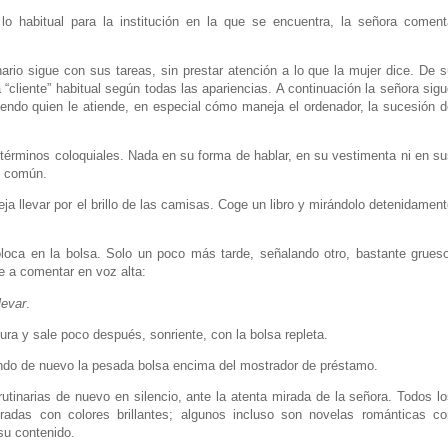
 habitual para la institución en la que se encuentra, la señora coment
nario sigue con sus tareas, sin prestar atención a lo que la mujer dice. De 
“cliente” habitual según todas las apariencias. A continuación la señora sig
endo quien le atiende, en especial cómo maneja el ordenador, la sucesión d
términos coloquiales. Nada en su forma de hablar, en su vestimenta ni en su
o común.
a llevar por el brillo de las camisas. Coge un libro y mirándolo detenidamen
oloca en la bolsa. Solo un poco más tarde, señalando otro, bastante grueso
e a comentar en voz alta:
levar
.
atura y sale poco después, sonriente, con la bolsa repleta.
ndo de nuevo la pesada bolsa encima del mostrador de préstamo.
 rutinarias de nuevo en silencio, ante la atenta mirada de la señora. Todos l
stradas con colores brillantes; algunos incluso son novelas románticas co
su contenido.