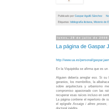
Publicado por
Gaspar Agulló Sánchez
No
Etiquetas:
bibliografía ilicitana
,
Misterio de 
lunes, 28 de julio de 2008
La página de Gaspar 
http://www.ua.es/personal/gaspar.jae
En la Viquipèdia se afirma que es un 
Alguien debería arreglar eso. Si su 
geranios, los membrillos, la albahaca,
sobre arquitectura y urbanismo me
compromiso apasionado con las raí
recuperar esas raíces incluso en senti
La página contiene el repertorio de s
el epígrafe
Assaigs i altres proses
;
doctoral inédita.