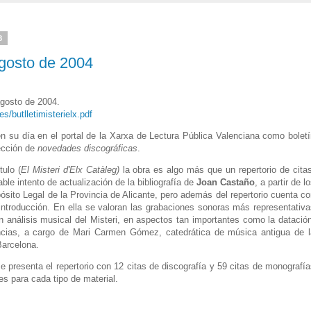
8
agosto de 2004
agosto de 2004.
s/butlletimisterielx.pdf
n su día en el portal de la Xarxa de Lectura Pública Valenciana como boletí
ección de
novedades discográficas
.
tulo (
El Misteri d'Elx Catàleg)
la obra es algo más que un repertorio de cita
able intento de actualización de la bibliografía de
Joan Castaño
, a partir de l
ósito Legal de la Provincia de Alicante, pero además del repertorio cuenta c
introducción. En ella se valoran las grabaciones sonoras más representativ
n análisis musical del Misteri, en aspectos tan importantes como la datació
encias, a cargo de Mari Carmen Gómez, catedrática de música antigua de l
Barcelona.
e presenta el repertorio con 12 citas de discografía y 59 citas de monografí
es para cada tipo de material.