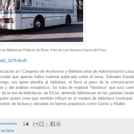
red de Bibliotecas Públicas de Elche. Foto de Luís Navarro Garcia del Pozo.
5dj4_11f7kr9xd5
nicación al
I Congreso de Archiveros y Bibliotecarios de Administración Loca
cordar que apenas había material publicado sobre el tema. Salvador Aranda
go, era quien atendía al bibliobús; el llevó el peso de la comunicación
y del análisis estadístico. Se trata de material "histórico" que tuvo ciert
r de la red de bibliotecas de Elche, abriendo bibliotecas en las partidas rural
 parte quiero creer que también influyó en el modelo de biblioteca municipal
untos de lectura y ubicadas en barrios populosos como Carrús y Altabix.
comentarios:
s de Elche