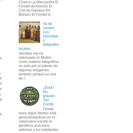
Charca La Manzanilla El
Fondet de Amorós El
Clot de Galvany Els
Balsars El Fondet d...
Va de
verano:
Los
Gonzálve
z
fotógrafos
locales
Siempre me ha
interesado el Misteri
n
como materia fotográfica,
no solo por el interés de
algunas imágenes,
s;
también porque es una
os
de l...
on
¿Elxà?
as
No,
n,
gràcies.
a
Soc
Il·licità
Desde
hace algún tiempo está
as
generalizándose en el
valenciano escrito el
gentilicio elxà para
referirse a los habitantes