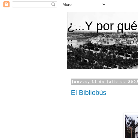
¿...Y por qué
jueves, 31 de julio de 200
El Bibliobús