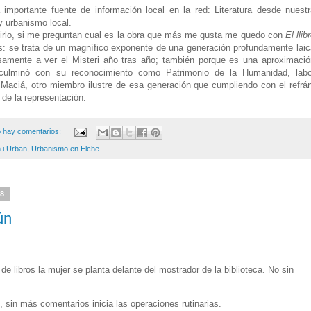
mportante fuente de información local en la red: Literatura desde nuestr
 y urbanismo local.
rlo, si me preguntan cual es la obra que más me gusta me quedo con
El llib
 se trata de un magnífico exponente de una generación profundamente laic
samente a ver el Misteri año tras año; también porque es una aproximació
culminó con su reconocimiento como Patrimonio de la Humanidad, labo
Maciá, otro miembro ilustre de esa generación que cumpliendo con el refrán
de la representación.
 hay comentarios:
 i Urban
,
Urbanismo en Elche
08
ún
e libros la mujer se planta delante del mostrador de la biblioteca. No sin
o, sin más comentarios inicia las operaciones rutinarias.