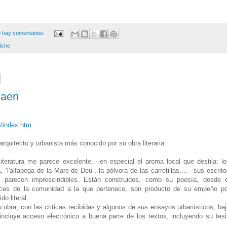
 hay comentarios:
Elche
Jaen
n/index.htm
arquitecto y urbanista más conocido por su obra literaria.
literatura me parece excelente, –en especial el aroma local que destila: lo
 “l'alfabega de la Mare de Deu”, la pólvora de las carretillas,...– sus escrit
 parecen imprescindibles. Están construidos, como su poesía, desde e
ces de la comunidad a la que pertenece, son producto de su empeño po
do literal.
u obra, con las criticas recibidas y algunos de sus ensayos urbanísticos, ba
 incluye acceso electrónico a buena parte de los textos, incluyendo su tesi