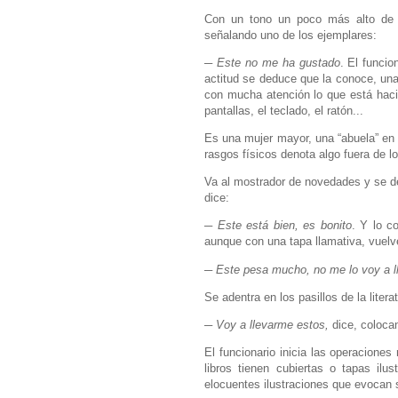
Con un tono un poco más alto de lo
señalando uno de los ejemplares:
─
Este no me ha gustado
. El funcio
actitud se deduce que la conoce, una 
con mucha atención lo que está haci
pantallas, el teclado, el ratón...
Es una mujer mayor, una “abuela” en 
rasgos físicos denota algo fuera de l
Va al mostrador de novedades y se dej
dice:
─
Este está bien, es bonito
. Y lo c
aunque con una tapa llamativa, vuelv
─
Este pesa mucho, no me lo voy a l
Se adentra en los pasillos de la liter
─
Voy a llevarme estos,
dice, coloca
El funcionario inicia las operaciones
libros tienen cubiertas o tapas ilu
elocuentes ilustraciones que evocan 