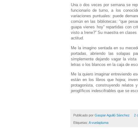
Una o dos veces por semana se repite
funcionario de turno, a los conocid
variaciones puntuales: puede demanda
común en las bibliotecas: “que pesad
guapa vienes hoy” repartidas con cri
visto a Irene?” Su maestra en clases 
actitud.
Me la imagino sentada en su mecedor
portadas, abriendo las solapas pa
simplemente dejando vagar la vista 
letras o los blancos en la caja de escr
Me la quiero imaginar entreviendo es
están en los libros que hojea; inve
protagonista, construyendo relatos 
jeroglíficos indescifrables que se esc
Publicado por
Gaspar Agulló Sánchez
2 
Etiquetas:
A vuelapluma