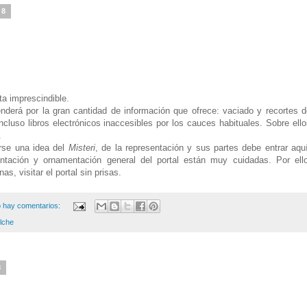
08
ita imprescindible.
nderá por la gran cantidad de información que ofrece: vaciado y recortes d
ncluso libros electrónicos inaccesibles por los cauces habituales. Sobre ell
.
rse una idea del
Misteri
, de la representación y sus partes debe entrar aqu
ntación y ornamentación general del portal están muy cuidadas. Por ello
s, visitar el portal sin prisas.
 hay comentarios:
Elche
8