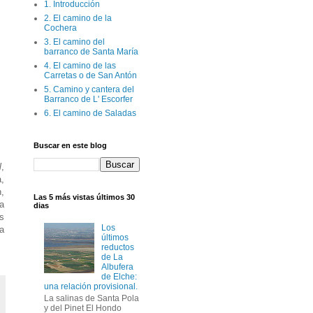
1. Introducción
2. El camino de la
Cochera
3. El camino del
barranco de Santa María
4. El camino de las
Carretas o de San Antón
5. Camino y cantera del
Barranco de L' Escorfer
6. El camino de Saladas
Buscar en este blog
l
,
,
,
Las 5 más vistas últimos 30
a
dias
es
Los
 a
últimos
reductos
de La
Albufera
de Elche:
una relación provisional.
La salinas de Santa Pola
y del Pinet El Hondo