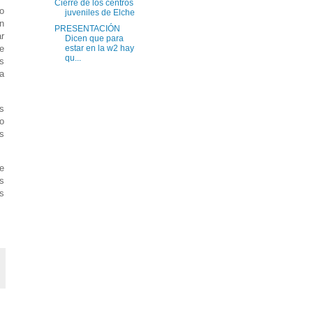
Cierre de los centros
o
juveniles de Elche
n
PRESENTACIÓN
r
Dicen que para
estar en la w2 hay
e
qu...
s
ca
s
o
s
e
s
s