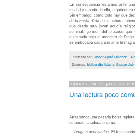
En consecuencia estamos ante una i
ciudad y a partir de ella, arquitectura
Sin embargo, como todo hay que deci
de la Festa d'Elx
por muchos motivos:
que desde muy joven acudía religio
seminal, germen del proceso que 
culminada bajo el mandato de Diego 
se embobaba cada año ante la magia 
Publicado por
Gaspar Agulló Sánchez
No
Etiquetas:
bibliografía ilicitana
,
Gaspar Jaén
sábado, 26 de julio de 20
Una lectura poco com
Arrastrando una pesada bolsa repleta d
esfuerzo la coloca encima.
─
Vengo a devolverlos
. El funcionari