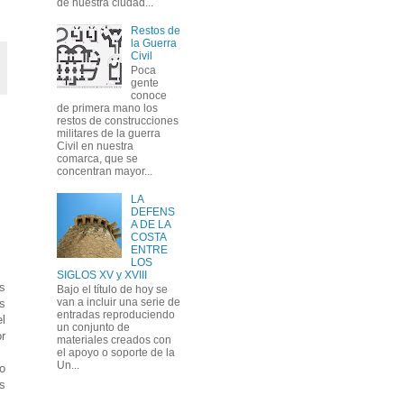
de nuestra ciudad...
Restos de
la Guerra
Civil
Poca
gente
conoce
de primera mano los
restos de construcciones
militares de la guerra
Civil en nuestra
comarca, que se
concentran mayor...
LA
DEFENS
A DE LA
COSTA
ENTRE
LOS
SIGLOS XV y XVIII
s
Bajo el título de hoy se
van a incluir una serie de
os
entradas reproduciendo
l
un conjunto de
r
materiales creados con
el apoyo o soporte de la
Un...
jo
s