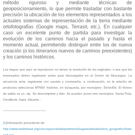
método riguroso y mediante técnicas de
geoposicionamiento, lo que permite trasladar con bastante
precisión la ubicación de los elementos representados a los
actuales sistemas de representación de la tierra mediante
ortofotografías (Google maps, Terrasit, etc.). En cualquier
caso un excelente punto de partida para investigar la
evolución de los caminos hacia el pasado y hasta el
momento actual, permitiendo distinguir entre los de nueva
creación (o los itinerarios nuevos de caminos preexistentes)
y los caminos históricos.
Los mapas que aquí se reproducen no tienen la resolución de los originales, o sea que los
interesados deben registrarse antes para descargarlos en el Centro de Descargas. La
secuencia seria: registrarse con usuario y contraseña, a continuación, en la relación de
productos seleccionar
MTN50 histórico
, en búsqueda, por municipios: Elche/Elx. El fichero
de salida es un .zip. Se descomprime y listo. Se pueden poner otro municipios: Santa Pola,
Crevillente, Aspe, Alicante...
[1]
Información procedente de:
http://www.madrimasd.org/cienciaysociedad/patrimonio/lugaresdelsaber/inst_geografico/histo
ria2.asp