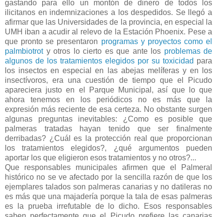
gastando para ello un montón de dinero de todos los
ilicitanos en indemnizaciones a los despedidos. Se llegó a
afirmar que las Universidades de la provincia, en especial la
UMH iban a acudir al relevo de la Estación Phoenix. Pese a
que pronto se presentaron
programas y proyectos como el
palmbiotrot
y otros lo cierto es que
ante los
problemas de
algunos de los tratamientos elegidos por su toxicidad
para
los insectos en especial en las abejas melíferas y en los
insectívoros,
era una cuestión de tiempo que el Picudo
apareciera justo en el Parque Municipal, así que lo que
ahora tenemos en los periódicos no es más que la
expresión más reciente de esa certeza. No obstante surgen
algunas preguntas inevitables: ¿Como es posible que
palmeras tratadas hayan tenido que ser finalmente
derribadas? ¿Cuál es la protección real que proporcionan
los tratamientos elegidos?, ¿qué argumentos pueden
aportar los que eligieron esos tratamientos y no otros?...
Que responsables municipales afirmen que el Palmeral
histórico no se ve afectado por la sencilla razón de que los
ejemplares talados son palmeras canarias y no datileras no
es más que una majadería porque la tala de esas palmeras
es la prueba irrefutable de lo dicho. Esos responsables
saben perfectamente que el Picudo prefiere las canarias