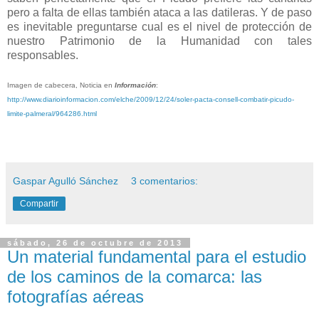
pero a falta de ellas también ataca a las datileras. Y de paso
es inevitable preguntarse cual es el nivel de protección de
nuestro Patrimonio de la Humanidad con tales
responsables.
Imagen de cabecera, Noticia en
Información
:
http://www.diarioinformacion.com/elche/2009/12/24/soler-pacta-consell-combatir-picudo-
limite-palmeral/964286.html
Gaspar Agulló Sánchez
3 comentarios:
Compartir
sábado, 26 de octubre de 2013
Un material fundamental para el estudio
de los caminos de la comarca: las
fotografías aéreas