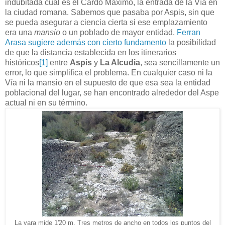
indubitada cual es el Cardo Máximo, la entrada de la Vía en
la ciudad romana. Sabemos que pasaba por Aspis, sin que
se pueda asegurar a ciencia cierta si ese emplazamiento
era una
mansio
o un poblado de mayor entidad.
Ferran
Arasa sugiere además con cierto fundamento
la posibilidad
de que la distancia establecida en los itinerarios
históricos
[1]
entre
Aspis
y
La Alcudia
, sea sencillamente un
error, lo que simplifica el problema. En cualquier caso ni la
Vía ni la mansio en el supuesto de que esa sea la entidad
poblacional del lugar, se han encontrado alrededor del Aspe
actual ni en su término.
La vara mide 1'20 m. Tres metros de ancho en todos los puntos del