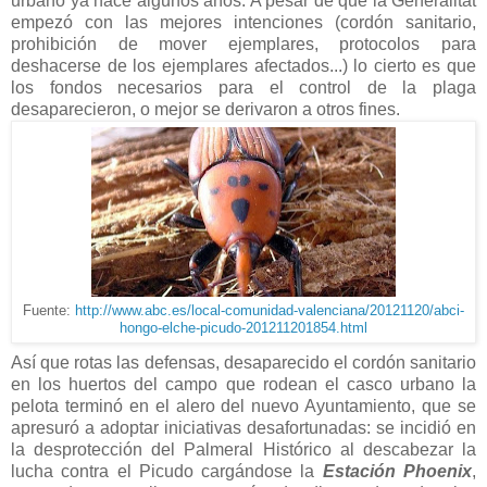
urbano ya hace algunos años. A pesar de que la Generalitat
empezó con las mejores intenciones (cordón sanitario,
prohibición de mover ejemplares, protocolos para
deshacerse de los ejemplares afectados...) lo cierto es que
los fondos necesarios para el control de la plaga
desaparecieron, o mejor se derivaron a otros fines.
Fuente:
http://www.abc.es/local-comunidad-valenciana/20121120/abci-
hongo-elche-picudo-201211201854.html
Así que rotas las defensas, desaparecido el cordón sanitario
en los huertos del campo que rodean el casco urbano la
pelota terminó en el alero del nuevo Ayuntamiento, que se
apresuró a adoptar iniciativas desafortunadas: se incidió en
la desprotección del Palmeral Histórico al descabezar la
lucha contra el Picudo cargándose la
Estación Phoenix
,