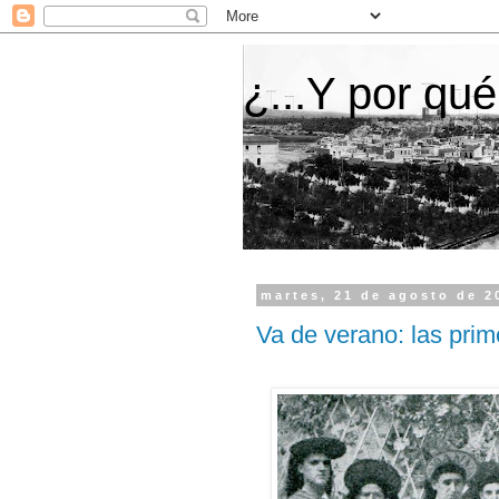
¿...Y por qué
martes, 21 de agosto de 2
Va de verano: las prime