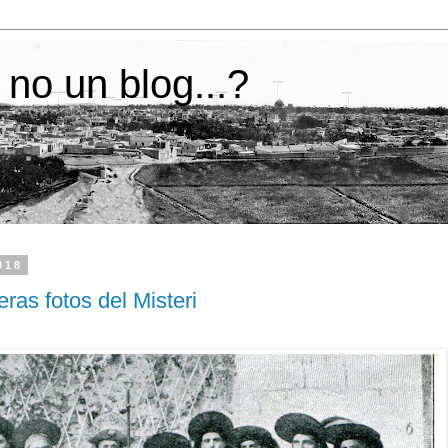
 no un blog...?
018
ras fotos del Misteri