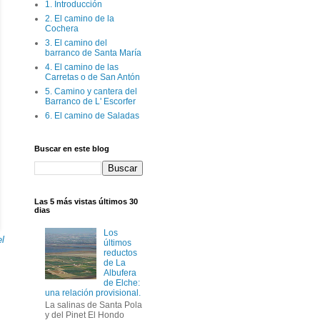
1. Introducción
2. El camino de la
Cochera
3. El camino del
barranco de Santa María
4. El camino de las
Carretas o de San Antón
5. Camino y cantera del
Barranco de L' Escorfer
6. El camino de Saladas
Buscar en este blog
Las 5 más vistas últimos 30
dias
Los
el
últimos
reductos
de La
Albufera
de Elche:
una relación provisional.
La salinas de Santa Pola
y del Pinet El Hondo