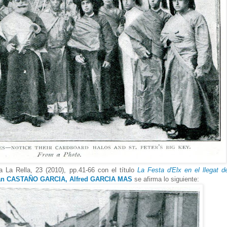
a La Rella, 23 (2010), pp.41-66 con el título
La Festa d'Elx en el llegat d
an CASTAÑO GARCIA, Alfred GARCIA MAS
se afirma lo siguiente: