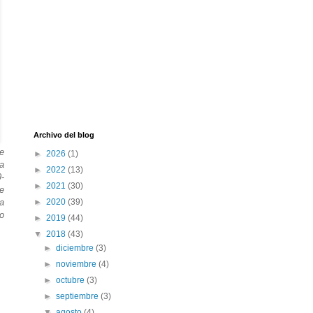
Archivo del blog
ue
►
2026
(1)
ra
►
2022
(13)
-
►
2021
(30)
de
ta
►
2020
(39)
go
►
2019
(44)
▼
2018
(43)
►
diciembre
(3)
►
noviembre
(4)
►
octubre
(3)
►
septiembre
(3)
▼
agosto
(4)