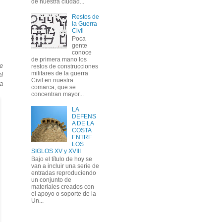
de nuestra ciudad...
Restos de
la Guerra
Civil
Poca
gente
conoce
de primera mano los
ue
restos de construcciones
militares de la guerra
l
Civil en nuestra
a
comarca, que se
concentran mayor...
LA
DEFENS
A DE LA
COSTA
ENTRE
LOS
SIGLOS XV y XVIII
Bajo el título de hoy se
van a incluir una serie de
entradas reproduciendo
un conjunto de
materiales creados con
el apoyo o soporte de la
Un...