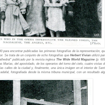
0 para encontrar publicadas las primeras fotografías de la representación, q
or. Se trata de un conjunto de ocho fotografías que
Herbert Vivian
utilizó pa
athedral" publicado por la revista inglesa
The Wide World Magazine
(p. 609
s Marías, del apostolado, de los operarios del torno del cielo, cuatro vistas 
as calles de la ciudad y, finalmente, una única imágen en el interior de San
cadafal, fotografiada desde la misma tribuna municipal, con un resultado al