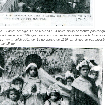
 d'Elx antes del siglo XX se reducen a un único dibujo de factura popular q
ado en el año 1846 que relata el hundimiento accidental de la tribuna de
ave– en la celebración del 15 de agosto de 1840, en el que se nos muestr
del Misteri.