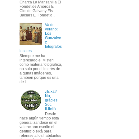
Charca La Manzanilla El
Fondet de Amorós El
Clot de Galvany Els
Balsars El Fondet d...
Va de
verano:
Los
Gonzálve
z
fotógrafos
locales
Siempre me ha
interesado el Misteri
como materia fotográfica,
no solo por el interés de
algunas imágenes,
también porque es una
de l...
¿Elxà?
No,
gràcies.
Soc
Il·licità
Desde
hace algún tiempo está
generalizándose en el
valenciano escrito el
gentilicio elxà para
referirse a los habitantes