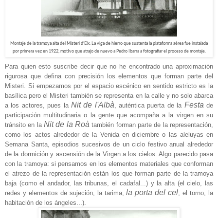
Montaje de la tramoya alta del Misteri d’Elx. La viga de hierro que sustenta la plataforma aérea fue instalada
por primera vez en 1922, motivo que atrajo de nuevo a Pedro Ibarra a fotografiar el proceso de montaje.
Para quien esto suscribe decir que no he encontrado una aproximación
rigurosa que defina con precisión los elementos que forman parte del
Misteri. Si empezamos por el espacio escénico en sentido estricto es la
basílica pero el Misteri también se representa en la calle y no solo abarca
Nit de l'Albà
Festa
a los actores, pues la
, auténtica puerta de la
de
participación multitudinaria o la gente que acompaña a la virgen en su
Nit de la Roà
tránsito en la
también forman parte de la representación,
como los actos alrededor de la Venida en diciembre o las aleluyas en
Semana Santa, episodios sucesivos de un ciclo festivo anual alrededor
de la dormición y ascensión de la Virgen a los cielos. Algo parecido pasa
con la tramoya: s
i pensamos en los elementos materiales que conforman
el atrezo de la representación están los que forman parte de la tramoya
baja (como el andador, las tribunas, el cadafal...) y la alta (el cielo, las
la porta del cel
redes y elementos de sujeción, la tarima,
, el torno, la
habitación de los ángeles...).