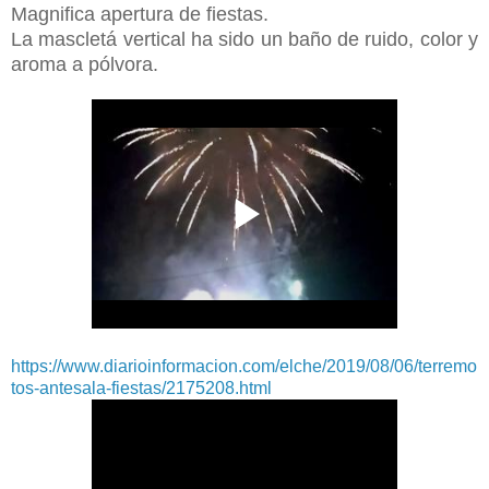
Magnifica apertura de fiestas.
La mascletá vertical ha sido un baño de ruido, color y
aroma a pólvora.
https://www.diarioinformacion.com/elche/2019/08/06/terremo
tos-antesala-fiestas/2175208.html