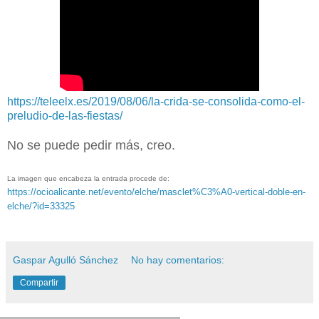
https://teleelx.es/2019/08/06/la-crida-se-consolida-como-el-
preludio-de-las-fiestas/
No se puede pedir más, creo.
La imagen que encabeza la entrada procede de:
https://ocioalicante.net/evento/elche/masclet%C3%A0-vertical-doble-en-
elche/?id=33325
Gaspar Agulló Sánchez
No hay comentarios:
Compartir