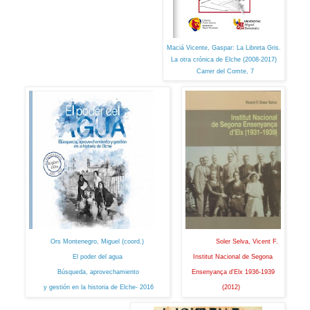
Maciá Vicente, Gaspar: La Libreta Gris.
La otra crónica de Elche (2008-2017)
Carrer del Comte, 7
Ors Montenegro, Miguel (coord.)
Soler Selva, Vicent F.
El poder del agua
Institut Nacional de Segona
Búsqueda, aprovechamiento
Ensenyança d'Elx 1936-1939
y gestión en la historia de Elche- 2016
(2012)