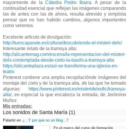
mayormente de la
Cátedra Pedro Ibarra
. A pesar de la
continuidad esencial que reflejan las imágenes comparando
las de antes con las de ahora, resulta atrevido y simplista
pensar que no han habido cambios, algunos importantes
como veremos.
Excelente artículo de divulgación:
http://tuescaparate.es/cultura/descubriendo-el-misteri-delx/
Interesante relato de la tramoya alta:
http://alicantemag.com/escena/la-representacion-del-misteri-
delx-contemplada-desde-cielo-la-basilica-tramoya-alta
https://alicanteplaza.es/asi-se-transforma-una-iglesia-en-
teatro
Pinterest contiene una amplia recopilaciónde imágenes del
montaje del cielo y de la tramoya alta, de las que he tomado
algunas:
https://www.pinterest.es/misteridelxofic/tramoya-
alta/
, en especial la que encabeza la entrada, de Jerónimo
Muñoz
Mis entradas:
Los sonidos de Santa María (1)
Palantir
en
¿...Y por qué no un blog...?
En el marco del curso de formación