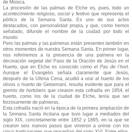
de Música.
La procesión de las palmas de Elche es, pues, todo un
acontecimiento religioso, social y festivo que representa el
pórtico de la Semana Santa. Es uno de sus actos
destacados, con personalidad propia, y que, como hemos
señalado, difunde el nombre de la ciudad por todo el
mundo.
Pero las palmas y las palmeras están presentes también en
otros momentos de nuestra Semana Santa. En primer lugar,
nos referiremos a la presencia de una palmera en la
decoración vegetal del Paso de la Oración de Jesús en el
Huerto, que en Elche es conocido como el
Pas de l’hort
.
Aunque el Evangelio señala claramente que Jesús,
después de la Última Cena, acudió a orar al huerto de los
olivos o huerto de Getsemaní, resulta evidente que para el
gremio de
hortolans
que crearon esta cofradía en 1854, el
huerto, como los de la ciudad de Elche, tenía que ser
forzosamente de palmeras.
Esta cofradía nació en la época de la primera ampliación de
la Semana Santa ilicitana que tuvo lugar a mediados del
siglo XIX, concretamente entre 1852 y 1865, en la que se
crearon seis nuevos pasos que vinieron a unirse con los
cinco tradicionales que procedían del siglo XVI. Entre ellos,