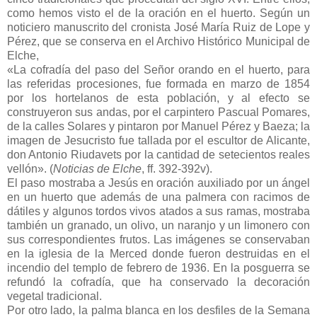
como hemos visto el de la oración en el huerto. Según un
noticiero manuscrito del cronista José María Ruiz de Lope y
Pérez, que se conserva en el Archivo Histórico Municipal de
Elche,
«La cofradía del paso del Señor orando en el huerto, para
las referidas procesiones, fue formada en marzo de 1854
por los hortelanos de esta población, y al efecto se
construyeron sus andas, por el carpintero Pascual Pomares,
de la calles Solares y pintaron por Manuel Pérez y Baeza; la
imagen de Jesucristo fue tallada por el escultor de Alicante,
don Antonio Riudavets por la cantidad de setecientos reales
vellón». (
Noticias de Elche
, ff. 392-392v).
El paso mostraba a Jesús en oración auxiliado por un ángel
en un huerto que además de una palmera con racimos de
dátiles y algunos tordos vivos atados a sus ramas, mostraba
también un granado, un olivo, un naranjo y un limonero con
sus correspondientes frutos. Las imágenes se conservaban
en la iglesia de la Merced donde fueron destruidas en el
incendio del templo de febrero de 1936. En la posguerra se
refundó la cofradía, que ha conservado la decoración
vegetal tradicional.
Por otro lado, la palma blanca en los desfiles de la Semana