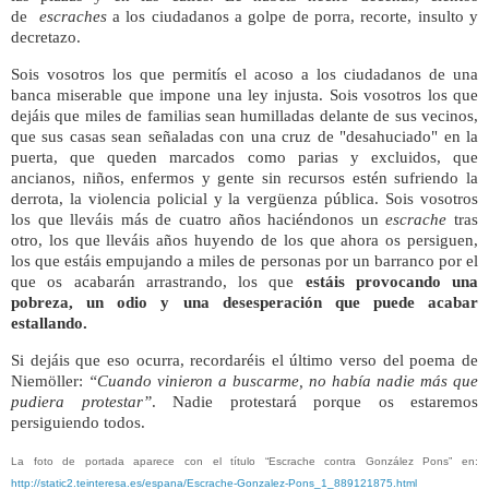
de
escraches
a los ciudadanos a golpe de porra, recorte, insulto y
decretazo.
Sois vosotros los que permitís el acoso a los ciudadanos de una
banca miserable que impone una ley injusta. Sois vosotros los que
dejáis que miles de familias sean humilladas delante de sus vecinos,
que sus casas sean señaladas con una cruz de "desahuciado" en la
puerta, que queden marcados como parias y excluidos, que
ancianos, niños, enfermos y gente sin recursos estén sufriendo la
derrota, la violencia policial y la vergüenza pública. Sois vosotros
los que lleváis más de cuatro años haciéndonos un
escrache
tras
otro, los que lleváis años huyendo de los que ahora os persiguen,
los que estáis empujando a miles de personas por un barranco por el
que os acabarán arrastrando, los que
estáis provocando una
pobreza, un odio y una desesperación que puede acabar
estallando.
Si dejáis que eso ocurra, recordaréis el último verso del poema de
Niemöller:
“Cuando vinieron a buscarme, no había nadie más que
pudiera protestar”
. Nadie protestará porque os estaremos
persiguiendo todos.
La foto de portada aparece con el título “Escrache contra González Pons” en:
http://static2.teinteresa.es/espana/Escrache-Gonzalez-Pons_1_889121875.html