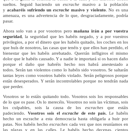
sueltos. Seguid haciendo un
escrache
masivo a la población
y
acabaréis sufriendo un
escrache
masivo y violento
. No es una
amenaza, es una advertencia de lo que, desgraciadamente, podría
pasar.
Ahora solo van a por vosotros pero
mañana irán a por vuestra
seguridad
, la seguridad que les habéis negado, y a por vuestros
privilegios, a por el dinero que les habéis quitado, los coches en los
que huís de nosotros, las casas que tenéis y que ellos han perdido, el
bienestar que les habéis arrebatado. Querrán infligiros el mismo
dolor que le habéis causado. Y a nadie le importará si os hacen daño
porque el daño que habréis hecho nos habrá anestesiado a
todos. Serán tan violentos como lo habéis sido vosotros. Se saltarán
tantas leyes como vosotros habéis violado. Serán peligrosos porque
están desesperados. Y serán incontrolables porque no tendrán nada
que perder.
Vosotros se lo estáis quitando todo. Vosotros sois los responsables
de lo que os pase. Os lo merecéis. Vosotros no sois las víctimas, sois
los culpables, sois la causa de los
escraches
que estáis
padeciendo.
Vosotros sois el
escrache
de este país.
Le habéis
hecho un escrache a esta democracia hasta obligarla a huir por
patas. Nos habéis hecho
escraches
cada vez que nos reuníamos en
las plazas y en las calles. Le habéis hecho decenas, cientos