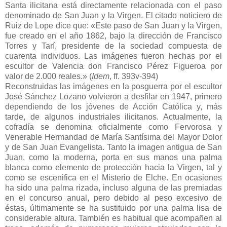
Santa ilicitana está directamente relacionada con el paso
denominado de San Juan y la Virgen. El citado noticiero de
Ruiz de Lope dice que: «Este paso de San Juan y la Virgen,
fue creado en el año 1862, bajo la dirección de Francisco
Torres y Tarí, presidente de la sociedad compuesta de
cuarenta individuos. Las imágenes fueron hechas por el
escultor de Valencia don Francisco Pérez Figueroa por
valor de 2.000 reales.» (
Idem
, ff. 393v-394)
Reconstruidas las imágenes en la posguerra por el escultor
José Sánchez Lozano volvieron a desfilar en 1947, primero
dependiendo de los jóvenes de Acción Católica y, más
tarde, de algunos industriales ilicitanos. Actualmente, la
cofradía se denomina oficialmente como Fervorosa y
Venerable Hermandad de María Santísima del Mayor Dolor
y de San Juan Evangelista. Tanto la imagen antigua de San
Juan, como la moderna, porta en sus manos una palma
blanca como elemento de protección hacia la Virgen, tal y
como se escenifica en el Misterio de Elche. En ocasiones
ha sido una palma rizada, incluso alguna de las premiadas
en el concurso anual, pero debido al peso excesivo de
éstas, últimamente se ha sustituido por una palma lisa de
considerable altura. También es habitual que acompañen al