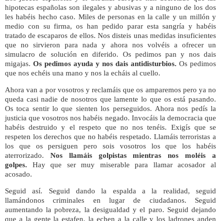
hipotecas españolas son ilegales y abusivas y a ninguno de los dos
les habéis hecho caso. Miles de personas en la calle y un millón y
medio con su firma, os han pedido parar esta sangría y habéis
tratado de escaparos de ellos. Nos disteis unas medidas insuficientes
que no sirvieron para nada y ahora nos volvéis a ofrecer un
simulacro de solución en diferido. Os pedimos pan y nos dais
migajas.
Os pedimos ayuda y nos dais antidisturbios.
Os pedimos
que nos echéis una mano y nos la echáis al cuello.
Ahora van a por vosotros y reclamáis que os amparemos pero ya no
queda casi nadie de nosotros que lamente lo que os está pasando.
Os toca sentir lo que sienten los perseguidos. Ahora nos pedís la
justicia que vosotros nos habéis negado. Invocáis la democracia que
habéis destruido y el respeto que no nos tenéis. Exigís que se
respeten los derechos que no habéis respetado. Llamáis terroristas a
los que os persiguen pero sois vosotros los que los habéis
aterrorizado.
Nos llamáis golpistas mientras nos moléis a
golpes.
Hay que ser muy miserable para llamar acosador al
acosado.
Seguid así. Seguid dando la espalda a la realidad, seguid
llamándonos criminales en lugar de ciudadanos. Seguid
aumentando la pobreza, la desigualdad y el paro. Seguid dejando
que a la gente la estafen, la echen a la calle y los ladrones anden