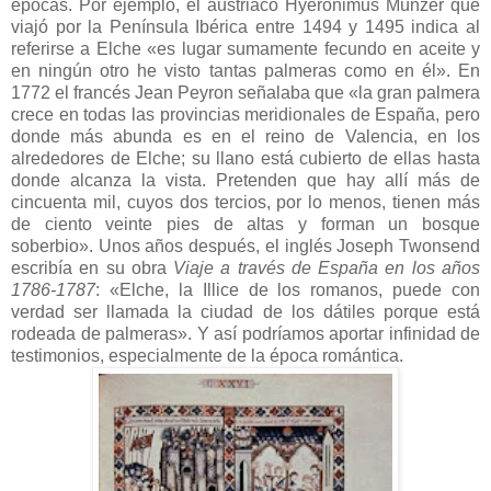
épocas. Por ejemplo, el austriaco Hyeronimus Münzer que
viajó por la Península Ibérica entre 1494 y 1495 indica al
referirse a Elche «es lugar sumamente fecundo en aceite y
en ningún otro he visto tantas palmeras como en él». En
1772 el francés Jean Peyron señalaba que «la gran palmera
crece en todas las provincias meridionales de España, pero
donde más abunda es en el reino de Valencia, en los
alrededores de Elche; su llano está cubierto de ellas hasta
donde alcanza la vista. Pretenden que hay allí más de
cincuenta mil, cuyos dos tercios, por lo menos, tienen más
de ciento veinte pies de altas y forman un bosque
soberbio». Unos años después, el inglés Joseph Twonsend
escribía en su obra
Viaje a través de España en los años
1786-1787
: «Elche, la Illice de los romanos, puede con
verdad ser llamada la ciudad de los dátiles porque está
rodeada de palmeras». Y así podríamos aportar infinidad de
testimonios, especialmente de la época romántica.