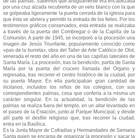
de las palmas. Sabemos que antiguamente era encabezada
por una cruz alzada recubierta de un velo blanco con la que
se golpeaba ligeramente la puerta cerrada de la iglesia para
que ésta se abriera y permitir la entrada de los fieles. Por los
testimonios gráficos conservados, esta entrada se realizaba
a través de la puerta del Combregar o de la Capilla de la
Comunión. A partir de 1945, se incorporó a la procesión una
imagen de Jesús Triunfante, popularmente conocido como
«pas de la burreta», obra del Taller de Arte Católico de Olot,
venerada el resto del año en una de las capillas laterales de
Santa María. La procesión, tras la bendición, partía de Santa
María por la puerta del crucero llamada del Órgano y
regresaba, tras recorrer el centro histórico de la ciudad, por
su puerta Mayor. En ella participaban gran cantidad de
ilicitanos, incluidos los niños de los colegios, con sus
correspondientes palmas, cosa que confería a la misma un
carácter singular. En la actualidad, la bendición de las
palmas se realiza fuera del templo, en un altar levantado en
el paseo de la Estación, junto al Parque Municipal, y desde
allí parte el desfile religioso que, tras recorrer la ciudad,
entra en la Basílica.
Es la Junta Mayor de Cofradías y Hermandades de Semana
Santa quien se encarga de organizar la procesión y sacar la