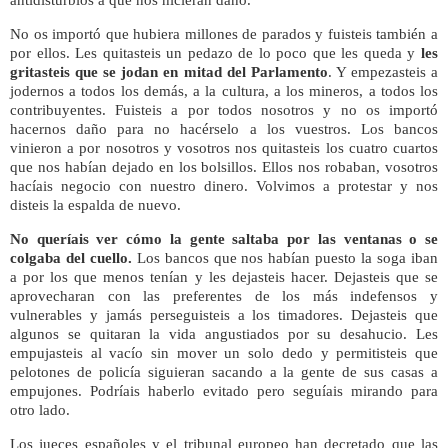
No os importó que hubiera millones de parados y fuisteis también a
por ellos. Les quitasteis un pedazo de lo poco que les queda y
les
gritasteis que se jodan en mitad del Parlamento
. Y empezasteis a
jodernos a todos los demás, a la cultura, a los mineros, a todos los
contribuyentes. Fuisteis a por todos nosotros y no os importó
hacernos daño para no hacérselo a los vuestros. Los bancos
vinieron a por nosotros y vosotros nos quitasteis los cuatro cuartos
que nos habían dejado en los bolsillos. Ellos nos robaban, vosotros
hacíais negocio con nuestro dinero. Volvimos a protestar y nos
disteis la espalda de nuevo.
No queríais ver cómo la gente saltaba por las ventanas o se
colgaba del cuello.
Los bancos que nos habían puesto la soga iban
a por los que menos tenían y les dejasteis hacer. Dejasteis que se
aprovecharan con las preferentes de los más indefensos y
vulnerables y jamás perseguisteis a los timadores. Dejasteis que
algunos se quitaran la vida angustiados por su desahucio. Les
empujasteis al vacío sin mover un solo dedo y permitisteis que
pelotones de policía siguieran sacando a la gente de sus casas a
empujones. Podríais haberlo evitado pero seguíais mirando para
otro lado.
Los jueces españoles y el tribunal europeo han decretado que las