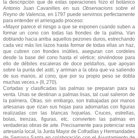
la descripción que de estas operaciones hizo el botánico
Antonio Juan Cavanilles en sus
Observacions sobre el
Reyno de Valencia
, en 1797 puede servirnos perfectamente
para entender el arriesgado proceso:
«Mayor parece el riesgo a que se exponen cuando suben a
formar un cono con todas las frondes de la palma. Van
doblando hacia arriba aquellos pezones duros, estrechando
cada vez más los lazos hasta formar de todas ellas un haz,
que cubren con frondes inútiles, aseguran con cordeles
desde la base del cono hasta el vértice; sirviéndose para
ello de débiles escaleras de doce peldaños, que apoyan
sobre la punta del astil, y arriman a la obra que va saliendo
de sus manos, al cono, que por su propio peso se dobla
muchas veces.» (II, 270).
Cortadas y clasificadas las palmas se preparan para su
venta. Unas se destinan a palmas lisas, tal cual salieron de
la palmera. Otras, sin embargo, son trabajadas por manos
artesanas que rizan sus hojas para adornarlas con figuras
realizadas con las blancas hojuelas. Cruces, estrellas,
bolas, trenzas, figuras, etc. convierten las palmas en
verdaderas obras de arte. Precisamente para potenciar esta
artesanía local, la Junta Mayor de Cofradías y Hermandades
de Semana Santa en colaboración con el Ayuntamiento de