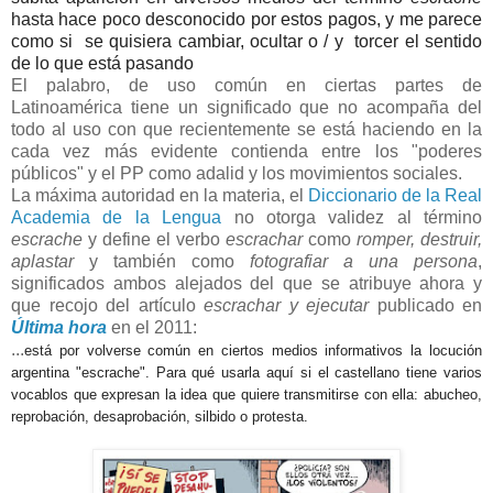
hasta hace poco desconocido por estos pagos, y me parece
como si se quisiera cambiar, ocultar o / y torcer el sentido
de lo que está pasando
El palabro, de uso común en ciertas partes de
Latinoamérica tiene un significado que no acompaña del
todo al uso con que recientemente se está haciendo en la
cada vez más evidente contienda entre los "poderes
públicos" y el PP como adalid y los movimientos sociales.
La máxima autoridad en la materia, el
Diccionario de la Real
Academia de la Lengua
no otorga validez al término
escrache
y
define el verbo
escrachar
como
romper, destruir,
aplastar
y también como
fotografiar a una persona
,
significados ambos alejados del que se atribuye ahora y
que recojo del artículo
escrachar y ejecutar
publicado en
Última hora
en el 2011:
...
está por volverse común en ciertos medios informativos la locución
argentina "escrache". Para qué usarla aquí si el castellano tiene varios
vocablos que expresan la idea que quiere transmitirse con ella: abucheo,
reprobación, desaprobación, silbido o protesta.