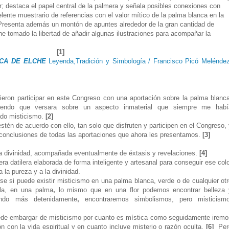
r; destaca el papel central de la palmera y señala posibles conexiones con
elente muestrario de referencias con el valor mítico de la palma blanca en la
l. Presenta además un montón de apuntes alrededor de la gran cantidad de
he tomado la libertad de añadir algunas ilustraciones para acompañar la
[1]
NCA DE ELCHE
Leyenda,Tradición y Simbología / Francisco Picó Meléndez
ieron participar en este Congreso con una aportación sobre la palma blanca
niendo que versara sobre un aspecto inmaterial que siempre me habí
ado misticismo.
[2]
tén de acuerdo con ello, tan solo que disfruten y participen en el Congreso,
 conclusiones de todas las aportaciones que ahora les presentamos.
[3]
la divinidad, acompañada eventualmente de éxtasis y revelaciones.
[4]
a datilera elaborada de forma inteligente y artesanal para conseguir ese col
la pureza y a la divinidad.
rse si puede existir misticismo en una palma blanca, verde o de cualquier ot
illa, en una palma
,
lo mismo que en una flor podemos encontrar belleza 
ndo más detenidamente
,
encontraremos simbolismos, pero misticismo
ede embargar de misticismo por cuanto es mística como seguidamente iremo
ón con la vida espiritual y en cuanto incluye misterio o razón oculta.
[6]
Per