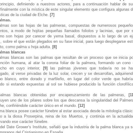
incipio, definiendo a nuestros actores, para a continuación hablar de su
finalmente con la mística de este singular elemento que configura algunas d
sticas de la ciudad de Elche.
[7]
almas.
almas son las hojas de las palmeras, compuestas de numerosos pequeño
ntos, a modo de hojitas pequeñas llamados foliolos y lacinias, que por s
 no son hojas por carecer de yema basal, dispuestos a lo largo de un ej
l, sobre el que están plegados en su fase inicial, para luego desplegarse es
to, como palma u hoja adulta.
[8]
almas blancas
almas blancas son las palmas que resultan de un proceso que se inicia po
ención humana, al atar la corona foliar de la palmera, formando un cono 
ucho en cuyo interior,
[9]
las palmas jóvenes que todavía no se ha
gado, al verse privadas de la luz solar, crecen y se desarrollan
,
adquiriend
no blanco, entre dorado y marfileño, en lugar del color verde que habría
ido si estando expuestas al sol se hubiese producido la función clorofílic
almas blancas obtenidas por encaperuzamiento de las palmeras,
[1
tuyen uno de los pilares sobre los que descansa la singularidad del Palmer
he, confiriéndole carácter único en el mundo.
[12]
ma blanca posee carácter fúnebre al estar asociada desde la mitología clási
to a la diosa Proserpina, reina de los Muertos, y continúa en la actualida
vando ese carácter fúnebre.
el Date Grower’s Institute, señaló que la industria de la palma blanca ya s
tempranos del Cristianismo en España.