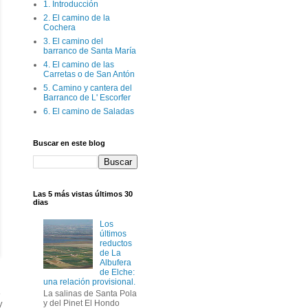
1. Introducción
2. El camino de la
Cochera
3. El camino del
barranco de Santa María
4. El camino de las
Carretas o de San Antón
5. Camino y cantera del
Barranco de L' Escorfer
6. El camino de Saladas
Buscar en este blog
Las 5 más vistas últimos 30
dias
Los
últimos
reductos
de La
Albufera
de Elche:
una relación provisional.
La salinas de Santa Pola
y
y del Pinet El Hondo