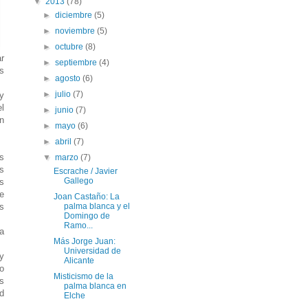
▼
2013
(78)
►
diciembre
(5)
►
noviembre
(5)
►
octubre
(8)
r
►
septiembre
(4)
s
►
agosto
(6)
►
julio
(7)
y
l
►
junio
(7)
n
►
mayo
(6)
►
abril
(7)
es
▼
marzo
(7)
s
Escrache / Javier
Gallego
s
de
Joan Castaño: La
palma blanca y el
as
Domingo de
Ramo...
a
Más Jorge Juan:
Universidad de
y
Alicante
o
Misticismo de la
s
palma blanca en
d
Elche