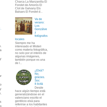
Charca La Manzanilla El
Fondet de Amorós El
Clot de Galvany Els
Balsars El Fondet d...
Va de
verano:
Los
.
Gonzálve
z
fotógrafos
locales
Siempre me ha
,
interesado el Misteri
como materia fotográfica,
a
no solo por el interés de
algunas imágenes,
 y
también porque es una
de l...
¿Elxà?
No,
or
gràcies.
Soc
Il·licità
ro
Desde
y
hace algún tiempo está
,
generalizándose en el
valenciano escrito el
gentilicio elxà para
s
referirse a los habitantes
o