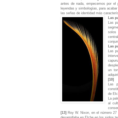
antes de nada, empecemos por el pr
leyendas y simbologías, para acabar 
las señas de identidad más caracterí
Las p
Las p
segme
solos
centra
conjun
Las p
Las p
interv
capur
desple
un to
adquir
[10]
Las p
consti
de Elc
La pal
al cul
conser
[13]
Roy W. Nixon, en el número 27 d
desarrollaba en Elche en los siglos 