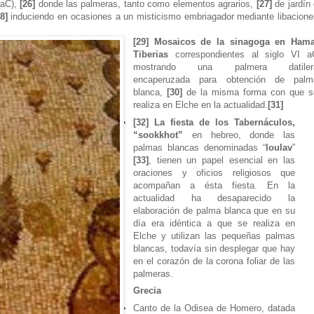
 aC),
[26]
donde las palmeras, tanto como elementos agrarios,
[27]
de jardín
28]
induciendo en ocasiones a un misticismo embriagador mediante libacione
[29] Mosaicos de la sinagoga en Hama
Tiberias
correspondientes al siglo VI a
mostrando una palmera datiler
encaperuzada para obtención de palm
blanca,
[30]
de la misma forma con que s
realiza en Elche en la actualidad.
[31]
[32] La fiesta de los Tabernáculos,
“sookkhot”
en hebreo, donde las
palmas blancas denominadas “
loulav
”
[33]
, tienen un papel esencial en las
oraciones y oficios religiosos que
acompañan a ésta fiesta. En la
actualidad ha desaparecido la
elaboración de palma blanca que en su
día era idéntica a que se realiza en
Elche y utilizan las pequeñas palmas
blancas, todavía sin desplegar que hay
en el corazón de la corona foliar de las
palmeras.
Grecia
Canto de la Odisea de Homero, datada