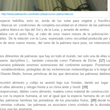
:
http://www.palmasoto.com/index.php/proceso-palma-blanca/
pecie heliófita, esto es, ávida de luz solar para vegetar y fructifica
blancas en condiciones de completa oscuridad en el interior de las palmera
 palma blanca es hija del Sol y de la Luna, y amante de ambos.
atilera con el astro Rey, al cabo de unos nueve meses de la polinización 
tiles. De la relación con la Luna, expresada como oscuridad producida por e
e de otros nueve meses, del seno de la palmera nace pura, sin intervenció
es diferentes de palmeras que hay en todo el mundo, tan solo una de ellas 
Phoenix dactylifera L., también conocida como Palmera de Elche.
[17]
La
humana poblando enormes extensiones del continente europeo. Posteriore
, estableciéndose, protegidas de las inclemencias meteorológicas a lo largo 
Oriente Medio, formas primitivas de las que derivarían las palmeras datiler
contró alimento y cobijo se asentó bajo sus frondas, dando así lugar 
 ellas alimento y refugio frente a un clima árido y hostil.
[19]
proporcionan, dátiles como alimento, madera como material de construcción 
a con la especie humana, al ser al igual que la especie humana de un sol
las palmeras hembras las portadoras de los preciados frutos,
[20]
desde lo
 remotas culturas, las palmeras se asociaron como símbolo de la divinida
cios que les aportaron.