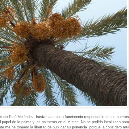
ncisco Picó Meléndez, hasta hace poco funcionario responsable de los huertos
l papel de la palma y las palmeras en el Misteri. No he podido localizarlo para
ante me he tomado la libertad de publicar su ponencia porque la considero mu