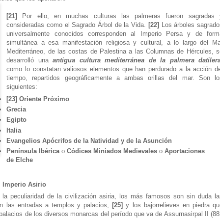
[21]
Por ello, en muchas culturas las palmeras fueron sagradas 
consideradas como el Sagrado Árbol de la Vida.
[22]
Los árboles sagrado
universalmente conocidos corresponden al Imperio Persa y de form
simultánea a esa manifestación religiosa y cultural, a lo largo del Ma
Mediterráneo, de las costas de Palestina a las Columnas de Hércules, s
desarrolló una
antigua cultura mediterránea de la palmera datiler
como lo constatan valiosos elementos que han perdurado a la acción de
tiempo, repartidos geográficamente a ambas orillas del mar. Son lo
siguientes:
[23] Oriente Próximo
Grecia
Egipto
Italia
Evangelios Apócrifos de la Natividad y de la Asunción
Península Ibérica
o
Códices Miniados Medievales
o
Aportaciones
de Elche
l Imperio Asirio
la peculiaridad de la civilización asiria, los más famosos son sin duda la
an las entradas a templos y palacios,
[25]
y los bajorrelieves en piedra q
palacios de los diversos monarcas del período que va de Assurnasirpal II (8