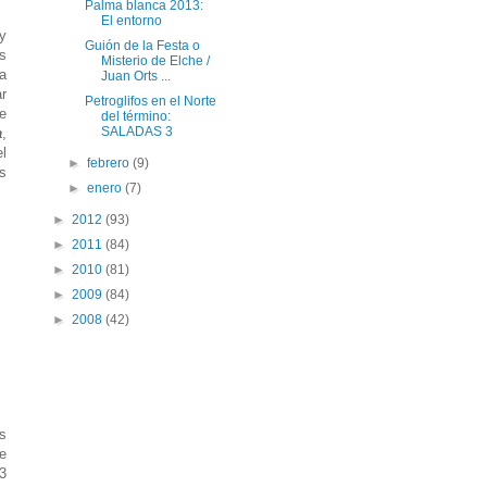
Palma blanca 2013:
El entorno
y
Guión de la Festa o
s
Misterio de Elche /
a
Juan Orts ...
r
Petroglifos en el Norte
e
del término:
SALADAS 3
a
,
l
►
febrero
(9)
s
►
enero
(7)
►
2012
(93)
►
2011
(84)
►
2010
(81)
►
2009
(84)
►
2008
(42)
s
ue
83