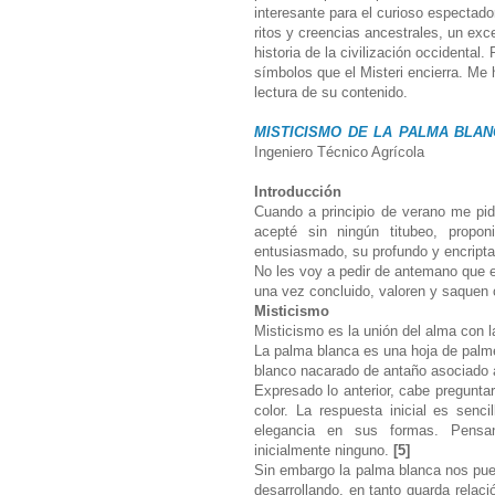
interesante para el curioso espectado
ritos y creencias ancestrales, un exc
historia de la civilización occidenta
símbolos que el Misteri encierra. Me 
lectura de su contenido.
MISTICISMO DE LA PALMA BLA
Ingeniero Técnico Agrícola
Introducción
Cuando a principio de verano me pid
acepté sin ningún titubeo, propo
entusiasmado, su profundo y encript
No les voy a pedir de antemano que es
una vez concluido, valoren y saquen
Misticismo
Misticismo es la unión del alma con 
La palma blanca es una hoja de palmer
blanco nacarado de antaño asociado a 
Expresado lo anterior, cabe pregunta
color. La respuesta inicial es senc
elegancia en sus formas. Pensa
inicialmente ninguno.
[5]
Sin embargo la palma blanca nos pu
desarrollando, en tanto guarda relaci