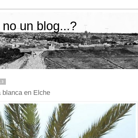
 no un blog...?
13
a blanca en Elche