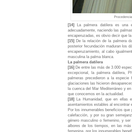
Procedencia
[14]
La palmera datilera es una es
adecuadamente, naciendo las palmas 
encaperuzadas, es obvio decir que la
[15]
De la relación de la palmera d
posterior fecundación maduran los dá
encaperuzamiento, al cabo igualment
masculina la palma blanca.
La palmera datilera
[16]
De entre las más de 3.000 especi
excepcional, la palmera datilera, 
palmeras precedieron a la especie 
glaciaciones las hicieron desaparecer
la cuenca del Mar Mediterráneo y en 
que conocemos en la actualidad.
[18]
La Humanidad, que en ellas en
asentamientos estables al encontrar en
Por los innumerables beneficios que 
calefacción, y por su gran semejanz
género masculino o femenino, y ser 
albores de los tiempos, en las más
femenina, por los innumerables benefi