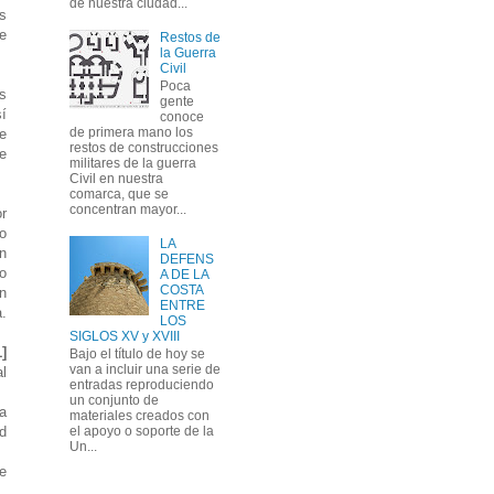
de nuestra ciudad...
s
e
Restos de
la Guerra
Civil
Poca
s
gente
í
conoce
de primera mano los
e
restos de construcciones
te
militares de la guerra
Civil en nuestra
comarca, que se
concentran mayor...
r
o
LA
n
DEFENS
o
A DE LA
COSTA
n
ENTRE
a.
LOS
SIGLOS XV y XVIII
1]
Bajo el título de hoy se
van a incluir una serie de
al
entradas reproduciendo
un conjunto de
ca
materiales creados con
d
el apoyo o soporte de la
Un...
e