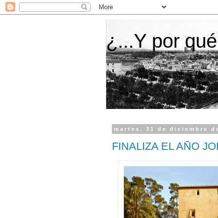
¿...Y por qué
martes, 31 de diciembre d
FINALIZA EL AÑO J