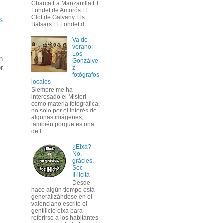
Charca La Manzanilla El
Fondet de Amorós El
Clot de Galvany Els
s
Balsars El Fondet d...
Va de
verano:
Los
ón
Gonzálve
or
z
fotógrafos
locales
Siempre me ha
interesado el Misteri
como materia fotográfica,
no solo por el interés de
algunas imágenes,
también porque es una
de l...
¿Elxà?
No,
gràcies.
Soc
Il·licità
Desde
hace algún tiempo está
generalizándose en el
valenciano escrito el
gentilicio elxà para
referirse a los habitantes