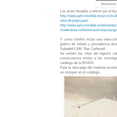
Monumento a
Los actos llevados a efecto por el A
http://www.ayto-novelda.es/un-ciclo-
obra-de-jorge-juan/
http://www.ayto-novelda.es/presentac
modernista-conferencia-el-mayorazgo-d
Y como colofón incluir una selección
gráfico de interés y procedencia div
Sabadell-CAM, Bas Carbonell...
Se omiten las citas del registro ca
consecuencia remito a los investig
catálogo de la BIVADI.
Para la descarga del material recom
se incluyen en el catálogo.