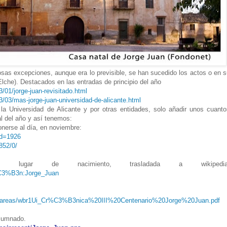
sas excepciones, aunque era lo previsible, se han sucedido los actos o en s
Elche). Destacados en las entradas de principio del año
01/jorge-juan-revisitado.html
03/mas-jorge-juan-universidad-de-alicante.html
, la Universidad de Alicante y por otras entidades, solo añadir unos cuanto
al del año y así tenemos:
onerse al día, en noviembre:
id=1926
852/0/
lugar de nacimiento, trasladada a wikipedia
i%C3%B3n:Jorge_Juan
es/areas/wbr1Ui_Cr%C3%B3nica%20III%20Centenario%20Jorge%20Juan.pdf
alumnado.