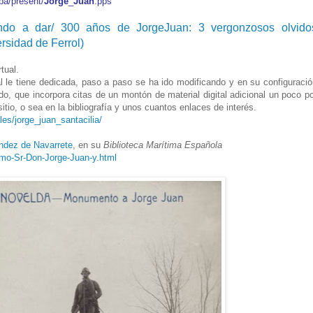
a/present/
Jorge
_
Juan
.pps
ando a dar/ 300 años de JorgeJuan: 3 vergonzosos olvido
sidad de Ferrol)
rtual.
al le tiene dedicada, paso a paso se ha ido modificando y en su configuraci
do, que incorpora citas de un montón de material digital adicional un poco p
itio, o sea en la bibliografía y unos cuantos enlaces de interés.
les/jorge_juan_santacilia/
ndez de Navarrete
, en su
Biblioteca Marítima Española
imo-Sr-Don-Jorge-Juan-y.html