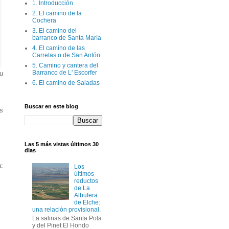
1. Introducción
2. El camino de la
Cochera
3. El camino del
barranco de Santa María
4. El camino de las
Carretas o de San Antón
5. Camino y cantera del
Barranco de L' Escorfer
u
6. El camino de Saladas
Buscar en este blog
s
Las 5 más vistas últimos 30
dias
:
Los
últimos
reductos
de La
Albufera
de Elche:
una relación provisional.
La salinas de Santa Pola
y del Pinet El Hondo