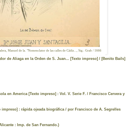
lera, Manuel de la. "Nomenclator de las calles de Cádiz..., Sig.: Grab / 1666
r de Aliaga en la Orden de S. Juan... [Texto impreso] / [Benito Bails]
la en America [Texto impreso] : Vol. V. Serie F. / Francisco Cervera y
 impreso] : rápida ojeada biográfica / por Francisco de A. Segrelles
(Alicante : Imp. de San Fernando.)