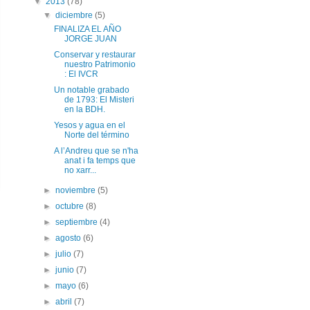
▼
2013
(78)
▼
diciembre
(5)
FINALIZA EL AÑO
JORGE JUAN
Conservar y restaurar
nuestro Patrimonio
: El IVCR
Un notable grabado
de 1793: El Misteri
en la BDH.
Yesos y agua en el
Norte del término
A l’Andreu que se n'ha
anat i fa temps que
no xarr...
►
noviembre
(5)
►
octubre
(8)
►
septiembre
(4)
►
agosto
(6)
►
julio
(7)
►
junio
(7)
►
mayo
(6)
►
abril
(7)