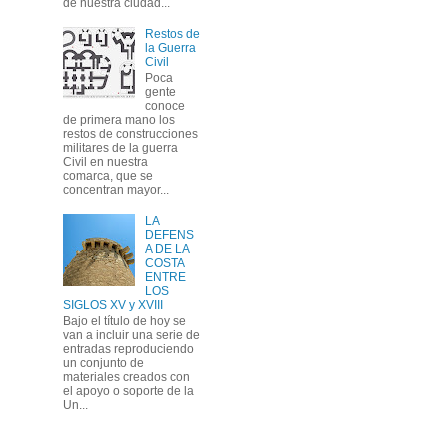
de nuestra ciudad...
Restos de
la Guerra
Civil
Poca
gente
conoce
de primera mano los
restos de construcciones
militares de la guerra
Civil en nuestra
comarca, que se
concentran mayor...
LA
DEFENS
A DE LA
COSTA
ENTRE
LOS
SIGLOS XV y XVIII
Bajo el título de hoy se
van a incluir una serie de
entradas reproduciendo
un conjunto de
materiales creados con
el apoyo o soporte de la
Un...