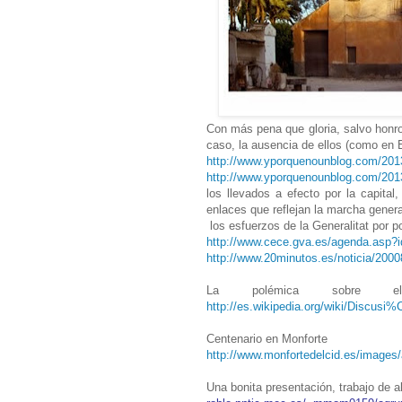
Con más pena que gloria, salvo honro
caso, la ausencia de ellos (como en 
http://www.yporquenounblog.com/2013/
http://www.yporquenounblog.com/2013/
los llevados a efecto por la capital
enlaces que reflejan la marcha gener
los esfuerzos de la Generalitat por p
http://www.cece.gva.es/agenda.asp?
http://www.20minutos.es/noticia/2000
La polémica sobre el 
http://es.wikipedia.org/wiki/Discus
Centenario en Monforte
http://www.monfortedelcid.es/imag
Una bonita presentación, trabajo de 