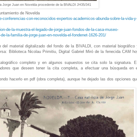
 Jorge Juan en Novelda procedente de la BIVALDI JH35/341
yuntamiento de Novelda
de-conferencias-con-reconocidos-expertos-academicos-abunda-sobre-la-vida-y
ion-de-la-muestra-el-legado-de-jorge-juan-fondos-de-la-casa-museo-
e-la-familia-de-jorge-juan-en-novelda-el-fondenet-1626-201/
 del material digitalizado del fondo de la BIVALDI, con material biográfico
ersa: Biblioteca Nicolau Primitiu, Digital Gabriel Miró de la fenecida CAM h
talográfico completo y en algunos supuestos se cita solo la signatura. E
adores que deseen tener la cita completa, a efectuar una búsqueda en e
iendo hacerlo en pdf (obra completa), aunque he dejado las dos opciones qu