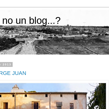
 no un blog...?
e 2013
ORGE JUAN