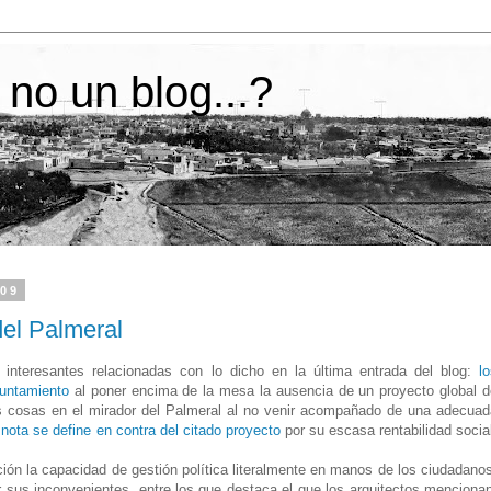
 no un blog...?
009
del Palmeral
interesantes relacionadas con lo dicho en la última entrada del blog:
l
yuntamiento
al poner encima de la mesa la ausencia de un proyecto global d
as cosas en el mirador del Palmeral al no venir acompañado de una adecuad
nota se define en contra del citado proyecto
por su escasa rentabilidad socia
ión la capacidad de gestión política literalmente en manos de los ciudadano
er sus inconvenientes, entre los que destaca el que los arquitectos menciona