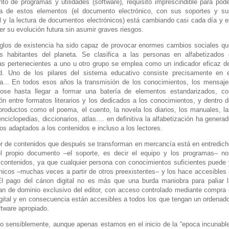
nto de programas y utilidades (software), requisito imprescindible para pod
ra de estos elementos (el documento electrónico, con sus soportes y su
tal y la lectura de documentos electrónicos) está cambiando casi cada día y 
er su evolución futura sin asumir graves riesgos.
siglos de existencia ha sido capaz de provocar enormes cambios sociales qu
 habitantes del planeta. Se clasifica a las personas en alfabetizados 
as pertenecientes a uno u otro grupo se emplea como un indicador eficaz de
d. Uno de los pilares del sistema educativo consiste precisamente en e
ura... En todos esos años la transmisión de los conocimientos, los mensaje
dose hasta llegar a formar una batería de elementos estandarizados, co
ión entre formatos literarios y los dedicados a los conocimientos, y dentro 
productos como el poema, el cuento, la novela los diarios, los manuales, la
nciclopedias, diccionarios, atlas.... en definitiva la alfabetización ha genera
s adaptados a los contenidos e incluso a los lectores.
or de contenidos que después se transforman en mercancía está en entredich
 propio documento –el soporte, es decir el equipo y los programas– no
 contenidos, ya que cualquier persona con conocimientos suficientes puede 
icos –muchas veces a partir de otros preexistentes– y los hace accesibles 
 El pago del cánon digital no es más que una burda maniobra para paliar l
n de dominio exclusivo del editor, con acceso controlado mediante compra 
gital y en consecuencia están accesibles a todos los que tengan un ordenado
tware apropiado.
o sensiblemente, aunque apenas estamos en el inicio de la “epoca incunable