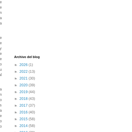
e
e
n
 a
a
ue
ue
y
e
Archivo del blog
te
vo
►
2026
(1)
u
►
2022
(13)
al
►
2021
(30)
►
2020
(39)
a
►
2019
(44)
n
►
2018
(43)
no
s
►
2017
(37)
a
►
2016
(40)
se
►
2015
(58)
ro
►
2014
(58)
o