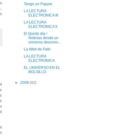
o
Tengo un Papyre
,
LA LECTURA
n
ELECTRONICA III
LA LECTURA
ELECTRONICA II
El Quinto día /
Noticias desde un
universo descono...
La Web de Patri
LA LECTURA
ELECTRONICA
EL UNIVERSO EN EL
BOLSILLO
►
2008
(42)
l
as
s
s
o
el
de
n