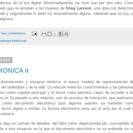
uctos de la era digital. Afortunadamente los tiros van por otro sitio. Com
res que no amaban a las mujeres
de
Stieg Larsson
, una obra con derechos
ook y seguramente lo leeré sin remordimiento alguno, sabiendo que no soy u
 algunos.
 hay comentarios:
opiedad intelectual
 2009
ONICA II
n disertaciones y ensayos relativos al nuevo modelo de representación de
 del ordenador y de la web. La relación entre los conocimientos y las person
ibro como soporte principal y el lector como persona capaz de acceder a lo
os se ha pasado a otra relación, aún en proceso de formación, que podríamo
rte como
documento electrónico
(que algunos autores ya nombran com
 lector digital
o similar. La
lectura electrónica
seria así el acto por el cual 
ctrónico.
l deja un cúmulo de detalles: del libro como objeto producido, susceptible 
o a otra situación en la que el documento electrónico no se entiende sin u