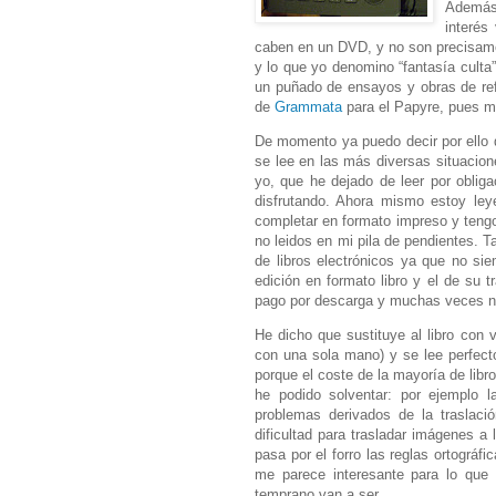
Además
interés
caben en un DVD, y no son precisamen
y lo que yo denomino “fantasía culta
un puñado de ensayos y obras de ref
de
Grammata
para el Papyre, pues m
De momento ya puedo decir por ello qu
se lee en las más diversas situacion
yo, que he dejado de leer por oblig
disfrutando. Ahora mismo
estoy ley
completar en formato impreso y tengo 
no leidos en mi pila de pendientes. T
de libros electrónicos ya que no si
edición en formato libro y el de su t
pago por descarga y muchas veces n
He dicho que sustituye al libro con
con una sola mano) y se lee perfecto
porque el coste de la mayoría de lib
he podido solventar: por ejemplo l
problemas derivados de la traslació
dificultad para trasladar imágenes a 
pasa por el forro las reglas ortográ
me parece interesante para lo qu
temprano van a ser.