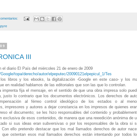
comentarios:
pyre
009
ONICA III
n el diario El País del miércoles 21 de enero de 2009
ra/Google/topa/derecho/autor/elpeputec/20090121elpepicul_1/Tes
los libros y los ebooks, la digitalización -Google en este caso- y los ma
e en realidad hablamos de las editoriales que son las que lo controlan.
 imprenta fija el mensaje, en el sentido de que una obra impresa solo pued
, justo lo contrario que los documentos electrónicos. Los derechos de auto
ompensación al férreo control ideológico de los estados o al meno
s, impresores y autores a dejar constancia en los impresos de quienes eran
eso el documento; se les hizo responsables del contenido y probablement
ión exclusiva de esos contenidos, de manera que una reeedición anónima de u
stado si sus ideas eran subversivas o por los responsables de la obra si s
. Con ello pretendo destacar que los mal llamados derechos de autor nace
os que ostentan esos mal llamados derechos están intentando por todos lo