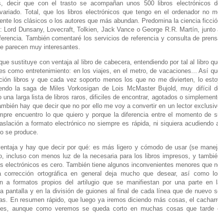
, decir que con el trasto se acompañan unos 500 libros electrónicos d
 variado. Total, que los libros electrónicos que tengo en el ordenador no m
te los clásicos o los autores que más abundan. Predomina la ciencia ficció
”: Lord Dunsany, Lovecraft, Tolkien, Jack Vance o George R.R. Martín, junto
erencia. También comentaré los servicios de referencia y consulta de prens
e parecen muy interesantes.
e sustituye con ventaja al libro de cabecera, entendiendo por tal al libro q
es como entretenimiento: en los viajes, en el metro, de vacaciones... Así q
ación libros y que cada vez soporto menos los que no me divierten, lo esto
endo la saga de Miles Vorkosigan de Lois McMaster Bujold, muy difícil d
una larga lista de libros raros, dificiles de encontrar, agotados o simplemen
ambién hay que decir que no por ello me voy a convertir en un lector exclusi
empre encuentro lo que quiero y
porque la diferencia entre el momento de s
raslación a formato electrónico no siempre es rápida, ni siquiera acudiendo 
o se produce.
 ventaja y hay que decir por qué: es más ligero y cómodo de usar (se manej
, incluso con menos luz de la necesaria para los libros impresos, y tambié
ros electrónicos es cero. También tiene algunos inconvenientes menores que 
a corrección ortográfica en general deja mucho que desear, así como lo
n a formatos propios del artilugio que se manifiestan por una parte en l
la pantalla y en la división de guiones al final de cada línea que de nuevo 
ficas. En resumen rápido, que luego ya iremos diciendo más cosas, el cachar
e es, aunque como veremos se queda corto en muchas cosas que tarde 