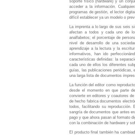
soporte físico (hardware) y un conju
acceder a la información. Cualquie
programas de gestión, el lector digi
difícil establecer ya un modelo o prev
La imprenta a lo largo de sus seis 
afectan a todos y cada uno de los
analfabetos; el
porcentaje de person
nivel de desarrollo de una socieda
aprendizaje a la lectura y la escrit
informativos, han ido perfeccionán
características definidas: la separac
cada uno de ellos los diferentes sub
guías, las publicaciones periódicas, e
una larga lista de documentos impreso
La función del editor como reproduct
desde el momento en que parte del
convierte en editores y coautores de
de hecho fabrica documentos electrón
todos, facilitando su reproducción.
sangría de documentos que antes era
pago y que ahora pasan al formato di
con la combinación de hardware y sof
El producto final también ha cambiad