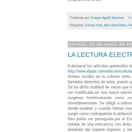
Publicado por
Gaspar Agulló Sánchez
3 
Etiquetas:
Cosas mías
,
libro electrónico
,
Pa
viernes, 23 de enero de 2
LA LECTURA ELECTR
A destacar los artículos aparecidos e
http://www.elpais.com/articulo/cultu
Ambos inciden en la colisión entre 
llamados derechos de autor, puesto qu
Se ha dicho multitud de veces que la
ser modificada en una nueva edición
surgieron históricamente como c
simultáneamente. Se obligó a editore
donde estaban y cuando habían impr
surgió como contrapartida la atribuc
libro podía ser perseguida por el E
trataba de una mercancía con éxito
alrededor del soporte impreso, y l