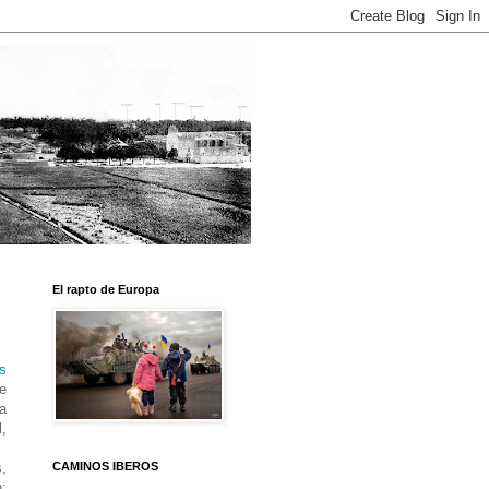
El rapto de Europa
os
e
a
l,
s,
CAMINOS IBEROS
n: