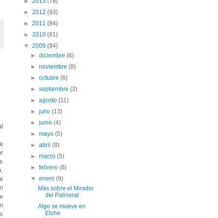
►
2013
(78)
►
2012
(93)
►
2011
(84)
►
2010
(81)
▼
2009
(84)
►
diciembre
(6)
►
noviembre
(8)
►
octubre
(6)
►
septiembre
(3)
►
agosto
(11)
►
julio
(13)
►
junio
(4)
l
►
mayo
(5)
e
►
abril
(8)
r
►
marzo
(5)
s
►
febrero
(6)
,
▼
enero
(9)
e
n
Más sobre el Mirador
del Palmeral
e
n
Algo se mueve en
Elche
s