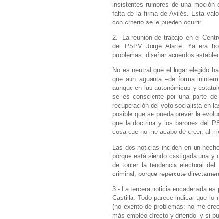
insistentes rumores de una moción d
falta de la firma de Avilés. Esta va
con criterio se le pueden ocurrir.
2.- La reunión de trabajo en el Cent
del PSPV Jorge Alarte. Ya era hor
problemas, diseñar acuerdos establece
No es neutral que el lugar elegido ha
que aún aguanta –de forma ininterr
aunque en las autonómicas y estatale
se es consciente por una parte de 
recuperación del voto socialista en 
posible que
se pueda prevér la evoluc
que la doctrina y los barones del P
cosa que no me acabo de creer, al m
Las dos noticias inciden en un hecho
porque está siendo castigada una y 
de torcer la tendencia electoral de
criminal, porque repercute directament
3.- La tercera noticia encadenada es 
Castilla. Todo parece indicar que lo
(no exento de problemas: no me creo 
más empleo directo y diferido, y si pu