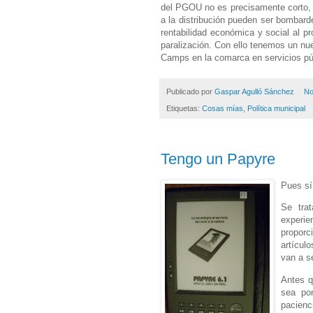
del PGOU no es precisamente corto, y
a la distribución pueden ser bombard
rentabilidad económica y social al pr
paralización. Con ello tenemos un nu
Camps en la comarca en servicios púb
Publicado por
Gaspar Agulló Sánchez
No
Etiquetas:
Cosas mías
,
Política municipal
Tengo un Papyre
Pues sí
Se trat
experie
proporc
artícul
van a se
Antes q
sea por
pacienc