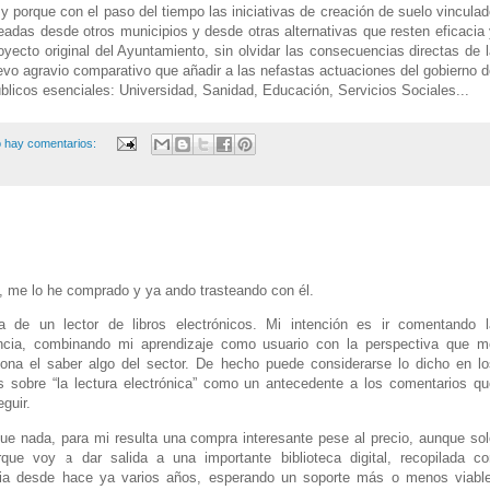
 porque con el paso del tiempo las iniciativas de creación de suelo vincula
eadas desde otros municipios y desde otras alternativas que resten eficacia
oyecto original del Ayuntamiento, sin olvidar las consecuencias directas de 
evo agravio comparativo
que añadir a las nefastas actuaciones del gobierno 
licos esenciales: Universidad, Sanidad, Educación, Servicios Sociales...
 hay comentarios:
, me lo he comprado y ya ando trasteando con él.
a de un lector de libros electrónicos. Mi intención es ir comentando l
ncia, combinando mi aprendizaje como usuario con la perspectiva que m
iona el saber algo del sector. De hecho puede considerarse lo dicho en lo
os sobre
“la lectura electrónica” como un antecedente a los comentarios qu
guir.
ue nada, para mi resulta una compra interesante pese al precio, aunque sol
que voy a dar salida a una importante biblioteca digital, recopilada co
ia desde hace ya varios años, esperando un soporte más o menos viable