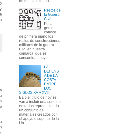
de nuestra ciudad...
do
 y
Restos de
la
la Guerra
Civil
de
Poca
gente
conoce
de primera mano los
restos de construcciones
militares de la guerra
Civil en nuestra
comarca, que se
concentran mayor...
LA
DEFENS
A DE LA
COSTA
ENTRE
LOS
a
SIGLOS XV y XVIII
e
Bajo el título de hoy se
s
van a incluir una serie de
entradas reproduciendo
e
un conjunto de
materiales creados con
el apoyo o soporte de la
o
Un...
n
.