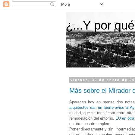
¿...Y por qué
viernes, 30 de enero de 2
Más sobre el Mirador 
Aparecen hoy en prensa dos notas 
arquitectos dan un fuerte aviso al A
ciudad, que se manifiesta entre otr
remodelación del entorno.
EU en otra 
en términos de empleo.
Poner directamente y sin intermediac
en un alarde participativo puede ten