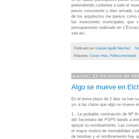
pretendiendo contentar a todo el mun
previo consistente y bien armado, ca
de los arquitectos me parece como mí
las inversiones municipales que 
presupuestario realizado en L'Escor
sea así.
Publicado por
Gaspar Agulló Sánchez
No
Etiquetas:
Cosas mías
,
Política municipal
martes, 27 de enero de 20
Algo se mueve en Elc
En el breve plazo de 2 dias se han s
yo- a las claras que algo se mueve en
1.- La probable nominación de Mª An
del Secretario del PSPV dando a ente
apoyar su nombramiento. Las consecu
el mayor motivo de inestabilidad pol
de bombas y el nombramiento hay que