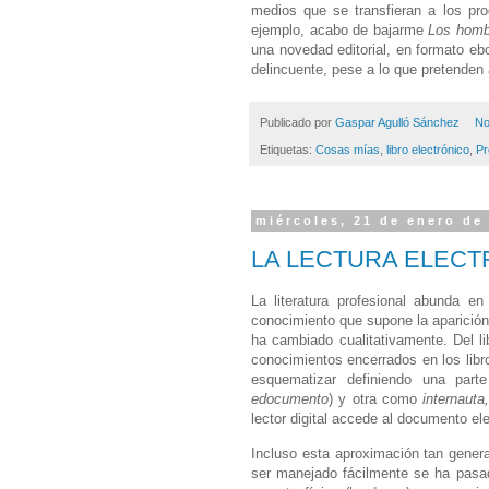
medios que se transfieran a los prod
ejemplo, acabo de bajarme
Los homb
una novedad editorial, en formato eb
delincuente, pese a lo que pretenden
Publicado por
Gaspar Agulló Sánchez
No
Etiquetas:
Cosas mías
,
libro electrónico
,
Pr
miércoles, 21 de enero de
LA LECTURA ELECTR
La literatura profesional abunda e
conocimiento que supone la aparición
ha cambiado cualitativamente. Del l
conocimientos encerrados en los libr
esquematizar definiendo una pa
edocumento
) y otra como
internauta,
lector digital accede al documento ele
Incluso esta aproximación tan genera
ser manejado fácilmente se ha pasad