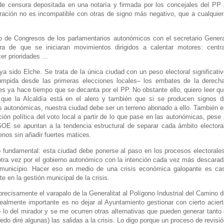
e censura depositada en una notaría y firmada por los concejales del PP 
loración no es incompatible con otras de signo más negativo, que a cualquie
ro de Congresos de los parlamentarios autonómicos con el secretario Genera
a de que se iniciaran movimientos dirigidos a calentar motores: centra
r prioridades ...
ya sido Elche. Se trata de la única
ciudad con un peso electoral significati
umpida desde las primeras elecciones locales– los embates de la derecha
s ya hace tiempo que se decanta por el PP. No obstante ello, quiero leer qu
que la Alcaldía está en el alero y también que si se producen signos d
las autonómicas, nuestra ciudad debe ser un terreno abonado a ello. También 
ión política del voto local a partir de lo que pase en las autonómicas, pese
SOE se apuntan a la tendencia estructural de separar cada ámbito electoral
enos sin
añadir fuertes matices.
 fundamental: esta ciudad debe ponerse al paso en los procesos electorales
otra vez por el gobierno autonómico con la intención cada vez más descarad
l municipio. Hacer eso en medio de una crisis económica galopante es cas
e en la gestión municipal de la crisis.
precisamente el varapalo de la Generalitat al Polígono Industrial del Camino 
 realmente importante es no dejar al Ayuntamiento gestionar con cierto acier
lo del mirador y se me ocurren otras alternativas que pueden generar tanto 
edo diré algunas) las salidas a la crisis.
Lo digo porque un proceso de revisi