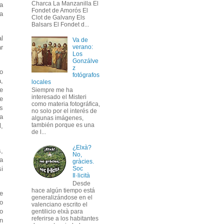
Charca La Manzanilla El
a
Fondet de Amorós El
ra
Clot de Galvany Els
Balsars El Fondet d...
l
Va de
verano:
r
Los
Gonzálve
z
vo
fotógrafos
,
locales
e
Siempre me ha
interesado el Misteri
e
como materia fotográfica,
es
no solo por el interés de
 a
algunas imágenes,
también porque es una
,
de l...
¿Elxà?
,
No,
a
gràcies.
i
Soc
Il·licità
Desde
hace algún tiempo está
de
generalizándose en el
to
valenciano escrito el
o
gentilicio elxà para
referirse a los habitantes
ón