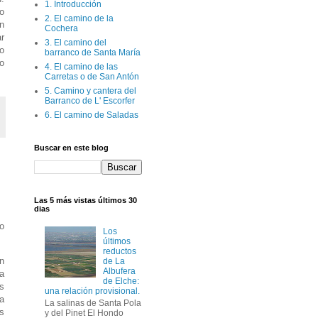
1. Introducción
o
2. El camino de la
ón
Cochera
r
3. El camino del
o
barranco de Santa María
o
4. El camino de las
Carretas o de San Antón
5. Camino y cantera del
Barranco de L' Escorfer
6. El camino de Saladas
Buscar en este blog
Las 5 más vistas últimos 30
dias
eo
Los
últimos
reductos
n
de La
Albufera
 a
de Elche:
s
una relación provisional.
ba
La salinas de Santa Pola
s
y del Pinet El Hondo