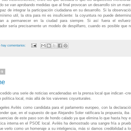
do se van aprobando medidas que al final provocan un desarrollo sin un marc
paz de integrar la participación ciudadana en su desarrollo. Si la observaci
nimo util, la otra para mi es insuficiente: la coyuntura no puede determina
van a permanecer en la ciudad para siempre. Si así fuera el esfuerz
xador sería precisamente un modelo de despilfarro, cuando es posible que n
 hay comentarios:
09
he
ucedido una serie de noticias encadenadas en la prensa local que indican -cr
 política local, más allá de los vaivenes coyunturales.
geles Avilés como candidata para el parlamento europeo, con la declaració
nder que, en el supuesto de que Alejandro Soler ratificara la propuesta, iba
encias de este paso son de hondo calado ya que elimina lo que hasta hoy e
ítica interna en el PSOE local. Avilés ha demostrado una sangre fría a prue
 verlo como un homenaje a su inteligencia, más si damos credibilidad a lo