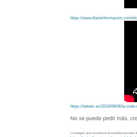
https://www.diarioinformacion.com/el
https://teleelx.es/2019/08/06/la-crida
No se puede pedir más, cr
La imagen que encabeza la entrada procede d