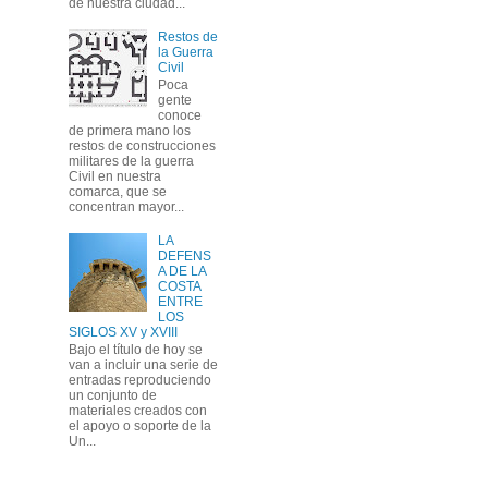
de nuestra ciudad...
Restos de
la Guerra
Civil
Poca
gente
conoce
de primera mano los
restos de construcciones
militares de la guerra
Civil en nuestra
comarca, que se
concentran mayor...
LA
DEFENS
A DE LA
COSTA
ENTRE
LOS
SIGLOS XV y XVIII
Bajo el título de hoy se
van a incluir una serie de
entradas reproduciendo
un conjunto de
materiales creados con
el apoyo o soporte de la
Un...