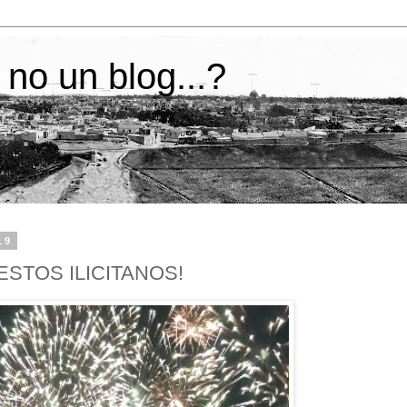
 no un blog...?
19
STOS ILICITANOS!