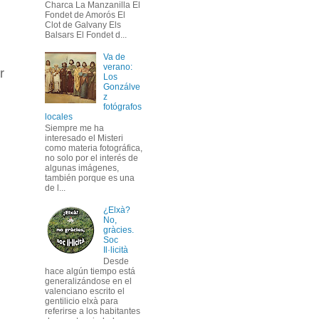
Charca La Manzanilla El
Fondet de Amorós El
Clot de Galvany Els
Balsars El Fondet d...
Va de
verano:
r
Los
Gonzálve
z
fotógrafos
locales
Siempre me ha
interesado el Misteri
como materia fotográfica,
no solo por el interés de
algunas imágenes,
también porque es una
de l...
¿Elxà?
No,
gràcies.
Soc
Il·licità
Desde
hace algún tiempo está
generalizándose en el
valenciano escrito el
gentilicio elxà para
referirse a los habitantes