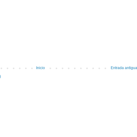
Inicio
Entrada antigu
)