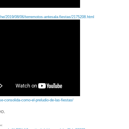
che/2019/08/06/terremotos-antesala-fiestas/2175208.html
-se-consolida-como-el-preludio-de-las-fiestas/
eo.
e: