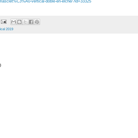
e/masclet%C3%A0-vertical-doble-en-elche/?id=33325
ical 2019
o