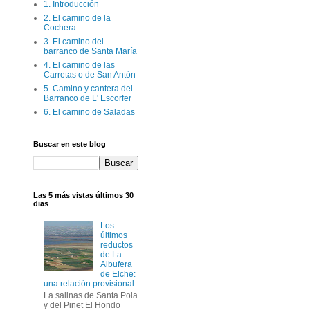
1. Introducción
2. El camino de la
Cochera
3. El camino del
barranco de Santa María
4. El camino de las
Carretas o de San Antón
5. Camino y cantera del
Barranco de L' Escorfer
6. El camino de Saladas
Buscar en este blog
Las 5 más vistas últimos 30
dias
Los
últimos
reductos
de La
Albufera
de Elche:
una relación provisional.
La salinas de Santa Pola
y del Pinet El Hondo