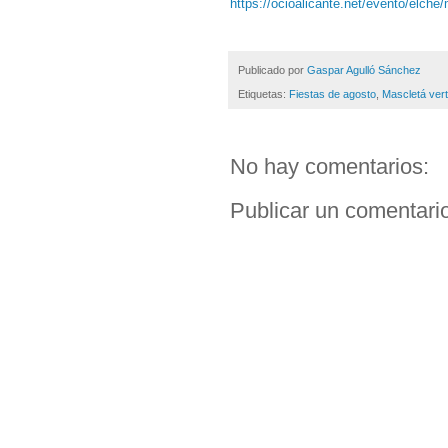
https://ocioalicante.net/evento/elch
Publicado por
Gaspar Agulló Sánchez
Etiquetas:
Fiestas de agosto
,
Mascletá vert
No hay comentarios:
Publicar un comentari