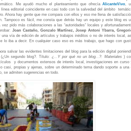
s temático. Me ayudó mucho el planteamiento que ofrecía
AlicanteVivo
, u
 línea editorial coincidente en casi todo con la salvedad del ámbito temáti
otro. Ahora hay gente que me compara con ellos y eso me llena de satisfacci
n. Tampoco es fácil, me consta que detrás hay un equipo y este blog es u
 vez pido más colaboraciones a las “autoridades” locales y afortunadament
probar:
Joan Castaño, Gonzalo Martínez, Josep Antoni Ybarra, Gregori
una vía de edición de artículos y trabajos inéditos o no de interés local, a
e lo iba a decir. En cualquier caso eso es más trabajo, que hago con gust
ra salvar las evidentes limitaciones del blog para la edición digital ponien
a (¿Un segundo blog?. Título:
¿...Y por qué no un blog...?: Materiales
) co
rtículos y documentos extensos de interés local, investigaciones en curso 
 o casi, propias y ajenas, sobre un determinado tema dando soporte a una 
to, se admiten sugerencias en todo.