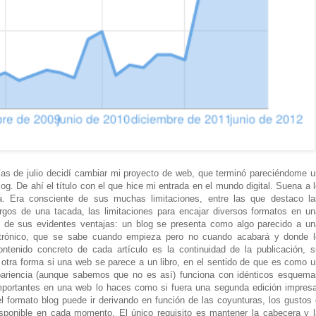
ías de julio decidí cambiar mi proyecto de web, que terminó pareciéndome u
g. De ahí el título con el que hice mi entrada en el mundo digital. Suena a 
. Era consciente de sus muchas limitaciones, entre las que destaco la
largos de una tacada, las limitaciones para encajar diversos formatos en un
de sus evidentes ventajas: un blog se presenta como algo parecido a un
ectrónico, que se sabe cuando empieza pero no cuando acabará y donde l
ntenido concreto de cada artículo es la continuidad de la publicación, s
de otra forma si una web se parece a un libro, en el sentido de que es como 
ariencia (aunque sabemos que no es así) funciona con idénticos esquema
mportantes en una web lo haces como si fuera una segunda edición impresa
l formato blog puede ir derivando en función de las coyunturas, los gustos 
disponible en cada momento. El único requisito es mantener la cabecera y l