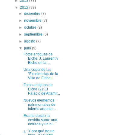
►
2013
(78)
▼
2012
(93)
►
diciembre
(7)
►
noviembre
(7)
►
octubre
(9)
►
septiembre
(6)
►
agosto
(7)
▼
julio
(9)
Fotos antiguas de
Elche: J. Laurent y
Elche en la ...
Una copia de las
"Excelencias de la
Villa de Elche...
Fotos antiguas de
Elche (2): El
Palacio de Altamir...
Nuevos elementos
patrimoniales de
interés arquitec...
Escrito desde la
envidia sana: una
entrada y un bl...
¿...Y por qué no un
a