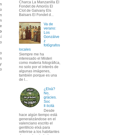
Charca La Manzanilla El
n
Fondet de Amorós El
co
Clot de Galvany Els
ón
Balsars El Fondet d...
n
Va de
e
verano:
o
Los
sí
Gonzálve
z
o
fotógrafos
locales
do
Siempre me ha
n
interesado el Misteri
como materia fotográfica,
y
no solo por el interés de
o
algunas imágenes,
también porque es una
de l...
¿Elxà?
No,
gràcies.
Soc
Il·licità
Desde
hace algún tiempo está
generalizándose en el
valenciano escrito el
gentilicio elxà para
referirse a los habitantes