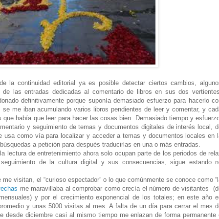
 la continuidad editorial ya es posible detectar ciertos cambios, alguno
n de las entradas dedicadas al comentario de libros en sus dos vertientes
ndonado definitivamente porque suponía demasiado esfuerzo para hacerlo co
 se me iban acumulando varios libros pendientes de leer y comentar, y cad
ros que había que leer para hacer las cosas bien. Demasiado tiempo y esfuerz
mentario y seguimiento de temas y documentos digitales de interés local, d
se usa como vía para localizar y acceder a temas y documentos locales en l
 búsquedas a petición para después traducirlas en una o más entradas.
 la lectura de entretenimiento ahora solo ocupan parte de los periodos de rel
seguimiento de la cultura digital y sus consecuencias, sigue estando n
ue me visitan, el “curioso espectador” o lo que comúnmente se conoce como “
 fechas
me maravillaba al comprobar como crecía el número de visitantes (d
mensuales) y por el crecimiento exponencial de los totales; en este año e
 promedio y unas 5000 visitas al mes. A falta de un día para cerrar el mes 
 que desde diciembre casi al mismo tiempo me enlazan de forma permanente 