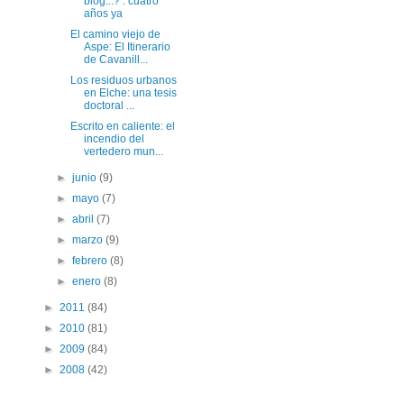
blog...? : cuatro
años ya
El camino viejo de
Aspe: El Itinerario
de Cavanill...
Los residuos urbanos
en Elche: una tesis
doctoral ...
Escrito en caliente: el
incendio del
vertedero mun...
►
junio
(9)
►
mayo
(7)
►
abril
(7)
►
marzo
(9)
►
febrero
(8)
►
enero
(8)
►
2011
(84)
►
2010
(81)
►
2009
(84)
►
2008
(42)