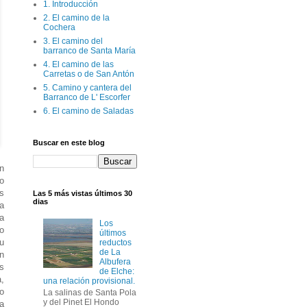
1. Introducción
2. El camino de la
Cochera
3. El camino del
barranco de Santa María
4. El camino de las
Carretas o de San Antón
5. Camino y cantera del
Barranco de L' Escorfer
6. El camino de Saladas
Buscar en este blog
n
lo
s
Las 5 más vistas últimos 30
dias
a
a
Los
o
últimos
u
reductos
de La
un
Albufera
s
de Elche:
,
una relación provisional.
o
La salinas de Santa Pola
y del Pinet El Hondo
a