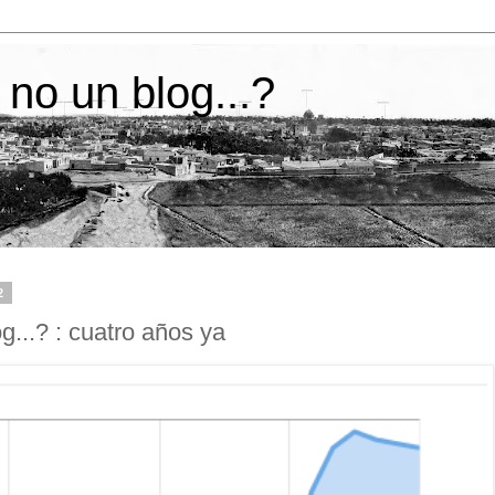
 no un blog...?
2
g...? : cuatro años ya