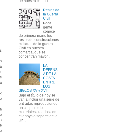
de nuestra ciudad...
Restos de
la Guerra
Civil
Poca
gente
conoce
de primera mano los
restos de construcciones
militares de la guerra
Civil en nuestra
s
comarca, que se
.
concentran mayor...
n
LA
a
DEFENS
o.
A DE LA
e
COSTA
a
ENTRE
LOS
SIGLOS XV y XVIII
ax
Bajo el título de hoy se
o
van a incluir una serie de
entradas reproduciendo
un conjunto de
la
materiales creados con
e
el apoyo o soporte de la
s
Un...
de
o