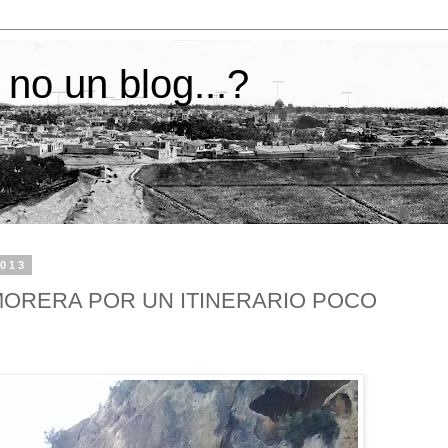
 no un blog...?
2013
MORERA POR UN ITINERARIO POCO