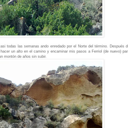
casi todas las semanas ando enredado por el Norte del término. Después d
dí hacer un alto en el camino y encaminar mis pasos a Ferriol (de nuevo) pa
un montón de años sin subir.