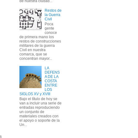
de nuestra ciudad...
Restos de
la Guerra
Civil
Poca
gente
conoce
de primera mano los
restos de construcciones
militares de la guerra
Civil en nuestra
comarca, que se
concentran mayor...
LA
DEFENS
A DE LA
COSTA
ENTRE
LOS
SIGLOS XV y XVIII
Bajo el título de hoy se
van a incluir una serie de
entradas reproduciendo
un conjunto de
materiales creados con
el apoyo o soporte de la
Un...
s