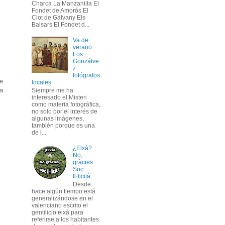
Charca La Manzanilla El
Fondet de Amorós El
Clot de Galvany Els
Balsars El Fondet d...
Va de
verano:
Los
Gonzálve
z
fotógrafos
e
locales
ra
Siempre me ha
interesado el Misteri
como materia fotográfica,
no solo por el interés de
algunas imágenes,
también porque es una
de l...
¿Elxà?
No,
gràcies.
Soc
Il·licità
Desde
hace algún tiempo está
generalizándose en el
valenciano escrito el
gentilicio elxà para
referirse a los habitantes