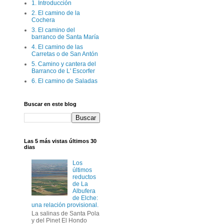
1. Introducción
2. El camino de la
Cochera
3. El camino del
barranco de Santa María
4. El camino de las
Carretas o de San Antón
5. Camino y cantera del
Barranco de L' Escorfer
6. El camino de Saladas
Buscar en este blog
Las 5 más vistas últimos 30
dias
Los
últimos
reductos
de La
Albufera
de Elche:
una relación provisional.
La salinas de Santa Pola
y del Pinet El Hondo