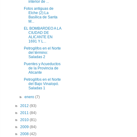
interior de ...
Fotos antiguas de
Elche (2):La
Basílica de Santa
M...
EL BOMBARDEO A LA
CIUDAD DE
ALICANTE EN
1691 Y L...
Petroglifos en el Norte
del término:
Saladas 2
Puentes y Acueductos
de la Provincia de
Alicante
Petroglifos en el Norte
del Bajo Vinalopó.
Saladas 1
►
enero
(7)
►
2012
(93)
►
2011
(84)
►
2010
(81)
►
2009
(84)
►
2008
(42)