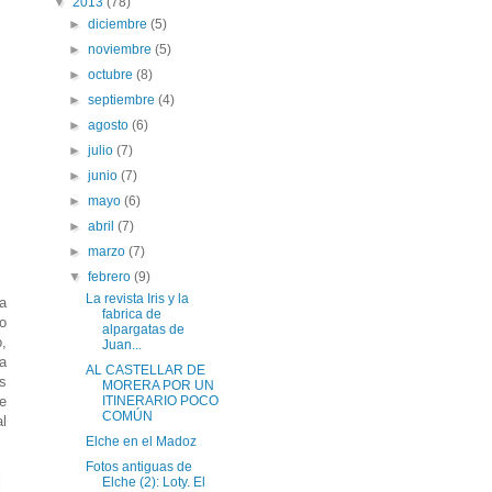
▼
2013
(78)
►
diciembre
(5)
►
noviembre
(5)
►
octubre
(8)
►
septiembre
(4)
►
agosto
(6)
►
julio
(7)
►
junio
(7)
►
mayo
(6)
►
abril
(7)
►
marzo
(7)
▼
febrero
(9)
La revista Iris y la
da
fabrica de
o
alpargatas de
o,
Juan...
ía
AL CASTELLAR DE
as
MORERA POR UN
e
ITINERARIO POCO
COMÚN
al
Elche en el Madoz
Fotos antiguas de
Elche (2): Loty. El