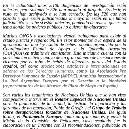
En la actualidad unas 2.100 diligencias de investigación están
abiertas, pero solamente 526 han pasado al juzgado. Es decir, el
resto se han archivado o se han cerrado. De las 526 que han
pasado y que están judicializadas la mayoría están en un limbo
judicial. No se sabe si están abiertas, poniendo de relieve que es un
tema donde los poderes públicos no quieren involucrarse.
Muchas ONG’s y asociaciones vienen trabajando para exigir al
estado justicia y reparación. En estos momentos a la espera de la
aprobación de una ley estatal de bebés robados promovida por la
Coordinadora Estatal de Apoyo a la Querella Argentina
(CeAQUA) en trámite de enmiendas. Esta iniciativa
cuenta con la
participación activa y apoyo de un gran número de asociaciones de
víctimas por el robo de bebés de diferentes partes del Estado
español, así como
asociaciones estatales e internacionales en
defensa de los Derechos Humanos
, como La
Asociación Pro
Derechos Humanos de España
(APDHE),
Amnistía Internacional
y
La Red Argentino Europea por el Derecho a la Identidad
(representantes de las Abuelas de Plaza de Mayo en España).
Son varios los organismos de Naciones Unidas que se han visto
compelidos a intervenir: el
Relator Especial de Naciones Unidas
para la promoción de la verdad, la justicia, la reparación y las
garantías de no repetición, Pablo de Greiff; y el
Grupo de Trabajo
sobre desapariciones forzadas de Naciones Unidas
. De igual
forma, el
Parlamento Europeo
tomó un gran interés y envió la
Misión de la Comisión de Peticiones, cuyo resultado fue la
elaboración de un Informe con 31 recomendaciones, publicado en