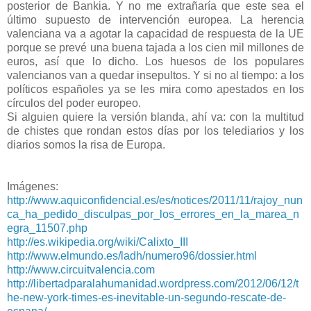
posterior de Bankia. Y no me extrañaría que este sea el
último supuesto de intervención europea. La herencia
valenciana va a agotar la capacidad de respuesta de la UE
porque se prevé una buena tajada a los cien mil millones de
euros, así que lo dicho. Los huesos de los populares
valencianos van a quedar insepultos. Y si no al tiempo: a los
políticos españoles ya se les mira como apestados en los
círculos del poder europeo.
Si alguien quiere la versión blanda, ahí va: con la multitud
de chistes que rondan estos días por los telediarios y los
diarios somos la risa de Europa.
Imágenes:
http://www.aquiconfidencial.es/es/notices/2011/11/rajoy_nun
ca_ha_pedido_disculpas_por_los_errores_en_la_marea_n
egra_11507.php
http://es.wikipedia.org/wiki/Calixto_III
http://www.elmundo.es/ladh/numero96/dossier.html
http://www.circuitvalencia.com
http://libertadparalahumanidad.wordpress.com/2012/06/12/t
he-new-york-times-es-inevitable-un-segundo-rescate-de-