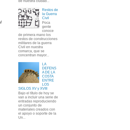
de nuestra ciudad...
Restos de
la Guerra
Civil
l
Poca
gente
conoce
de primera mano los
restos de construcciones
militares de la guerra
Civil en nuestra
comarca, que se
concentran mayor...
LA
DEFENS
A DE LA
COSTA
ENTRE
LOS
SIGLOS XV y XVIII
Bajo el título de hoy se
van a incluir una serie de
entradas reproduciendo
un conjunto de
materiales creados con
el apoyo o soporte de la
Un...