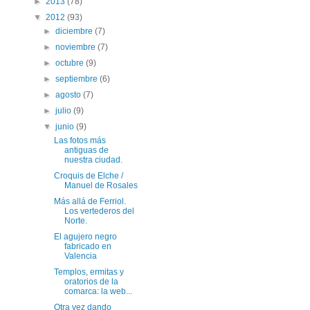
►
2013
(78)
▼
2012
(93)
►
diciembre
(7)
►
noviembre
(7)
►
octubre
(9)
►
septiembre
(6)
►
agosto
(7)
►
julio
(9)
▼
junio
(9)
Las fotos más
antiguas de
nuestra ciudad.
Croquis de Elche /
Manuel de Rosales
Más allá de Ferriol.
Los vertederos del
Norte.
El agujero negro
fabricado en
Valencia
Templos, ermitas y
oratorios de la
comarca: la web...
Otra vez dando