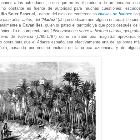
onarios a las autoridades, o sea que no es el producto de un itinerario o u
; no obstante es fuente de autoridad para muchas cuestiones: escudos
ilio Soler Pascual
, dentro del ciclo de conferencias
Huellas de barroco
lle
i cien años antes, del “
Madoz
”
(al
que dedicaremos alguna entrada). Lo cier
iteralmente a
Cavanilles
, quien sí pateó el territorio ya que poco después de 
otánico dio a la imprenta sus
Observaciones sobre la historia natural, geografí
 reino de Valencia
(1795-1797)
como se sabe una magistral aproximació
no obsta para que el
Atlante español
sea efectivamente una de las obras má
añola, pasando por encima incluso de la crítica azoriniana y de alguna