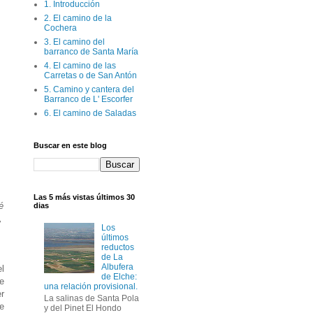
1. Introducción
2. El camino de la
Cochera
3. El camino del
barranco de Santa María
4. El camino de las
Carretas o de San Antón
5. Camino y cantera del
Barranco de L' Escorfer
6. El camino de Saladas
Buscar en este blog
Las 5 más vistas últimos 30
é
dias
,
Los
últimos
reductos
de La
Albufera
el
de Elche:
de
una relación provisional.
r
La salinas de Santa Pola
ue
y del Pinet El Hondo