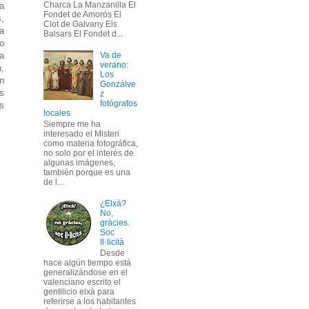
Charca La Manzanilla El
na
Fondet de Amorós El
,
Clot de Galvany Els
ga
Balsars El Fondet d...
to
Va de
la
verano:
a,
Los
n
Gonzálve
s
z
fotógrafos
s
locales
Siempre me ha
interesado el Misteri
como materia fotográfica,
no solo por el interés de
algunas imágenes,
también porque es una
de l...
¿Elxà?
No,
gràcies.
Soc
Il·licità
Desde
hace algún tiempo está
generalizándose en el
valenciano escrito el
gentilicio elxà para
referirse a los habitantes