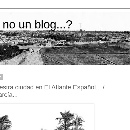
 no un blog...?
2
stra ciudad en El Atlante Español... /
rcía...