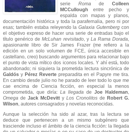
serie
Roma
de
Colleen
MCCullough
entre pecho y
espalda con mapas y planos,
documentación histórica y toda la parafernalia, pero ni por
esas; también estaba releyendo la
Galaxia Gutemberg
con
el objetivo expreso de hacer una serie de entradas bajo el
título genérico de
McLuhan revisitado
, y
La Rama Dorada
,
apasionante libro de Sir James Frazer (me refiero a la
edición en un solo volumen de FCE, única accesible en
castellano, creo) buscando argumentos para relacionar bajo
el punto de vista mítico dos iconos locales. Y ahí está, todo
abandonado; ni siquiera la prometida lectura sincrónica de
Galdós
y
Pérez Reverte
preparadita en el Papyre me tira.
En cambio desde julio no he parado de leer todo lo que me
cae encima de Ciencia ficción, en especial la menos
comprometida, que diría:
La llegada
de
Joe Haldeman
,
Omega
de
J
ack McDevitt
y
Los Cronolitos
de
Robert G.
Wilson
, autores consagrados y novelas reconocidas.
Aunque la selección ha sido al azar, tras la lectura se
deduce que pertenecen a un mismo subgénero que
trasciende incluso el ámbito de la ciencia ficción: la llegada
de un salvador o mesías o en su caso de un destructor de