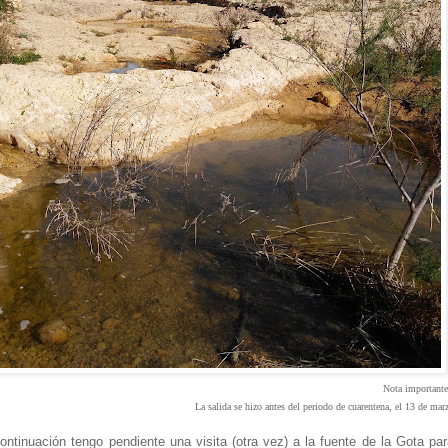
Nota important
La salida se hizo antes del periodo de cuarentena, el 13 de mar
ontinuación tengo pendiente una visita (otra vez) a la fuente de la Gota pa