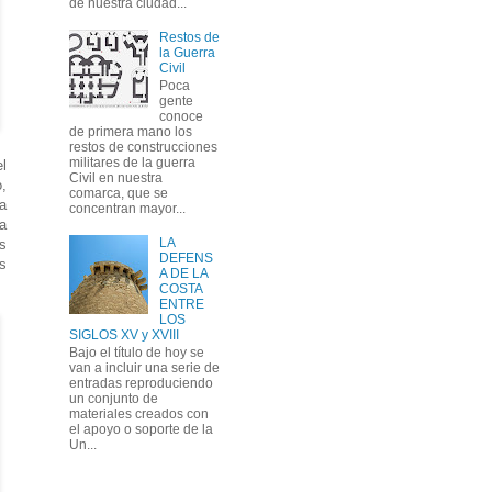
de nuestra ciudad...
Restos de
la Guerra
Civil
Poca
gente
conoce
de primera mano los
restos de construcciones
militares de la guerra
l
Civil en nuestra
o,
comarca, que se
a
concentran mayor...
a
LA
s
DEFENS
as
A DE LA
COSTA
ENTRE
LOS
SIGLOS XV y XVIII
Bajo el título de hoy se
van a incluir una serie de
entradas reproduciendo
un conjunto de
materiales creados con
el apoyo o soporte de la
Un...