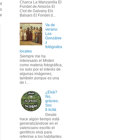
Charca La Manzanilla El
l
Fondet de Amorós El
o
Clot de Galvany Els
De
Balsars El Fondet d...
Va de
verano:
Los
Gonzálve
z
fotógrafos
locales
Siempre me ha
interesado el Misteri
como materia fotográfica,
no solo por el interés de
algunas imágenes,
también porque es una
de l...
¿Elxà?
No,
gràcies.
Soc
Il·licità
Desde
hace algún tiempo está
generalizándose en el
valenciano escrito el
gentilicio elxà para
referirse a los habitantes