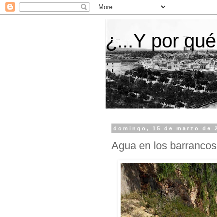
¿...Y por qué
domingo, 15 de marzo de 
Agua en los barrancos