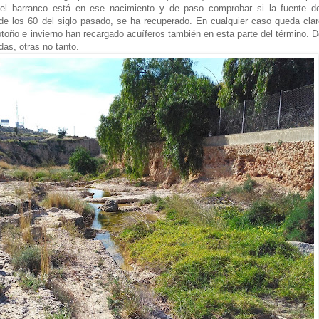
del barranco está en ese nacimiento y de paso comprobar si la fuente de
e los 60 del siglo pasado, se ha recuperado. En cualquier caso queda clar
l otoño e invierno han recargado acuíferos también en esta parte del término. 
das, otras no tanto.