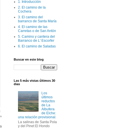
1. Introducción
2. El camino de la
Cochera
3. El camino del
barranco de Santa María
4. El camino de las
Carretas o de San Antón
5. Camino y cantera del
Barranco de L' Escorfer
6. El camino de Saladas
Buscar en este blog
Las 5 más vistas últimos 30
dias
Los
últimos
reductos
de La
Albufera
e:
de Elche:
zo
una relación provisional.
La salinas de Santa Pola
ra
y del Pinet El Hondo