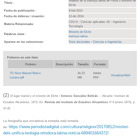
Análisis de la tramoya aérea de Festa o Misterio de
Título :
Elche
Fecha de publicación :
6-feb-2015
Fecha de defensa / creación:
12-dic-2014
CDU:6 - Ciencias aplicadas::62 - Ingeniería.
Materia Relacionada:
Tecnología
Misterio de Elche
Palabras clave :
tramoya aérea
Aparece en las colecciones:
Tesis doctorales - Ciencias e Ingenierías
Ficheros en este ítem:
Fichero
Descripción
Tamaño
Formato
TD Sixto Manuel Marco
34,23
Adobe
Visualizar/Abrir
Lozano.pdf
MB
PDF
(2)
El lugar teatral y el misterio de Elche
/
Antonio González Beltrán
. – Alicante: Instituto de
Estudios Alicantinos, 1973, En:
Revista del Instituto de Estudios Alicantinos
nº 9 (enero 1973), p.
37-45
La fotografía que encabeza la entrada está tomada
https://www.periodistadigital.com/cultura/religion/20170812/misteri-
de:
delx-unifica-teologia-ortodoxa-latina-noticia-689401664372/