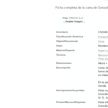
Ficha completa de la carta de Gonza
Foto:
PROCO S.A.
:: Ampliar Imagen ::
Inventario
CS2446
Clasificación Genérica
Fotograf
Objeto/Documento
Carta
Autor
Remiten
Materia/Soporte
Papel c
Técnica
Manuscr
Tinta ne
Dimensiones
Altura =
Descripción
Carta d
horno de
su máqui
En la pa
Sorolla.
Inscripciones/Leyendas
Parte su
Gonzálv
Sr. D. Jo
Firmas/Marcas/Etiquetas
Parte in
Gonzálv