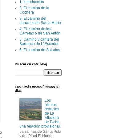
1. Introducción
2. El camino de la
Cochera
3. El camino del
barranco de Santa María
4. El camino de las
Carretas o de San Antón
5. Camino y cantera del
Barranco de L' Escorfer
6. El camino de Saladas
Buscar en este blog
Las 5 más vistas últimos 30
dias
Los
últimos
reductos
de La
Albufera
de Elche:
una relación provisional.
La salinas de Santa Pola
to
y del Pinet El Hondo
as