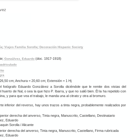
lvez
;
;
ía
Viajes Familia Sorolla
Decoración Hispanic Society
te;
(doc. 1917-1918)
Gonzálvez, Eduardo
uadriculado
ito
gra
 26,50 cm; Anchura = 20,60 cm; Extensión = 1 Hj
el fotógrafo Eduardo Gonzálvez a Sorolla diciéndole que le remite dos vistas del
l huerto de Nal, o sea la que hizo P. Ibarra, y que no salió bien. Él la ha repetido con
na, y para que vea el trabajo, le manda una al citrato y otra al bromuro.
rte inferior del reverso, hay unos trazos a tinta negra, probablemente realizados por
perior derecha del anverso, Tinta negra, Manuscrito, Castellano, Destinatario
ez, Eduardo
aquin Sorolla / Alicante
ferior derecha del anverso, Tinta negra, Manuscrito, Castellano, Firma rubricada
ez, Eduardo