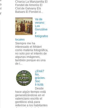
Charca La Manzanilla El
do
Fondet de Amorós El
rt
Clot de Galvany Els
Balsars El Fondet d...
 y
Va de
verano:
Los
Gonzálve
z
fotógrafos
locales
Siempre me ha
interesado el Misteri
como materia fotográfica,
no solo por el interés de
algunas imágenes,
también porque es una
de l...
¿Elxà?
No,
gràcies.
Soc
Il·licità
Desde
hace algún tiempo está
generalizándose en el
valenciano escrito el
gentilicio elxà para
referirse a los habitantes