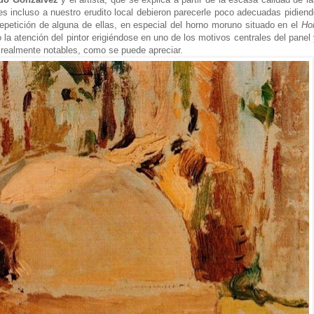
es incluso a nuestro erudito local debieron parecerle poco adecuadas pidien
repetición de alguna de ellas, en especial del horno moruno situado en el
Ho
 la atención del pintor erigiéndose en uno de los motivos centrales del panel
e realmente notables, como se puede apreciar.