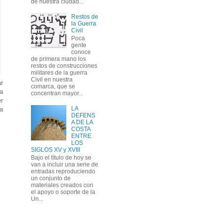
de nuestra ciudad...
Restos de
la Guerra
Civil
Poca
gente
conoce
de primera mano los
restos de construcciones
militares de la guerra
Civil en nuestra
ar
comarca, que se
 a
concentran mayor...
r
LA
a
DEFENS
A DE LA
COSTA
ENTRE
LOS
SIGLOS XV y XVIII
Bajo el título de hoy se
van a incluir una serie de
entradas reproduciendo
un conjunto de
materiales creados con
el apoyo o soporte de la
Un...