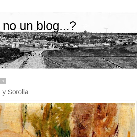
 no un blog...?
19
 y Sorolla