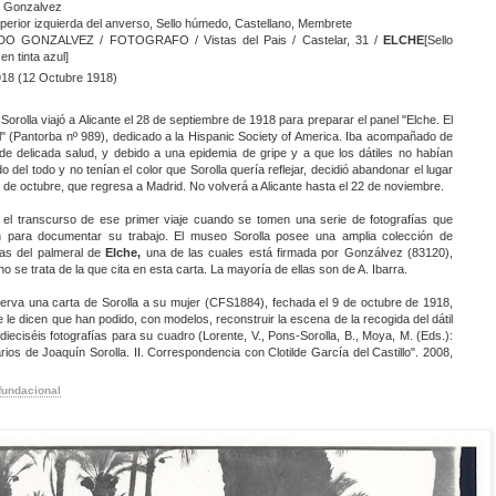
 Gonzalvez
perior izquierda del anverso, Sello húmedo, Castellano, Membrete
O GONZALVEZ / FOTOGRAFO / Vistas del Pais / Castelar, 31 /
ELCHE
[Sello
n tinta azul]
918 (12 Octubre 1918)
Sorolla viajó a Alicante el 28 de septiembre de 1918 para preparar el panel "Elche. El
" (Pantorba nº 989), dedicado a la Hispanic Society of America. Iba acompañado de
 de delicada salud, y debido a una epidemia de gripe y a que los dátiles no habían
 del todo y no tenían el color que Sorolla quería reflejar, decidió abandonar el lugar
2 de octubre, que regresa a Madrid. No volverá a Alicante hasta el 22 de noviembre.
 el transcurso de ese primer viaje cuando se tomen una serie de fotografías que
on para documentar su trabajo. El museo Sorolla posee una amplia colección de
ías del palmeral de
Elche,
una de las cuales está firmada por Gonzálvez (83120),
o se trata de la que cita en esta carta. La mayoría de ellas son de A. Ibarra.
erva una carta de Sorolla a su mujer (CFS1884), fechada el 9 de octubre de 1918,
e le dicen que han podido, con modelos, reconstruir la escena de la recogida del dátil
dieciséis fotografías para su cuadro (Lorente, V., Pons-Sorolla, B., Moya, M. (Eds.):
arios de Joaquín Sorolla. II. Correspondencia con Clotilde García del Castillo". 2008,
fundacional