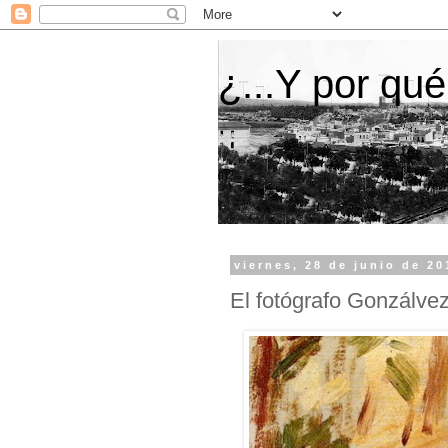
¿...Y por qué
viernes, 28 de junio de 20
El fotógrafo Gonzálvez