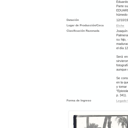
Eduardo
Parte su
EDUARD
húmedo e
Datación
12/10/1
Lugar de Producción/Ceca
Elche
Clasificación Razonada
Joaquín 
Palmeral
su hijo,
madurado
el día 1
Será en
sirvier
fotograf
aunque n
Se cons
en la qu
y tomar 
"Epistol
p. 341).
Forma de Ingreso
Legado 