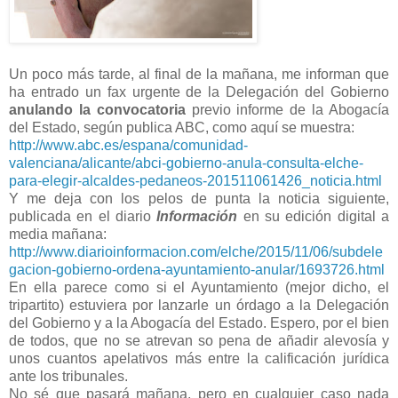
Un poco más tarde, al final de la mañana, me informan que
ha entrado un fax urgente de la Delegación del Gobierno
anulando la convocatoria
previo informe de la Abogacía
del Estado, según publica ABC, como aquí se muestra:
http://www.abc.es/espana/comunidad-
valenciana/alicante/abci-gobierno-anula-consulta-elche-
para-elegir-alcaldes-pedaneos-201511061426_noticia.html
Y me deja con los pelos de punta la noticia siguiente,
publicada en el diario
Información
en su edición digital a
media mañana:
http://www.diarioinformacion.com/elche/2015/11/06/subdele
gacion-gobierno-ordena-ayuntamiento-anular/1693726.html
En ella parece como si el Ayuntamiento (mejor dicho, el
tripartito) estuviera por lanzarle un órdago a la Delegación
del Gobierno y a la Abogacía del Estado. Espero, por el bien
de todos, que no se atrevan so pena de añadir alevosía y
unos cuantos apelativos más entre la calificación jurídica
ante los tribunales.
No sé que pasará mañana, pero en cualquier caso nada