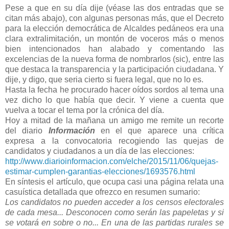
Pese a que en su día dije (véase las dos entradas que se
citan más abajo), con algunas personas más, que el Decreto
para la elección democrática de Alcaldes pedáneos era una
clara extralimitación, un montón de voceros más o menos
bien intencionados han alabado y comentando las
excelencias de la nueva forma de nombrarlos (sic), entre las
que destaca la transparencia y la participación ciudadana. Y
dije, y digo, que seria cierto si fuera legal, que no lo es.
Hasta la fecha he procurado hacer oídos sordos al tema una
vez dicho lo que había que decir. Y viene a cuenta que
vuelva a tocar el tema por la crónica del día.
Hoy a mitad de la mañana un amigo me remite un recorte
del diario
Información
en el que aparece una crítica
expresa a la convocatoria recogiendo las quejas de
candidatos y ciudadanos a un día de las elecciones:
http://www.diarioinformacion.com/elche/2015/11/06/quejas-
estimar-cumplen-garantias-elecciones/1693576.html
En síntesis el artículo, que ocupa casi una página relata una
casuística detallada que ofrezco en resumen sumario:
Los candidatos no pueden acceder a los censos electorales
de cada mesa... Desconocen como serán las papeletas y si
se votará en sobre o no... En una de las partidas rurales se