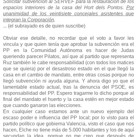
Solicitar subvención al SERVEF para la restauración de los
espacios interiores de la casa del Hort dels Pontos.
Por
unanimidad de los veintisiete concejales asistentes que
integran la Corporación
.
... (el subrayado es de quien suscribe)
Obviar ese detalle, no recordar que el voto a favor les
vincula y que quien tenía que aprobar la subvención era el
PP en la Comunidad Autónoma es hacer de Judas
queriendo parecer Pilatos, así que al partido que representa
Ruz también le cabe responsabilidad (con todos los matices
que se quiera) por el desastroso estado en el que llegó la
casa en el cambio de mandato, entre otras cosas porque no
llegó subvención ni ayuda alguna. Y ahora digo yo que el
lamentable estado actual, tras la denuncia del PSOE, es
responsabilidad del PP. Espero tragarme lo dicho porque al
final del mandato el huerto y la casa estén en mejor estado
que cuando ganaron las elecciones.
En cualquier caso estamos ante un nuevo ejemplo del
escaso poder e influencia del PP local; por lo visto para el
partido político que gobierna Valencia, visto el caso que nos
hacen, Elche no tiene más de 5.000 habitantes y los de aquí
secundan la idea, porque no me creo que después de