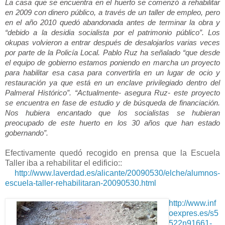
La casa que se encuentra en el huerto se comenzó a rehabilitar
en 2009 con dinero público, a través de un taller de empleo, pero
en el año 2010 quedó abandonada antes de terminar la obra y
“debido a la desidia socialista por el patrimonio público”. Los
okupas volvieron a entrar después de desalojarlos varias veces
por parte de la Policía Local. Pablo Ruz ha señalado “que desde
el equipo de gobierno estamos poniendo en marcha un proyecto
para habilitar esa casa para convertirla en un lugar de ocio y
restauración ya que está en un enclave privilegiado dentro del
Palmeral Histórico”. “Actualmente- asegura Ruz- este proyecto
se encuentra en fase de estudio y de búsqueda de financiación.
Nos hubiera encantado que los socialistas se hubieran
preocupado de este huerto en los 30 años que han estado
gobernando”.
Efectivamente quedó recogido en prensa que la Escuela
Taller iba a rehabilitar el edificio::
http://www.laverdad.es/alicante/20090530/elche/alumnos-
escuela-taller-rehabilitaran-20090530.html
http://www.inf
oexpres.es/s5
522n91661-