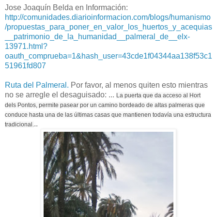
Jose Joaquín Belda en Información:
http://comunidades.diarioinformacion.com/blogs/humanismo
/propuestas_para_poner_en_valor_los_huertos_y_acequias
__patrimonio_de_la_humanidad__palmeral_de__elx-
13971.html?
oauth_comprueba=1&hash_user=43cde1f04344aa138f53c1
51961fd807
Ruta del Palmeral.
Por favor, al menos quiten esto mientras
no se arregle el desaguisado: ...
La puerta que da acceso al Hort
dels Pontos, permite pasear por un camino bordeado de altas palmeras que
conduce hasta una de las últimas casas que mantienen todavía una estructura
..
tradicional.