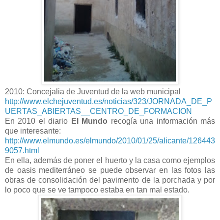
2010: Concejalia de Juventud de la web municipal
http://www.elchejuventud.es/noticias/323/JORNADA_DE_P
UERTAS_ABIERTAS__CENTRO_DE_FORMACION
En 2010 el diario
El Mundo
recogía una información más
que interesante:
http://www.elmundo.es/elmundo/2010/01/25/alicante/126443
9057.html
En ella, además de poner el huerto y la casa como ejemplos
de oasis mediterráneo se puede observar en las fotos las
obras de consolidación del pavimento de la porchada y por
lo poco que se ve tampoco estaba en tan mal estado.