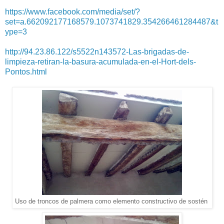
https://www.facebook.com/media/set/?
set=a.662092177168579.1073741829.354266461284487&t
ype=3
http://94.23.86.122/s5522n143572-Las-brigadas-de-
limpieza-retiran-la-basura-acumulada-en-el-Hort-dels-
Pontos.html
Uso de troncos de palmera como elemento constructivo de sostén