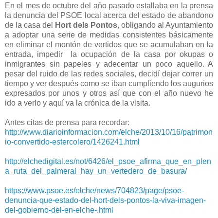
En el mes de octubre del año pasado estallaba en la prensa
la denuncia del PSOE local acerca del estado de abandono
de la casa del
Hort dels Pontos
, obligando al Ayuntamiento
a adoptar una serie de medidas consistentes básicamente
en eliminar el montón de vertidos que se acumulaban en la
entrada, impedir la ocupación de la casa por okupas o
inmigrantes sin papeles y adecentar un poco aquello. A
pesar del ruido de las redes sociales, decidí dejar correr un
tiempo y ver después como se iban cumpliendo los augurios
expresados por unos y otros así que con el año nuevo he
ido a verlo y aquí va la crónica de la visita.
Antes citas de prensa para recordar:
http://www.diarioinformacion.com/elche/2013/10/16/patrimon
io-convertido-estercolero/1426241.html
http://elchedigital.es/not/6426/el_psoe_afirma_que_en_plen
a_ruta_del_palmeral_hay_un_vertedero_de_basura/
https://www.psoe.es/elche/news/704823/page/psoe-
denuncia-que-estado-del-hort-dels-pontos-la-viva-imagen-
del-gobierno-del-en-elche-.html