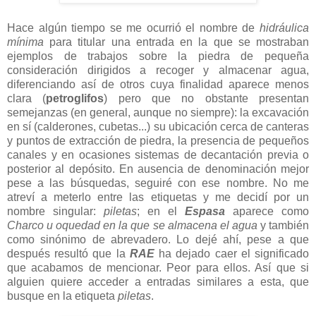
Hace algún tiempo se me ocurrió el nombre de
hidráulica
mínima
para titular una entrada en la que se mostraban
ejemplos de trabajos sobre la piedra de pequeña
consideración dirigidos a recoger y almacenar agua,
diferenciando así de otros cuya finalidad aparece menos
clara (
petroglifos
) pero que no obstante presentan
semejanzas (en general, aunque no siempre): la excavación
en sí (calderones, cubetas...) su ubicación cerca de canteras
y puntos de extracción de piedra, la presencia de pequeños
canales y en ocasiones sistemas de decantación previa o
posterior al depósito. En ausencia de denominación mejor
pese a las búsquedas, seguiré con ese nombre. No me
atreví a meterlo entre las etiquetas y me decidí por un
nombre singular:
piletas
; en el
Espasa
aparece como
Charco u oquedad en la que se almacena el agua
y también
como sinónimo de abrevadero. Lo dejé ahí, pese a que
después resultó que la
RAE
ha dejado caer el significado
que acabamos de mencionar. Peor para ellos. Así que si
alguien quiere acceder a entradas similares a esta, que
busque en la etiqueta
piletas
.