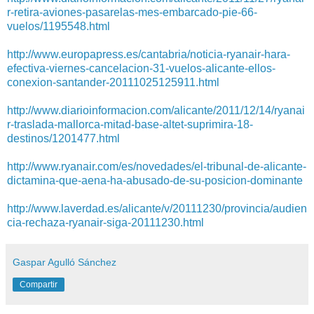
r-retira-aviones-pasarelas-mes-embarcado-pie-66-
vuelos/1195548.html
http://www.europapress.es/cantabria/noticia-ryanair-hara-
efectiva-viernes-cancelacion-31-vuelos-alicante-ellos-
conexion-santander-20111025125911.html
http://www.diarioinformacion.com/alicante/2011/12/14/ryanai
r-traslada-mallorca-mitad-base-altet-suprimira-18-
destinos/1201477.html
http://www.ryanair.com/es/novedades/el-tribunal-de-alicante-
dictamina-que-aena-ha-abusado-de-su-posicion-dominante
http://www.laverdad.es/alicante/v/20111230/provincia/audien
cia-rechaza-ryanair-siga-20111230.html
Gaspar Agulló Sánchez
Compartir