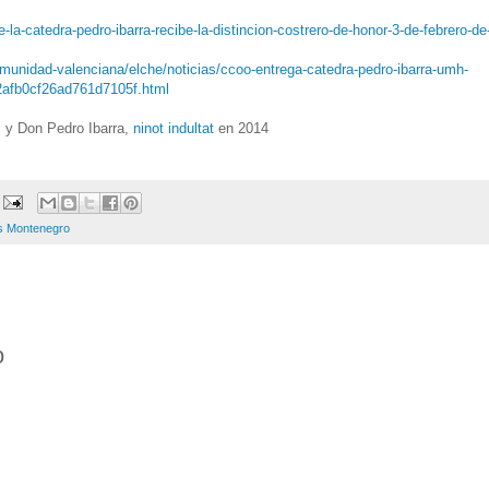
la-catedra-pedro-ibarra-recibe-la-distincion-costrero-de-honor-3-de-febrero-de
unidad-valenciana/elche/noticias/ccoo-entrega-catedra-pedro-ibarra-umh-
2afb0cf26ad761d7105f.html
s y Don Pedro Ibarra,
ninot indultat
en 2014
s Montenegro
o