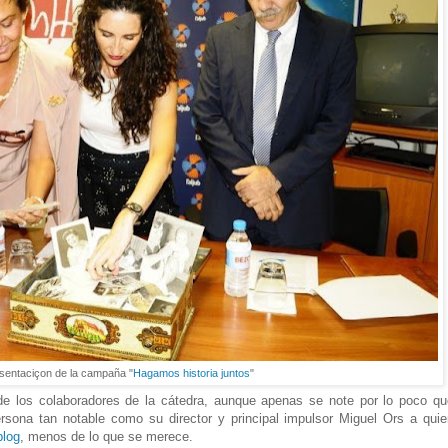
sentaciçon de la campaña "
Hagamos historia juntos
"
de los colaboradores de la cátedra, aunque apenas se note por lo poco qu
sona tan notable como su director y principal impulsor Miguel Ors a quie
blog
, menos de lo que se merece.