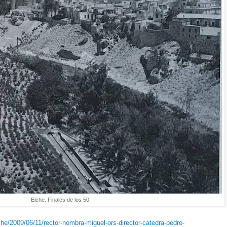
Elche. Finales de los 50
he/2009/06/11/rector-nombra-miguel-ors-director-catedra-pedro-