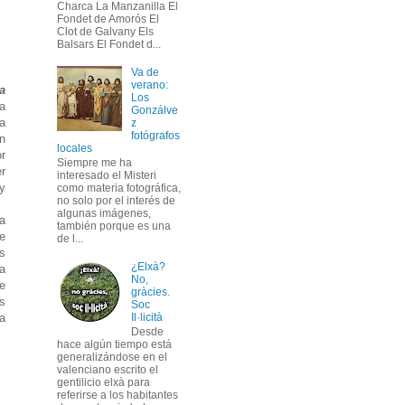
Charca La Manzanilla El
Fondet de Amorós El
Clot de Galvany Els
Balsars El Fondet d...
Va de
verano:
a
Los
a
Gonzálve
a
z
fotógrafos
n
locales
r
Siempre me ha
er
interesado el Misteri
 y
como materia fotográfica,
no solo por el interés de
algunas imágenes,
a
también porque es una
e
de l...
s
¿Elxà?
la
No,
e
gràcies.
os
Soc
a
Il·licità
Desde
hace algún tiempo está
generalizándose en el
valenciano escrito el
gentilicio elxà para
referirse a los habitantes