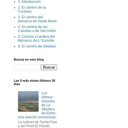
1. Introducción
2. El camino de la
Cochera
3. El camino del
barranco de Santa María
4. El camino de las
Carretas o de San Antón
5. Camino y cantera del
Barranco de L' Escorfer
6. El camino de Saladas
Buscar en este blog
Las 5 más vistas últimos 30
dias
Los
últimos
reductos
de La
Albufera
de Elche:
una relación provisional.
La salinas de Santa Pola
y del Pinet El Hondo