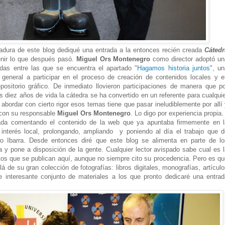
ladura de este blog dediqué una entrada a la entonces recién creada
Cátedr
enir lo que después pasó.
Miguel Ors Montenegro
como director adoptó un
das entre las que se encuentra el apartado "
Hagamos historia juntos
", un
 general a participar en el proceso de creación de contenidos locales y e
positorio gráfico. De inmediato llovieron participaciones de manera que po
s diez años de vida la cátedra se ha convertido en un referente para cualqui
 abordar con cierto rigor esos temas tiene que pasar ineludiblemente por allí
 con su responsable
Miguel Ors Montenegro
. Lo digo por experiencia propia.
rada comentando el contenido de la web que ya apuntaba firmemente en l
e interés local, prolongando, ampliando y poniendo al día el trabajo que d
o Ibarra. D
esde entonces diré que este blog se alimenta en parte de lo
a y pone a disposición de la gente.
C
ualquier lector avispado sabe cual es 
tos que se publican aquí, aunque no siempre cito su procedencia. P
ero es qu
á de su gran colección de fotografías: libros digitales, monografías, artícul
e interesante conjunto de materiales a los que pronto dedicaré una entrad