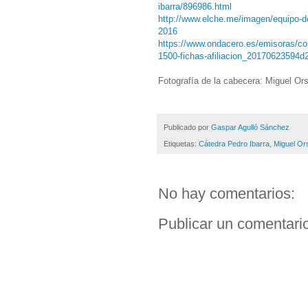
ibarra/896986.html
http://www.elche.me/imagen/equipo-de-
2016
https://www.ondacero.es/emisoras/com
1500-fichas-afiliacion_20170623594d
Fotografía de la cabecera: Miguel Or
Publicado por
Gaspar Agulló Sánchez
Etiquetas:
Cátedra Pedro Ibarra
,
Miguel Or
No hay comentarios:
Publicar un comentari