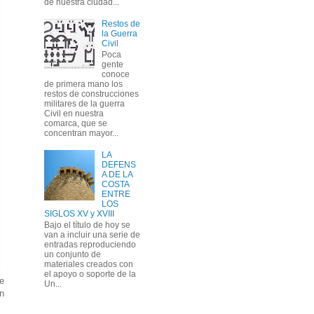
de nuestra ciudad...
Restos de
la Guerra
Civil
Poca
gente
conoce
de primera mano los
restos de construcciones
militares de la guerra
Civil en nuestra
comarca, que se
concentran mayor...
LA
DEFENS
A DE LA
COSTA
ENTRE
LOS
SIGLOS XV y XVIII
Bajo el título de hoy se
van a incluir una serie de
entradas reproduciendo
un conjunto de
materiales creados con
el apoyo o soporte de la
e
Un...
n