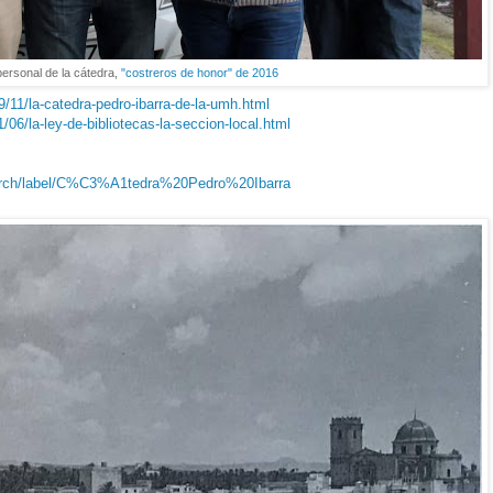
personal de la cátedra,
"costreros de honor" de 2016
11/la-catedra-pedro-ibarra-de-la-umh.html
6/la-ley-de-bibliotecas-la-seccion-local.html
arch/label/C%C3%A1tedra%20Pedro%20Ibarra