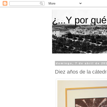
¿...Y por qué
domingo, 7 de abril de 20
Diez años de la cátedr