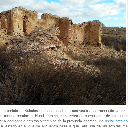
la partida de Saladas quedaba pendiente una visita a las ruinas de la ermit
del mísmo nombre al N del término, muy cerca de buena parte de los lugare
rano
dedicada a ermitas y templos de la provincia aparece una
breve nota co
el estado en el que se encuentra pese a que era una de las ermitas má