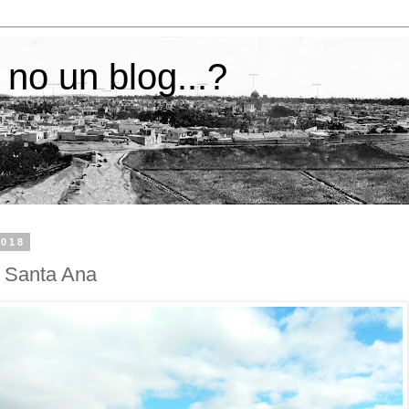
 no un blog...?
2018
e Santa Ana