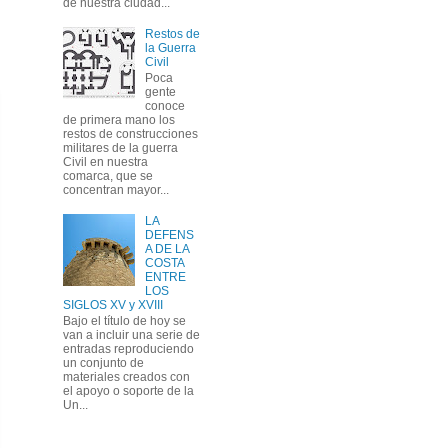
de nuestra ciudad...
Restos de
la Guerra
Civil
Poca
gente
conoce
de primera mano los
restos de construcciones
militares de la guerra
Civil en nuestra
comarca, que se
concentran mayor...
LA
DEFENS
A DE LA
COSTA
ENTRE
LOS
SIGLOS XV y XVIII
Bajo el título de hoy se
van a incluir una serie de
entradas reproduciendo
un conjunto de
materiales creados con
el apoyo o soporte de la
Un...