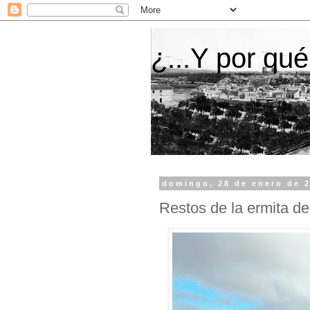
¿...Y por qué
domingo, 28 de enero de 
Restos de la ermita d