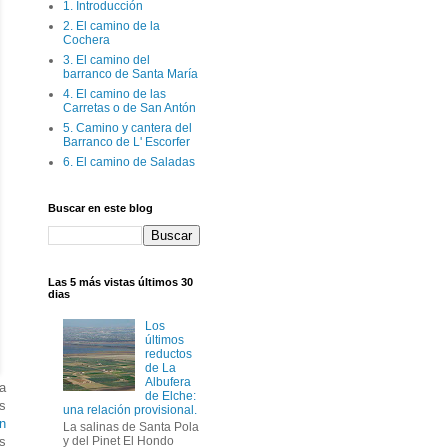
1. Introducción
2. El camino de la
Cochera
3. El camino del
barranco de Santa María
4. El camino de las
Carretas o de San Antón
5. Camino y cantera del
Barranco de L' Escorfer
6. El camino de Saladas
Buscar en este blog
Las 5 más vistas últimos 30
dias
Los
últimos
reductos
de La
Albufera
a
de Elche:
s
una relación provisional.
n
La salinas de Santa Pola
s
y del Pinet El Hondo