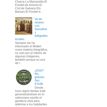
Charca La Manzanilla El
Fondet de Amorós El
Clot de Galvany Els
Balsars El Fondet d...
Va de
verano:
Los
Gonzálve
z
fotógrafos
locales
Siempre me ha
interesado el Misteri
como materia fotográfica,
no solo por el interés de
algunas imágenes,
también porque es una
de l...
¿Elxà?
No,
gràcies.
Soc
Il·licità
Desde
hace algún tiempo está
generalizándose en el
valenciano escrito el
gentilicio elxà para
referirse a los habitantes