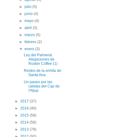
►
julio
(5)
►
junio
(4)
►
mayo
(4)
►
abril
(3)
►
marzo
(5)
►
febrero
(2)
▼
enero
(3)
Ley del Palmeral.
Alegaciones de
Ruskin Coffee (1)
Restos de la ermita de
Santa Ana
Un paseo por las
caletas del Cap de
l'Aljup
►
2017
(37)
►
2016
(40)
►
2015
(58)
►
2014
(58)
►
2013
(78)
►
2012
(93)