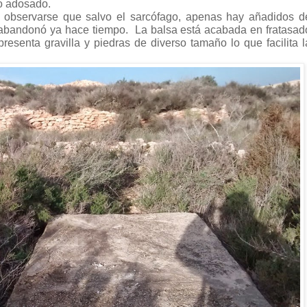
ro adosado.
observarse que salvo el sarcófago, apenas hay añadidos d
e abandonó ya hace tiempo. La balsa está acabada en fratasad
resenta gravilla y piedras de diverso tamaño lo que facilita l