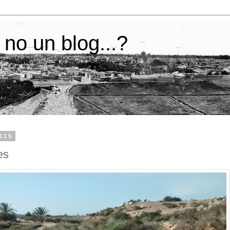
 no un blog...?
2015
es