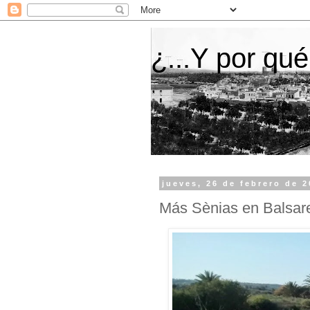
¿...Y por qué
jueves, 26 de febrero de 
Más Sènias en Balsar