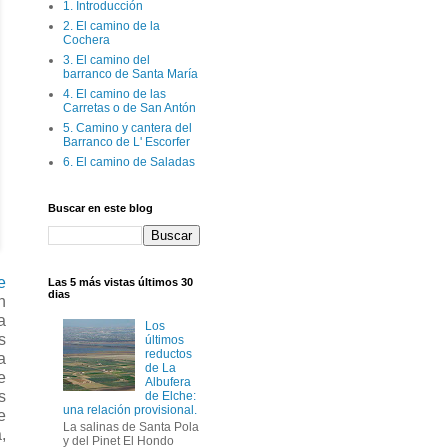
1. Introducción
2. El camino de la
Cochera
3. El camino del
barranco de Santa María
4. El camino de las
Carretas o de San Antón
5. Camino y cantera del
Barranco de L' Escorfer
6. El camino de Saladas
Buscar en este blog
e
Las 5 más vistas últimos 30
dias
n
a
Los
s
últimos
reductos
a
de La
e
Albufera
s
de Elche:
una relación provisional.
e
La salinas de Santa Pola
,
y del Pinet El Hondo