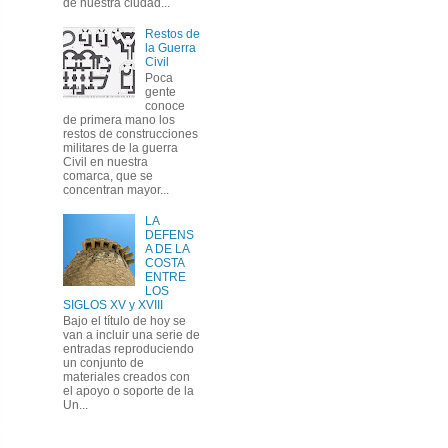
de nuestra ciudad...
Restos de
la Guerra
Civil
Poca
gente
conoce
de primera mano los
restos de construcciones
militares de la guerra
Civil en nuestra
comarca, que se
concentran mayor...
LA
DEFENS
A DE LA
COSTA
ENTRE
LOS
SIGLOS XV y XVIII
Bajo el título de hoy se
van a incluir una serie de
entradas reproduciendo
un conjunto de
materiales creados con
el apoyo o soporte de la
Un...