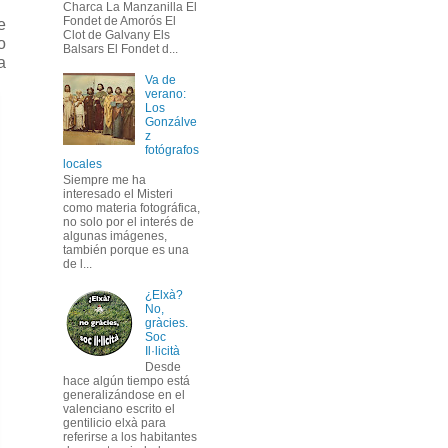
Charca La Manzanilla El
Fondet de Amorós El
e
Clot de Galvany Els
o
Balsars El Fondet d...
a
Va de
verano:
Los
Gonzálve
z
fotógrafos
locales
Siempre me ha
interesado el Misteri
como materia fotográfica,
no solo por el interés de
algunas imágenes,
también porque es una
de l...
¿Elxà?
No,
gràcies.
Soc
Il·licità
Desde
hace algún tiempo está
generalizándose en el
valenciano escrito el
gentilicio elxà para
referirse a los habitantes