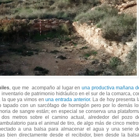
iles
, que me acompaño al lugar en
una productiva mañana d
 inventario de patrimonio hidráulico en el sur de la comarca, co
 la que ya vimos en
una entrada anterior
. La de hoy presenta l
ozo tapado con un sarcófago de hormigón pero por lo demás lo
 noria de sangre están; en especial se conserva una plataform
i dos metros sobre el camino actual, alrededor del pozo d
mbulatorio para el animal de tiro, de algo más de cinco metro
onectado a una balsa para almacenar el agua y una serie d
ras bien directamente desde el recibidor, bien desde la balsa