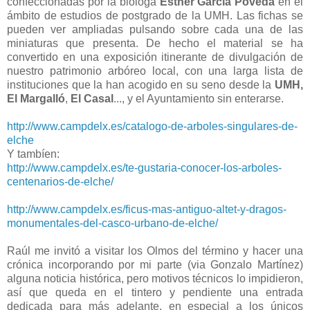
confeccionadas por la bióloga
Esther García Poveda
en el
ámbito de estudios de postgrado de la UMH. Las fichas se
pueden ver ampliadas pulsando sobre cada una de las
miniaturas que presenta. De hecho el material se ha
convertido en una exposición itinerante de divulgación de
nuestro patrimonio arbóreo local, con una larga lista de
instituciones que la han acogido en su seno desde la
UMH,
El Margalló
,
El Casal
..., y el Ayuntamiento sin enterarse.
http://www.campdelx.es/catalogo-de-arboles-singulares-de-
elche
Y tambíen:
http://www.campdelx.es/te-gustaria-conocer-los-arboles-
centenarios-de-elche/
http://www.campdelx.es/ficus-mas-antiguo-altet-y-dragos-
monumentales-del-casco-urbano-de-elche/
Raúl me invitó a visitar los Olmos del término y hacer una
crónica incorporando por mi parte (via Gonzalo Martínez)
alguna noticia histórica, pero motivos técnicos lo impidieron,
así que queda en el tintero y pendiente una entrada
dedicada para más adelante, en especial a los únicos