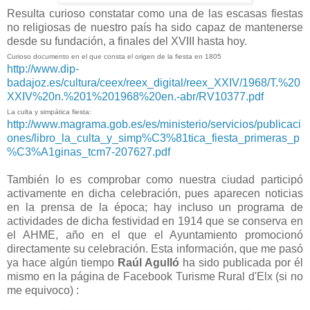
Resulta curioso constatar como una de las escasas fiestas
no religiosas de nuestro país ha sido capaz de mantenerse
desde su fundación, a finales del XVIII hasta hoy.
Curioso documento en el que consta el origen de la fiesta en 1805
http://www.dip-
badajoz.es/cultura/ceex/reex_digital/reex_XXIV/1968/T.%20
XXIV%20n.%201%201968%20en.-abr/RV10377.pdf
La culta y simpática fiesta:
http://www.magrama.gob.es/es/ministerio/servicios/publicaci
ones/libro_la_culta_y_simp%C3%81tica_fiesta_primeras_p
%C3%A1ginas_tcm7-207627.pdf
También lo es comprobar como nuestra ciudad participó
activamente en dicha celebración, pues aparecen noticias
en la prensa de la época; hay incluso un programa de
actividades de dicha festividad en 1914 que se conserva en
el AHME, año en el que el Ayuntamiento promocionó
directamente su celebración. Esta información, que me pasó
ya hace algún tiempo
Raúl Agulló
ha sido publicada por él
mismo en la página de Facebook Turisme Rural d'Elx (si no
me equivoco) :