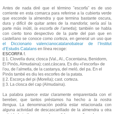
Antes de nada diré que el término "escorfa" es de uso
corriente en esta comarca para referirse a la cubierta verde
que esconde la almendra y que termina bastante oscura,
dura y difícil de quitar antes de la
mandorla
; sería así la
parte más inútil,
la escorfa de l’ametla
); también se habla
con cierto tono despectivo de la parte del pan que en
castellano se conoce como
corteza
, en general un uso que
el Diccionario valencianocatalanobalear de l’Institut
d’Estudis Catalans
en línea recoge:
ESCORFA
f.
|| 1. Clovella dura; closca (Val., Al., Cocentaina, Benidorm,
El Pinós, Almudaina); cast.cáscara. Es diu «l'escorfa» de
l'ou, de l'almetla, de la castanya, del meló, del pa. En el
Pinós també es diu les escorfes de la patata.
|| 2. Escorça del pi (Morella); cast. corteza.
|| 3. La closca del cap (Almudaina).
La palabra parece estar claramente emparentada con el
bereber, que tantos préstamos ha hecho a
la nostra
llengua
.
La denominación podría estar relacionada con
alguna actividad de descascarillado de la almendra u otra