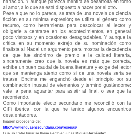
narración. Y aunque parezca mentira se desarrolla en torno
al amor, a lo que se está dispuesto a hacer por el otro.
Pese a que no lo parece, se trata de una novela de ciencia
ficción en su mínima expresión; se utiliza el género como
recurso, como herramienta para descolocar al lector y
obligarle a centrarse en los acontecimientos, en general
poco vistosos y en ocasiones desagradables. Y aunque la
crítica en su momento extrajo de su nominación como
finalista al Nadal un argumento para mostrar la decadencia
del que fue sinónimo de premio a la calidad literaria,
sinceramente creo que la novela es más que correcta,
exhibe un buen caudal de buena literatura y exige del lector
que se mantenga atento como si de una novela seria se
tratase. Encima me enganchó desde el principio por su
combinación inusual de elementos y terminó gustándome;
vale la pena aguantar para asistir al final, o sea que la
recomiendo.
Como importante efecto secundario me reconcilió con la
CiFi ibérica, con la que he tenido algunos encuentros
desalentadores.
Imagen procedente de:
http://www.lenguaensecundaria.com/resenas/
Que un cráter lunar se llame
Perito en lunas
Miguel Hernández