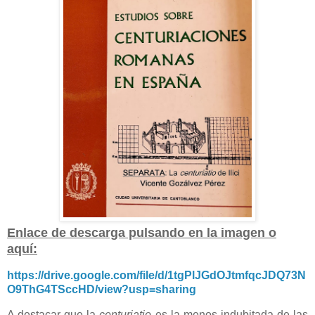
Enlace de descarga pulsando en la imagen o
aquí:
https://drive.google.com/file/d/1tgPlJGdOJtmfqcJDQ73N
O9ThG4TSccHD/view?usp=sharing
A destacar que la
centuriatio
es la menos indubitada de las