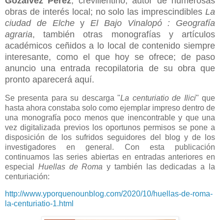
Gozálvez Pérez
, crevillentino, autor de numerosas
obras de interés local; no solo las imprescindibles
La
ciudad de Elche
y
El Bajo Vinalopó : Geografía
agraria
, también otras monografías y artículos
académicos ceñidos a lo local de contenido siempre
interesante, como el que hoy se ofrece; de paso
anuncio una entrada recopilatoria de su obra que
pronto aparecerá aquí.
Se presenta para su descarga "
La centuriatio de Ilici
" que
hasta ahora constaba solo como ejemplar impreso dentro de
una monografía poco menos que inencontrable y que una
vez digitalizada previos los oportunos permisos se pone a
disposición de los sufridos seguidores del blog y de los
investigadores en general. Con esta publicación
continuamos las series abiertas en entradas anteriores en
especial
Huellas de Roma
y también las dedicadas a la
centuriación:
http://www.yporquenounblog.com/2020/10/huellas-de-roma-
la-centuriatio-1.html