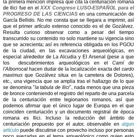
la primera mención impresa que cita la centuriación romana
de Ilici fue en el
XXX Congreso LUSO-ESPAÑOL para el
PROGRESO DE LAS CIENCIAS
en una comunicación de
García Bellido. No me consta que se llegara a imprimir, así
que el primer artículo extenso conocido es el de Gozálvez.
Resulta curioso observar como a pesar del tiempo
transcurrido su contenido no solo mantiene su vigencia sino
que se acrecienta; así es referencia obligada en los PGOU
de la ciudad, en las excavaciones arqueológicas, en
especial alrededor de La Alcudia y El Arsenal (pese a que
los descubrimientos arqueológicos en el
Camí de
l'Alborrocat
hacen dudar de la localización exacta del
cardo
maximus
que Gozálvez situa en la carretera de Dolores),
etc., una vigencia que se amplia tras el hallazgo de lo que
se denomina "
la tabula de Ilici
", nada menos que una pieza
de bronce conteniendo el registro del reparto de una parcela
de la centuriación entre legionarios romanos, así que
podemos afirmar que el único lugar de Europa en el que
coinciden centuriación y un documento registral de época
romana es Ilici. Incluso la reducción del ámbito de
centuriación propuesto por el autor, observable en
algun
artículo
puede discutirse con provecho incluso por personas
poco avezadas en el tema arqueológico como quien esto