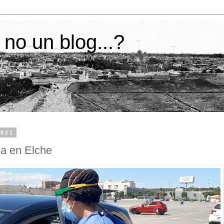
 no un blog...?
2021
ia en Elche