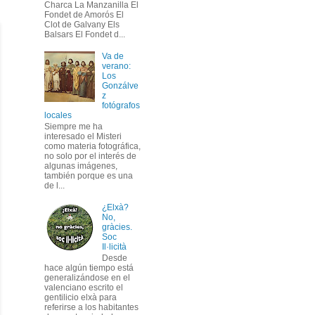
Charca La Manzanilla El
Fondet de Amorós El
Clot de Galvany Els
Balsars El Fondet d...
Va de
verano:
Los
Gonzálve
z
fotógrafos
locales
Siempre me ha
interesado el Misteri
como materia fotográfica,
no solo por el interés de
algunas imágenes,
también porque es una
de l...
¿Elxà?
No,
gràcies.
Soc
Il·licità
Desde
hace algún tiempo está
generalizándose en el
valenciano escrito el
gentilicio elxà para
referirse a los habitantes