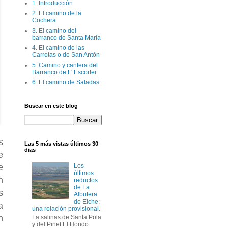
1. Introducción
2. El camino de la
Cochera
3. El camino del
barranco de Santa María
4. El camino de las
Carretas o de San Antón
5. Camino y cantera del
Barranco de L' Escorfer
6. El camino de Saladas
Buscar en este blog
s
Las 5 más vistas últimos 30
dias
e
e
Los
últimos
n
reductos
de La
s
Albufera
de Elche:
a
una relación provisional.
n
La salinas de Santa Pola
y del Pinet El Hondo