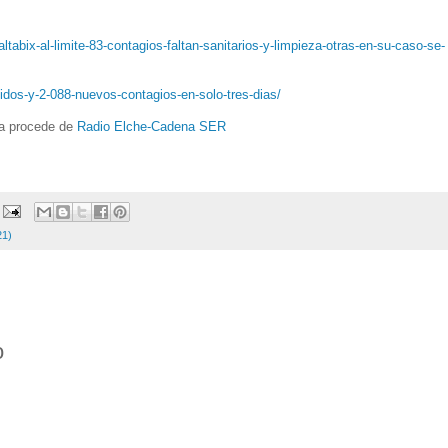
altabix-al-limite-83-contagios-faltan-sanitarios-y-limpieza-otras-en-su-caso-se-
cidos-y-2-088-nuevos-contagios-en-solo-tres-dias/
da procede de
Radio Elche-Cadena SER
21)
o