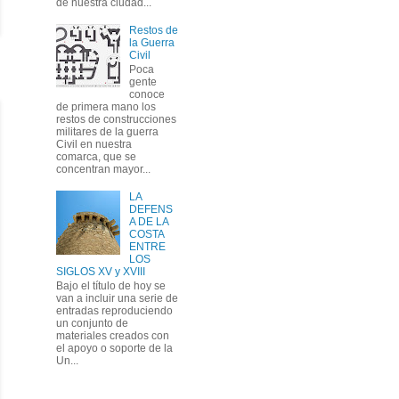
de nuestra ciudad...
Restos de
la Guerra
Civil
Poca
gente
conoce
de primera mano los
restos de construcciones
militares de la guerra
Civil en nuestra
comarca, que se
concentran mayor...
LA
DEFENS
A DE LA
COSTA
ENTRE
LOS
SIGLOS XV y XVIII
Bajo el título de hoy se
van a incluir una serie de
entradas reproduciendo
un conjunto de
materiales creados con
el apoyo o soporte de la
Un...