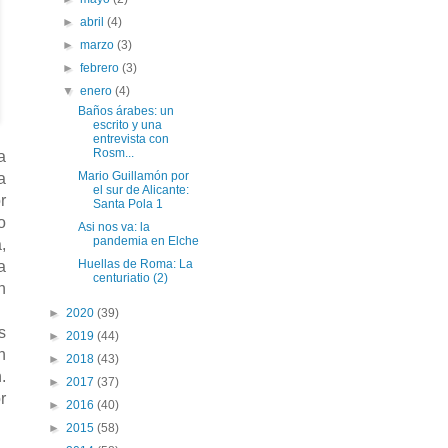
►
abril
(4)
►
marzo
(3)
►
febrero
(3)
▼
enero
(4)
Baños árabes: un
escrito y una
entrevista con
Rosm...
a
Mario Guillamón por
a
el sur de Alicante:
r
Santa Pola 1
o
Asi nos va: la
pandemia en Elche
,
Huellas de Roma: La
a
centuriatio (2)
n
►
2020
(39)
s
►
2019
(44)
n
►
2018
(43)
.
►
2017
(37)
r
►
2016
(40)
►
2015
(58)