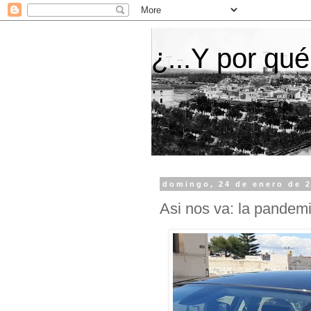
¿...Y por qué
domingo, 24 de enero de 
Asi nos va: la pandem