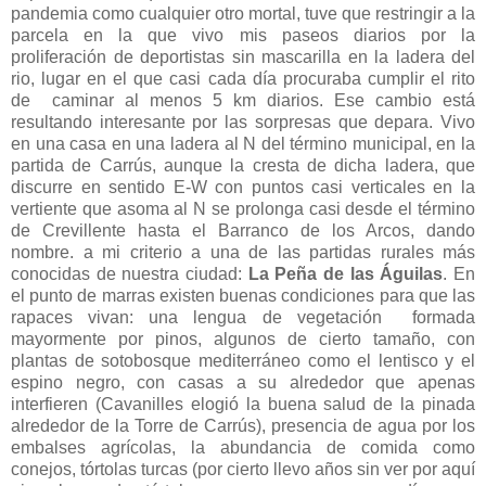
pandemia como cualquier otro mortal, tuve que restringir a la
parcela en la que vivo mis paseos diarios por la
proliferación de deportistas sin mascarilla en la ladera del
rio, lugar en el que casi cada día procuraba cumplir el rito
de caminar al menos 5 km diarios. Ese cambio está
resultando interesante por las sorpresas que depara. Vivo
en una casa en una ladera al N del término municipal, en la
partida de Carrús, aunque la cresta de dicha ladera, que
discurre en sentido E-W con puntos casi verticales en la
vertiente que asoma al N se prolonga casi desde el término
de Crevillente hasta el Barranco de los Arcos, dando
nombre. a mi criterio a una de las partidas rurales más
conocidas de nuestra ciudad:
La Peña de las Águilas
. En
el punto de marras existen buenas condiciones para que las
rapaces vivan: una lengua de vegetación formada
mayormente por pinos, algunos de cierto tamaño, con
plantas de sotobosque mediterráneo como el lentisco y el
espino negro, con casas a su alrededor que apenas
interfieren (Cavanilles elogió la buena salud de la pinada
alrededor de la Torre de Carrús), presencia de agua por los
embalses agrícolas, la abundancia de comida como
conejos, tórtolas turcas (por cierto llevo años sin ver por aquí