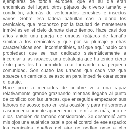
ejemplares de tórtola europea, que en su día eran
endémicas del lugar), otros pájaros de diverso tamaño y
condición, además de vertebrados terrestres e insectos
varios. Sobre esa ladera patrullan casi a diario los
cernícalos, que reconozco por la facultad de mantenerse
inmóviles en el cielo durante cierto tiempo. Hace casi dos
años anidó una pareja de urracas (pájaros de tamaño
similar a los cernícalos y que por su plumaje y otras
características son inconfundibles, así que aquí hablo con
propiedad) que se han dedicado sistemáticamente a
incordiar a las rapaces, una estrategia que ha tenido cierto
éxito pues les ha permitido criar formando una pequeña
comunidad. Son cuatro las urracas que cada vez que
aparece un cernícalo, se asocian para impedirle otear sobre
el paraje.
Hace poco a mediados de octubre vi a una rapaz
relativamente grande graznando mientras llegaba al punto
de conflicto con las urracas, que enseguida empezaron sus
labores de acoso; pero en esta ocasión y para mi sorpresa
casi inmediatamente aparecieron 5 cernícalos más, uno de
ellos también de tamaño considerable. Se desarrolló ante
mis ojos una auténtica batalla por el control de ese espacio:
los cernícalos, dueños del aire no podían pese a ello