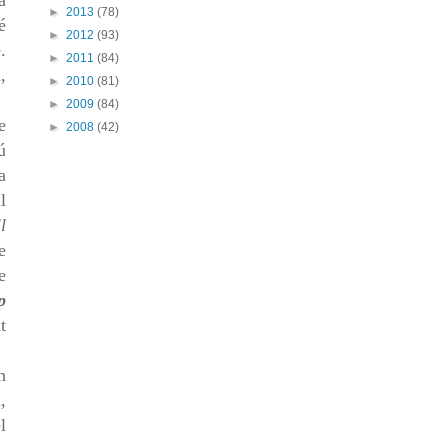
a
►
2013
(78)
é
►
2012
(93)
.
►
2011
(84)
,
►
2010
(81)
►
2009
(84)
e
►
2008
(42)
ú
a
l
l
e
e
p
t
n
,
l