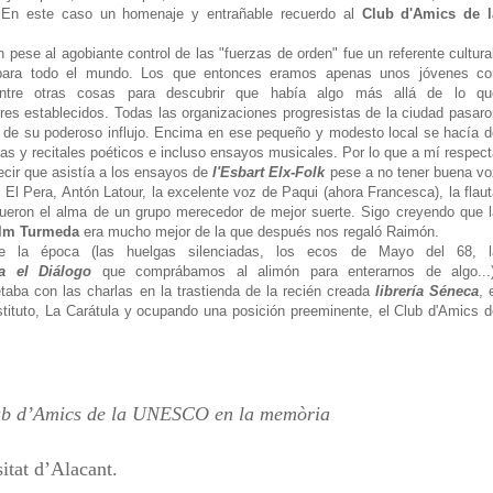
s. En este caso un homenaje y entrañable recuerdo al
Club d'Amics de l
 pese al agobiante control de las "fuerzas de orden" fue un referente cultura
n para todo el mundo. Los que entonces eramos apenas unos jóvenes co
entre otras cosas para descubrir que había algo más allá de lo qu
deres establecidos. Todas las organizaciones progresistas de la ciudad pasar
tir de su poderoso influjo. Encima en ese pequeño y modesto local se hacía 
rlas y recitales poéticos e incluso ensayos musicales. Por lo que a mí respec
cir que asistía a los ensayos de
l'Esbart Elx-Folk
pese a no tener buena vo
. El Pera, Antón Latour, la excelente voz de Paqui (ahora Francesca), la flau
ueron el alma de un grupo merecedor de mejor suerte. Sigo creyendo que l
lm Turmeda
era mucho mejor de la que después nos regaló Raimón.
e la época (las huelgas silenciadas,
los ecos de Mayo del 68, l
ra el Diálogo
que comprábamos al alimón para enterarnos de algo...
taba con las charlas en la trastienda de la recién creada
librería Séneca
, 
stituto, La Carátula y ocupando una posición preeminente,
el Club d'Amics d
lub d’Amics de la UNESCO en la memòria
sitat d’Alacant.