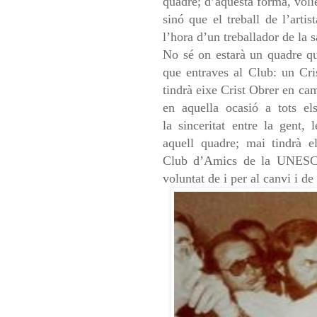
quadre; d’aquesta forma, volie
sinó que el treball de l’arti
l’hora d’un treballador de la 
No sé on estarà
un quadre 
que entraves al
Club: un Cri
tindrà eixe
Crist Obrer en cam
en
aquella ocasió a tots e
la
sinceritat entre la gent,
aquell
quadre; mai tindrà e
Club
d’Amics de la UNESCO 
voluntat
de i per al canvi i de