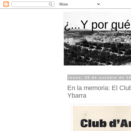
¿...Y por qué
lunes, 28 de octubre de 2
En la memoria: El Clu
Ybarra