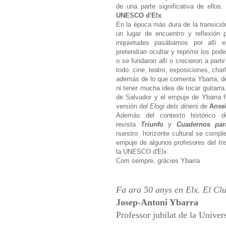
de una parte significativa de ello
UNESCO d'Elx
.
En la época más dura de la transición
un lugar de encuentro y reflexió
inquietudes pasábamos por allí 
pretendían ocultar y reprimir los po
o se fundaron allí o crecieron a par
todo: cine, teatro, exposiciones, cha
además de lo que comenta Ybarra, de
ni tener mucha idea de tocar guitarra
de Salvador y el empuje de Ybarra f
versión del
Elogi dels diners
de
Anse
Además del contexto histórico d
revista
Triunfo
y
Cuadernos pa
nuestro
horizonte cultural se comple
empuje de algunos profesores del In
la UNESCO d'Elx.
Com sempre, gràcies Ybarra
Fa ara 50 anys en Elx. El C
Josep-Antoni Ybarra
Professor jubilat de la Univer