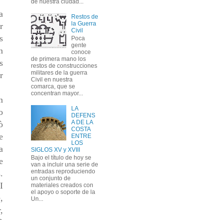
de nuestra ciudad...
a
Restos de
la Guerra
r
Civil
s
Poca
gente
n
conoce
de primera mano los
s
restos de construcciones
militares de la guerra
r
Civil en nuestra
comarca, que se
concentran mayor...
n
LA
o
DEFENS
A DE LA
ò
COSTA
e
ENTRE
LOS
a
SIGLOS XV y XVIII
Bajo el título de hoy se
e
van a incluir una serie de
entradas reproduciendo
.
un conjunto de
I
materiales creados con
el apoyo o soporte de la
,
Un...
,