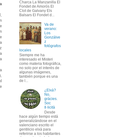
Charca La Manzanilla El
a
Fondet de Amorós El
Clot de Galvany Els
l,
Balsars El Fondet d...
n
Va de
e
verano:
on
Los
de
Gonzálve
z
ta
fotógrafos
z
locales
ta
Siempre me ha
a
interesado el Misteri
como materia fotográfica,
no solo por el interés de
a
algunas imágenes,
),
también porque es una
el
de l...
e
¿Elxà?
No,
gràcies.
Soc
Il·licità
Desde
hace algún tiempo está
generalizándose en el
valenciano escrito el
gentilicio elxà para
referirse a los habitantes