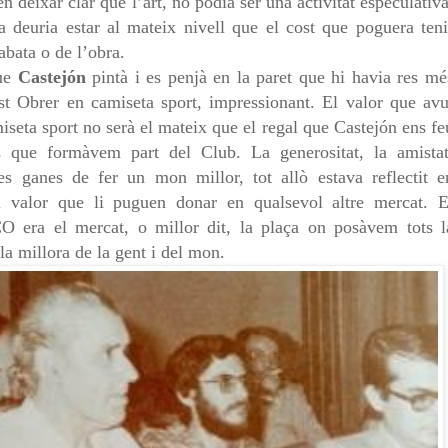
n deixar clar que l’art, no podia ser una
activitat especulativa
sta deuria estar al mateix nivell que el
cost que poguera teni
sabata o de l’obra.
que
Castejón
pintà i es penjà en la paret que hi havia res mé
st Obrer en camiseta sport, impressionant. El valor que avu
iseta sport no serà el mateix que el regal que Castejón ens fe
ls que formàvem part del Club. La generositat, la amistat
 les ganes de fer un mon millor, tot allò estava reflectit e
l valor que li puguen donar en qualsevol altre mercat. E
era el mercat, o millor dit, la plaça on posàvem tots l
 la millora de la gent i del mon.