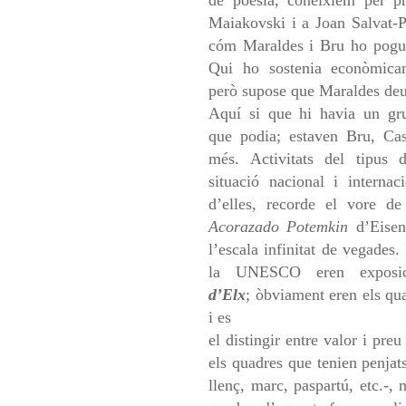
de poesia,
coneixíem per p
Maiakovski i
a Joan Salvat-P
cóm
Maraldes i Bru ho poguer
Qui
ho sostenia econòmica
però
supose que Maraldes deur
Aquí si que hi havia un gru
que
podia; estaven Bru, Cas
més.
Activitats del tipus 
situació
nacional i internac
d’elles,
recorde el vore de
Acorazado
Potemkin
d’Eisen
l’escala
infinitat de vegades.
la
UNESCO eren exposic
d’Elx
;
òbviament eren els qua
i es
el distingir entre valor i pre
els quadres que tenien penjat
llenç, marc, paspartú, etc.-,