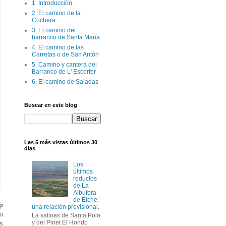
1. Introducción
2. El camino de la
Cochera
3. El camino del
barranco de Santa María
4. El camino de las
Carretas o de San Antón
5. Camino y cantera del
Barranco de L' Escorfer
6. El camino de Saladas
Buscar en este blog
Las 5 más vistas últimos 30
dias
Los
últimos
reductos
de La
Albufera
de Elche:
p
una relación provisional.
u
La salinas de Santa Pola
y del Pinet El Hondo
s