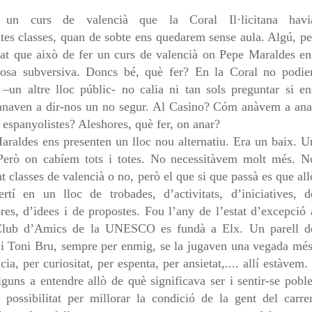
un curs de valencià que la Coral Il·licitana havi
es classes, quan de sobte ens quedarem sense aula. Algú, pe
tat que això de fer un curs de valencià on Pepe Maraldes en
cosa subversiva. Doncs bé, què fer? En la Coral no podie
un altre lloc públic- no calia ni tan sols preguntar si en
anaven a dir-nos un no segur. Al Casino? Cóm anàvem a ana
 espanyolistes? Aleshores, què fer, on anar?
araldes ens presenten un lloc nou alternatiu. Era un baix.
U
erò on cabíem tots i totes. No necessitàvem molt més.
N
t classes de valencià o no, però el que si que passà es
que all
rtí en un lloc de trobades, d’activitats, d’iniciatives,
d
bres, d’idees i de propostes. Fou l’any de l’estat
d’excepció 
 Club d’Amics de la UNESCO es fundà a Elx.
Un parell d
s i Toni Bru, sempre per enmig, se la jugaven
una vegada més
cia, per curiositat, per espenta, per
ansietat,.... allí estàvem. 
lguns a entendre allò de què
significava ser i sentir-se poble
possibilitat per millorar la
condició de la gent del carrer