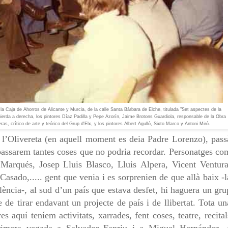
 la Caja de Ahorros de Alicante y
Murcia, de la calle Santa Bárbara de Elche, titulada "Set aspectes de la
quierda a derecha, los pintores Díaz Padilla y Pepe Azorín, Jaime Brotons Guardiola, responsable de la Obra
as, crítico de arte y teórico del Grup d'Elx, y los pintores Albert Agulló, Sixto Marco y Antoni Miró.
de l’Olivereta (en aquell moment es deia Padre Lorenzo),
pass
passarem tantes coses que no podria recordar.
Personatges co
 Marqués, Josep Lluis Blasco, Lluis
Alpera, Vicent Ventura
Casado,..... gent que venia i es
sorprenien de que allà baix -l
lència-, al sud d’un país
que estava desfet, hi haguera un gru
e de tirar endavant un
projecte de país i de llibertat. Tota un
res aquí teníem activitats, xarrades, fent coses, teatre, recital