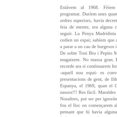
Estàvem al 1968. Fèiem 
programat.
Duríem unes quant
ordres
superiors, havia decre
feia
de mestre, era alguna 
seguir.
La Penya Madridista –
cedien
un espai; sabíem que 
a
parar a un cau de burgesos i
De sobte Toni Bru i Pepito M
magatzem. No massa gran. P
recorde ara si continuarem fen
-aquell nou espai- es conve
presentacions de gent, de lli
Espanya, el 1969, quan el
nassos!!! Res fàcil. Maralde
Nosaltres, pot ser per ignoràn
fou el lloc on començarem a
pensant que hi havia alguna 