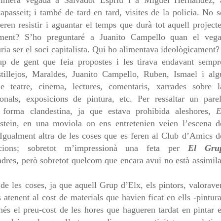
rimera vegada a Salvador Espriu i a Miguel Hernández, 
apasseit; i també de tard en tard, visites de la policia. No s
en resistir i aguantar el temps que durà tot aquell projecte
ment? S’ho preguntaré a Juanito Campello quan el vega
ia ser el soci capitalista. Qui ho alimentava ideològicament?
p de gent que feia propostes i les tirava endavant sempr
tillejos, Maraldes, Juanito Campello, Ruben, Ismael i alg
de teatre, cinema, lectures, comentaris, xarrades sobre l
ionals, exposicions de pintura, etc. Per ressaltar un parel
 forma clandestina, ja que estava prohibida aleshores,
E
stein, en una moviola on ens entretenien veien l’escena d
 Igualment altra de les coses que es feren al Club d’Amics d
ions; sobretot m’impressionà una feta per
El Gru
dres, però sobretot quelcom que encara avui no està assimila
u de les coses, ja que aquell Grup d’Elx, els pintors,
valorave
s atenent al cost de materials que havien ficat en
ells -pintura
 més el preu-cost de les hores que hagueren
tardat en pintar e