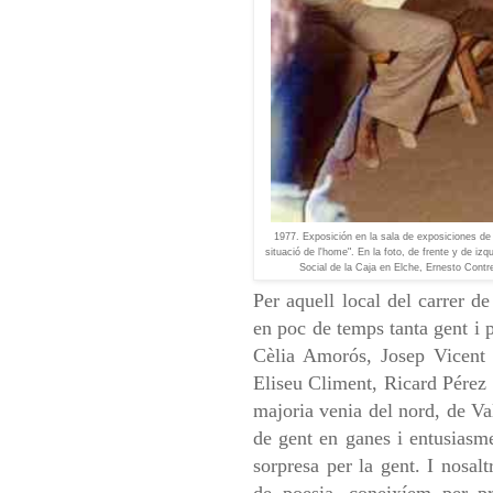
1977. Exposición en la sala de exposiciones de
situació de l'home". En la foto, de frente y de iz
Social de la Caja en Elche, Ernesto Contrer
Per aquell local del carrer 
en poc de temps tanta gent i 
Cèlia Amorós, Josep Vicent
Eliseu Climent, Ricard Pérez 
majoria venia del nord, de Va
de gent en ganes i entusiasm
sorpresa per la gent.
I nosalt