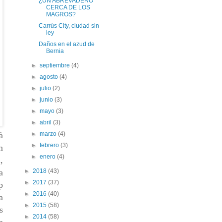
¿UN ABREVADERO
CERCA DE LOS
MAGROS?
Carrús City, ciudad sin
ley
Daños en el azud de
Bernia
►
septiembre
(4)
►
agosto
(4)
►
julio
(2)
►
junio
(3)
►
mayo
(3)
►
abril
(3)
►
marzo
(4)
à
►
febrero
(3)
m
►
enero
(4)
,
►
2018
(43)
a
►
2017
(37)
p
►
2016
(40)
a
►
2015
(58)
s
►
2014
(58)