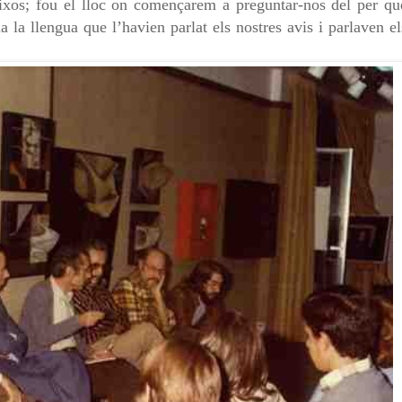
ixos; fou el lloc on
començarem a preguntar-nos del per qu
ia la llengua que
l’havien parlat els nostres avis i parlaven el