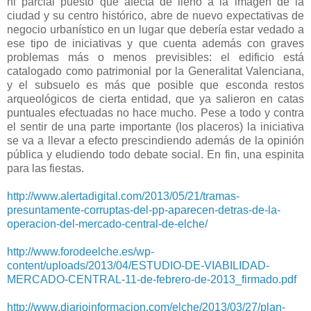
ni parcial puesto que afecta de lleno a la imagen de la
ciudad y su centro histórico, abre de nuevo expectativas de
negocio urbanístico en un lugar que debería estar vedado a
ese tipo de iniciativas y que cuenta además con graves
problemas más o menos previsibles: el edificio está
catalogado como patrimonial por la Generalitat Valenciana,
y el subsuelo es más que posible que esconda restos
arqueológicos de cierta entidad, que ya salieron en catas
puntuales efectuadas no hace mucho. Pese a todo y contra
el sentir de una parte importante (los placeros) la iniciativa
se va a llevar a efecto prescindiendo además de la opinión
pública y eludiendo todo debate social. En fin, una espinita
para las fiestas.
http://www.alertadigital.com/2013/05/21/tramas-
presuntamente-corruptas-del-pp-aparecen-detras-de-la-
operacion-del-mercado-central-de-elche/
http://www.forodeelche.es/wp-
content/uploads/2013/04/ESTUDIO-DE-VIABILIDAD-
MERCADO-CENTRAL-11-de-febrero-de-2013_firmado.pdf
http://www.diarioinformacion.com/elche/2013/03/27/plan-