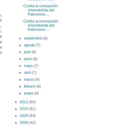
Contra la concepción
miserabilista del
Patrimonio ...
a,
ó
Contra la concepción
,
miserabilista del
Patrimonio ...
.
ía
►
septiembre
(6)
a
►
agosto
(7)
a
►
julio
(9)
go
►
junio
(9)
►
mayo
(7)
►
abril
(7)
►
marzo
(9)
►
febrero
(8)
►
enero
(8)
►
2011
(84)
►
2010
(81)
►
2009
(84)
►
2008
(42)