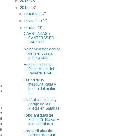
►
2013
(78)
▼
2012
(93)
►
diciembre
(7)
►
noviembre
(7)
▼
octubre
(9)
CARRILADAS Y
CANTERAS EN
SALADAS
Notas volantes acerca
de la encuesta
pública sobre...
Reloj de sol en la
Plaça Major del
Raval de Elx/El...
El Hort de la
mezquita: casa y
do
huerto del pintor
s
L...
Hidráulica mínima y
Abrigo de las
n
Piletas en Saladas
go
Fotos antiguas de
el
Elche (2): Plazas y
e
monumentos e...
e
Las carriladas del
e
Barranc del Grifo