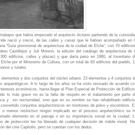
trabajos que había empezado el arquitecto ilicitano partiendo de la curiosid
onde nació y creció, de las calles y casas que le habían acompañado en l
na “Guía provisional de arquitectura de la ciudad de Elche”, con 70 edificio
reu Castillejos y Juli Moreno, la edición del catálogo de arquitectura de l
300 edificios, calles y plazas) y que daría paso en 1980, al Inventario d
 Elche por el Ministerio de Cultura, con un total de 83 edificios del pueblo, 
banos y rurales.
 elementos y dos conjuntos del núcleo urbano, 23 elementos y 4 conjuntos d
 arqueológicos. A lo largo de los años se ha visto revisado de acuerdo co
intereses económicos, hasta llegar al Plan Especial de Protección de Edifici
do lo más grave no es la falta de respeto en el tratamiento por parte d
sía y sin nocturnidad, sino que en su nombre se han rehabilitado edificio
 convertido conjuntos arquitectónicos en montones de polvo y escombros. E
 o menos restrictivo ningún implicado en el proceso arquitectónico se h
minado elemento en el paisaje o en su importancia social en la ciudad. L
es de protección les ha liberado de cualquier decisión de índole moral. Ha
ón del cine Capitolio, pero se cuentan con los dedos.