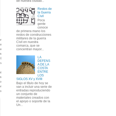
de nuestra ciudad...
Restos de
la Guerra
Civil
Poca
gente
conoce
de primera mano los
restos de construcciones
militares de la guerra
de
Civil en nuestra
sa
comarca, que se
ta
concentran mayor...
en
LA
el
DEFENS
es
A DE LA
COSTA
ENTRE
mi
LOS
en
SIGLOS XV y XVIII
lo
Bajo el título de hoy se
ue
van a incluir una serie de
entradas reproduciendo
lo
un conjunto de
materiales creados con
el apoyo o soporte de la
Un...