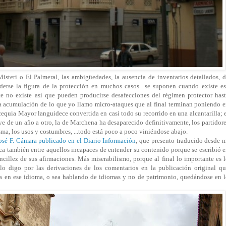
steri o El Palmeral, las ambigüedades, la ausencia de inventarios detallados, 
nderse la figura de la protección en muchos casos se suponen cuando existe e
te no existe así que pueden producirse desafecciones del régimen protector has
 la acumulación de lo que yo llamo micro-ataques que al final terminan poniendo 
cequia Mayor languidece convertida en casi todo su recorrido en una alcantarilla; 
 de un año a otro, la de Marchena ha desaparecido definitivamente, los partidor
sma, los usos y costumbres, ...todo está poco a poco viniéndose abajo.
osé F. Cámara publicado en el Diario Información
, que presento traducido desde 
ca también entre aquellos incapaces de entender su contenido porque se escribió 
encillez de sus afirmaciones. Más miserabilismo, porque al final lo importante es 
lo digo por las derivaciones de los comentarios en la publicación original q
ra en ese idioma, o sea hablando de idiomas y no de patrimonio, quedándose en 