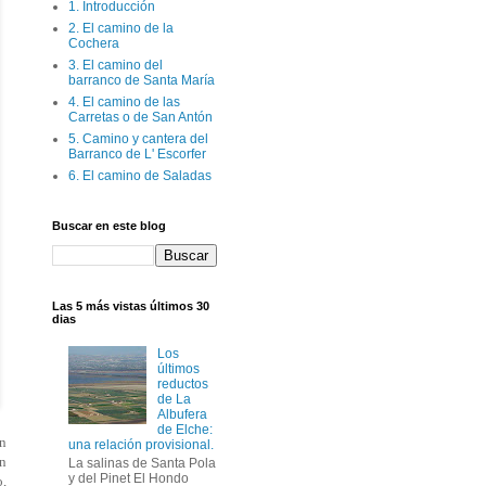
1. Introducción
2. El camino de la
Cochera
3. El camino del
barranco de Santa María
4. El camino de las
Carretas o de San Antón
5. Camino y cantera del
Barranco de L' Escorfer
6. El camino de Saladas
Buscar en este blog
Las 5 más vistas últimos 30
dias
Los
últimos
reductos
de La
Albufera
de Elche:
en
una relación provisional.
ón
La salinas de Santa Pola
y del Pinet El Hondo
o,