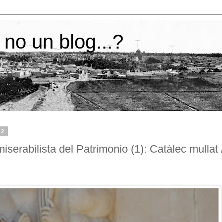
 no un blog...?
12
serabilista del Patrimonio (1): Catàlec mullat 