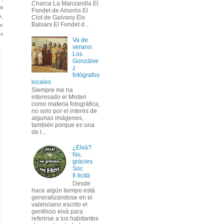
Charca La Manzanilla El
ra
Fondet de Amorós El
o,
Clot de Galvany Els
se
Balsars El Fondet d...
s
Va de
verano:
Los
Gonzálve
z
fotógrafos
locales
Siempre me ha
interesado el Misteri
como materia fotográfica,
no solo por el interés de
algunas imágenes,
también porque es una
de l...
¿Elxà?
No,
gràcies.
Soc
Il·licità
Desde
hace algún tiempo está
generalizándose en el
valenciano escrito el
gentilicio elxà para
referirse a los habitantes