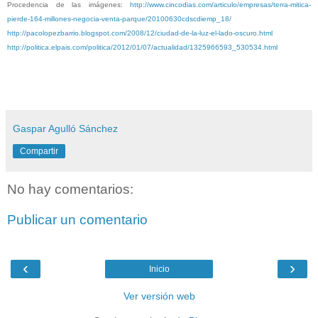
Procedencia de las imágenes:
http://www.cincodias.com/articulo/empresas/terra-mitica-
pierde-164-millones-negocia-venta-parque/20100630cdscdiemp_18/
http://pacolopezbarrio.blogspot.com/2008/12/ciudad-de-la-luz-el-lado-oscuro.html
http://politica.elpais.com/politica/2012/01/07/actualidad/1325966593_530534.html
Gaspar Agulló Sánchez
Compartir
No hay comentarios:
Publicar un comentario
‹
›
Inicio
Ver versión web