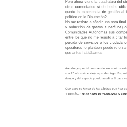
Pero ahora viene la cuadratura del cí
otros comentarios si de hecho utili
queda la experiencia de gestión al 
política en la Diputación? ...
No me resisto a añadir una nota final
y reducción de gastos superfluos) d
Comunidades Autónomas sus competen
entre los que no me resisto a citar l
pérdida de servicios a los ciudadano
opositores lo planteen puede reforzar
que antes hablábamos.
Andaba yo perdido en uno de sus sueños entre 
son 25 años sin el viejo rapsoda ciego. Es pos
tiempo y del espacio puedo acudir a él cada v
Que otros se jacten de las páginas que han esc
Y también.
.
.:
Yo no hablo de venganzas ni perdo