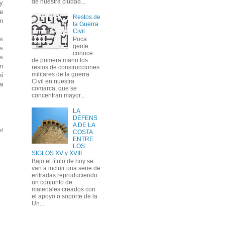
de nuestra ciudad...
 y
e
Restos de
n
la Guerra
Civil
os
Poca
gente
s
conoce
s
de primera mano los
in
restos de construcciones
militares de la guerra
ni
Civil en nuestra
la
comarca, que se
concentran mayor...
LA
DEFENS
A DE LA
el
COSTA
ENTRE
LOS
SIGLOS XV y XVIII
Bajo el título de hoy se
van a incluir una serie de
entradas reproduciendo
un conjunto de
materiales creados con
el apoyo o soporte de la
Un...