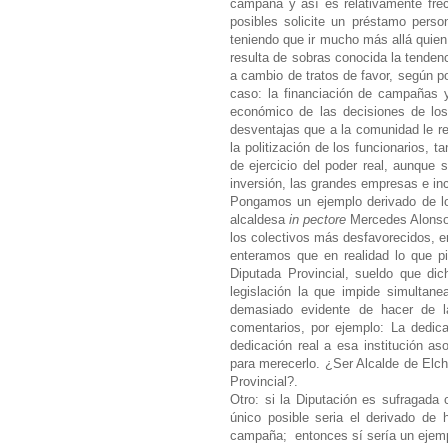
campaña y así es relativamente frec
posibles solicite un préstamo perso
teniendo que ir mucho más allá quien
resulta de sobras conocida la tendenc
a cambio de tratos de favor, según 
caso: la financiación de campañas y
económico de las decisiones de los 
desventajas que a la comunidad le repo
la politización de los funcionarios,
de ejercicio del poder real, aunque 
inversión, las grandes empresas e in
Pongamos un ejemplo derivado de lo 
alcaldesa
in pectore
Mercedes Alonso d
los colectivos más desfavorecidos, e
enteramos que en realidad lo que 
Diputada Provincial, sueldo que dic
legislación la que impide simultan
demasiado evidente de hacer de la
comentarios, por ejemplo: La dedic
dedicación real a esa institución as
para merecerlo. ¿Ser Alcalde de Elch
Provincial?.
Otro: si la Diputación es sufragada
único posible seria el derivado de
campaña;
entonces sí sería un ejem