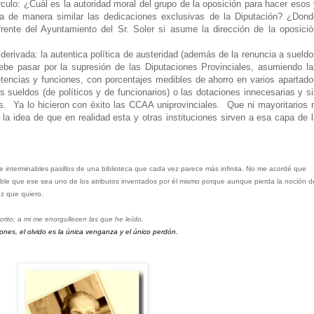
rculo: ¿Cuál es la autoridad moral del grupo de la oposición para hacer esos
za de manera similar las dedicaciones exclusivas de la Diputación? ¿Dond
frente del Ayuntamiento del Sr. Soler si asume la dirección de la oposició
 derivada: la autentica política de austeridad (además de la renuncia a sueld
ebe pasar por la supresión de las Diputaciones Provinciales, asumiendo la
cias y funciones, con porcentajes medibles de ahorro en varios apartado
os sueldos (de políticos y de funcionarios) o las dotaciones innecesarias y s
s.
Ya lo hicieron con éxito las CCAA uniprovinciales.
Que ni mayoritarios 
 la idea de que en realidad esta y otras instituciones sirven a esa capa de 
interminables pasillos de una biblioteca que cada vez parece más infinita. No me acordé que
ible que ese sea uno de los atributos inventados por él mismo porque aunque pierda la noción d
ez que quiero.
rito; a mi me enorgullecen las que he leído.
nes, el olvido es la única venganza y el único perdón.