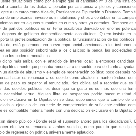
uente situaciones como por ejemplo que el candidato nº 3 de una lista co
nal a cuenta de las dietas a percibir por asistencia a plenos y comisiones
 opte a un cargo como Alcalde, Presidente de Diputación o Diputado. Tambié
ia de empresarios, inversores inmobiliarios y otros a contribuir en la campa
podemos ver en algunos sumarios en curso y otros ya cerrados. Tampoco es e
 de partidos políticos es un tema escabroso derivado del enorme potencia
órganos de gobierno democráticamente constituidos. Quiero insistir en la
rta la profesionalización de la política: la funcionarización de los políticos
 tanto da, está generando una nueva capa social anexionada a los instrument
sea en una posición subordinada a los clásicos: la banca, las sociedades d
cluso los poderes mediáticos.
dicho más arriba, con el añadido del interés local: la entonces candidata 
ijo literalmente que pensaba renunciar a su sueldo para dedicarlo a ayudar
n un alarde de altruismo y ejemplo de regeneración política; poco después n
piensa hacer es renunciar a su sueldo como alcaldesa manteniéndose com
ho de paso es superior al renunciado. Nos obliga así a recordar que es l
ear dos sueldos públicos, es decir que su gesto no es más que una form
 necesidad virtud. Alguien libre de sospechas podría hacer multitud d
ación exclusiva en la Diputación se dará, suponemos que a cambio de un
ociada al ejercicio de una serie de competencias de suficiente entidad com
e es compatible materialmente con una dedicación exclusiva en la Diputació
 con dinero público ¿Dónde está el supuesto ahorro para los ciudadanos?. E
 hacer efectiva su renuncia a ambos sueldos, como parecía que se dijo e
plo de regeneración política universalmente aplaudido.