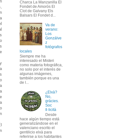
n
Charca La Manzanilla El
,
Fondet de Amorós El
Clot de Galvany Els
n
Balsars El Fondet d...
ña
l
Va de
l
verano:
Los
s
Gonzálve
 o
z
os
fotógrafos
locales
e
Siempre me ha
interesado el Misteri
y
como materia fotográfica,
 a
no solo por el interés de
algunas imágenes,
os
también porque es una
o
de l...
a
a
¿Elxà?
e
No,
gràcies.
a
Soc
o
Il·licità
n
Desde
hace algún tiempo está
generalizándose en el
l
valenciano escrito el
n
gentilicio elxà para
referirse a los habitantes