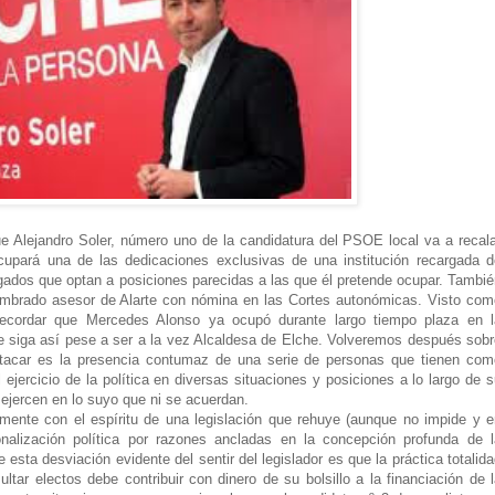
e Alejandro Soler, número uno de la candidatura del PSOE local va a recala
cupará una de las dedicaciones exclusivas de una institución recargada d
gados que optan a posiciones parecidas a las que él pretende ocupar. Tambié
ombrado asesor de Alarte con nómina en las Cortes autonómicas. Visto com
ecordar que Mercedes Alonso ya ocupó durante largo tiempo plaza en l
e siga así pese a ser a la vez Alcaldesa de Elche. Volveremos después sobr
estacar es la presencia contumaz de una serie de personas que tienen com
l ejercicio de la política en diversas situaciones y posiciones a lo largo de 
 ejercen en lo suyo que ni se acuerdan.
mente con el espíritu de una legislación que rehuye (aunque no impide y e
onalización política por razones ancladas en la concepción profunda de l
 esta desviación evidente del sentir del legislador es que la práctica totalid
ltar electos debe contribuir con dinero de su bolsillo a la financiación de 