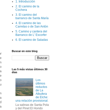
1. Introducción
2. El camino de la
Cochera
3. El camino del
barranco de Santa María
4. El camino de las
Carretas o de San Antón
5. Camino y cantera del
Barranco de L' Escorfer
6. El camino de Saladas
Buscar en este blog
r
e
n
o
Las 5 más vistas últimos 30
a
dias
e
o
Los
últimos
su
reductos
de La
n
Albufera
de Elche:
a
una relación provisional.
ad
La salinas de Santa Pola
la
y del Pinet El Hondo