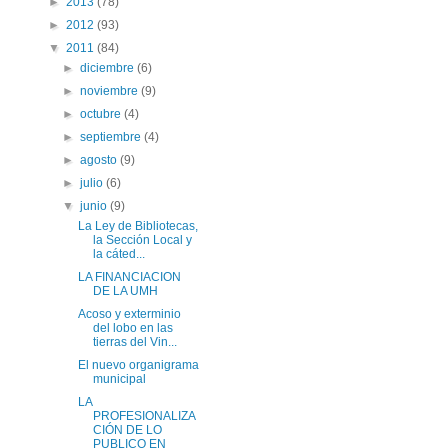
►
2013
(78)
►
2012
(93)
▼
2011
(84)
►
diciembre
(6)
►
noviembre
(9)
►
octubre
(4)
►
septiembre
(4)
►
agosto
(9)
►
julio
(6)
▼
junio
(9)
La Ley de Bibliotecas,
la Sección Local y
la cáted...
LA FINANCIACION
DE LA UMH
Acoso y exterminio
del lobo en las
tierras del Vin...
El nuevo organigrama
municipal
LA
PROFESIONALIZA
CIÓN DE LO
PUBLICO EN