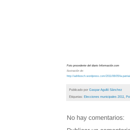
Foto procedente del diario Información.com
Ilustración de:
http://adribosch.wordpress.com/2011/06/05/la-patria
Publicado por
Gaspar Agulló Sánchez
Etiquetas:
Elecciones municipales 2011
,
Pol
No hay comentarios: