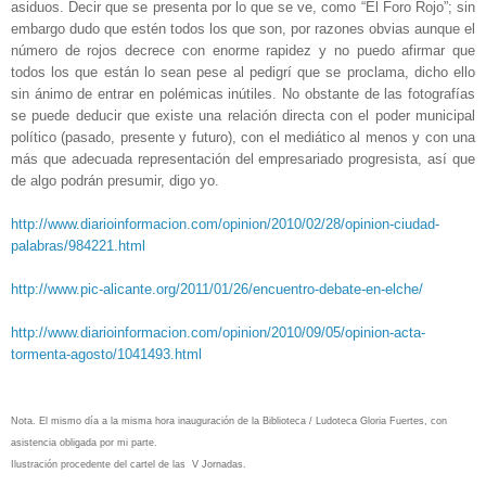
asiduos. Decir que se presenta por lo que se ve, como “El Foro Rojo”; sin
embargo dudo que estén todos los que son, por razones obvias aunque el
número de rojos decrece con enorme rapidez y no puedo afirmar que
todos los que están lo sean pese al pedigrí que se proclama, dicho ello
sin ánimo de entrar en polémicas inútiles. No obstante de las fotografías
se puede deducir que existe una relación directa con el poder municipal
político (pasado, presente y futuro), con el mediático al menos y con una
más que adecuada representación del empresariado progresista, así que
de algo podrán presumir, digo yo.
http://www.diarioinformacion.com/opinion/2010/02/28/opinion-ciudad-
palabras/984221.html
http://www.pic-alicante.org/2011/01/26/encuentro-debate-en-elche/
http://www.diarioinformacion.com/opinion/2010/09/05/opinion-acta-
tormenta-agosto/1041493.html
Nota. El mismo día a la misma hora inauguración de la Biblioteca / Ludoteca Gloria Fuertes, con
asistencia obligada por mi parte.
Ilustración procedente del cartel de las V Jornadas.