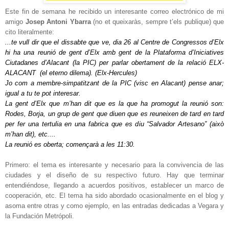
Este fin de semana he recibido un interesante correo electrónico de mi
amigo
Josep Antoni Ybarra
(no et queixaràs, sempre t’els publique) que
cito literalmente:
...te vull dir que el dissabte que ve, dia 26 al Centre de Congressos d’Elx
hi ha una reunió de gent d’Elx amb gent de la Plataforma d’Iniciatives
Ciutadanes d’Alacant (la PIC) per parlar obertament de la relació ELX-
ALACANT (el eterno dilema). (Elx-Hercules)
Jo com a membre-simpatitzant de la PIC (visc en Alacant) pense anar;
igual a tu te pot interesar.
La gent d’Elx que m’han dit que es la que ha promogut la reunió son:
Rodes, Borja, un grup de gent que diuen que es reuneixen de tard en tard
per fer una tertulia en una fabrica que es diu “Salvador Artesano” (això
m’han dit), etc....
La reunió es oberta; començarà a les 11:30.
Primero: el tema es interesante y necesario para la convivencia de las
ciudades y el diseño de su respectivo futuro. Hay que terminar
entendiéndose, llegando a acuerdos positivos, establecer un marco de
cooperación, etc. El tema ha sido abordado ocasionalmente en el blog y
asoma entre otras y como ejemplo, en las entradas dedicadas a Vegara y
la Fundación Metrópoli.