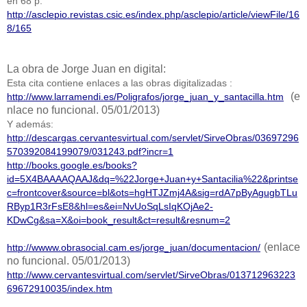
en 68 p.
http://asclepio.revistas.csic.es/index.php/asclepio/article/viewFile/16
8/165
La obra de Jorge Juan en digital:
Esta cita contiene enlaces a las obras digitalizadas :
(e
http://www.larramendi.es/Poligrafos/jorge_juan_y_santacilla.htm
nlace no funcional. 05/01/2013)
Y además:
http://descargas.cervantesvirtual.com/servlet/SirveObras/03697296
570392084199079/031243.pdf?incr=1
http://books.google.es/books?
id=5X4BAAAAQAAJ&dq=%22Jorge+Juan+y+Santacilia%22&printse
c=frontcover&source=bl&ots=hgHTJZmj4A&sig=rdA7pByAgugbTLu
RByp1R3rFsE8&hl=es&ei=NvUoSqLsIqKOjAe2-
KDwCg&sa=X&oi=book_result&ct=result&resnum=2
(enlace
http://wwww.obrasocial.cam.es/jorge_juan/documentacion/
no funcional. 05/01/2013)
http://www.cervantesvirtual.com/servlet/SirveObras/013712963223
69672910035/index.htm