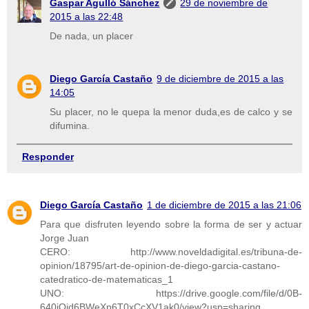
Gaspar Agulló Sánchez
29 de noviembre de
2015 a las 22:48
De nada, un placer
Diego García Castaño
9 de diciembre de 2015 a las
14:05
Su placer, no le quepa la menor duda,es de calco y se
difumina.
Responder
Diego García Castaño
1 de diciembre de 2015 a las 21:06
Para que disfruten leyendo sobre la forma de ser y actuar
Jorge Juan
CERO: http://www.noveldadigital.es/tribuna-de-
opinion/18795/art-de-opinion-de-diego-garcia-castano-
catedratico-de-matematicas_1
UNO: https://drive.google.com/file/d/0B-
640jOjd6BWeXp6T0xCcXV1ak0/view?usp=sharing