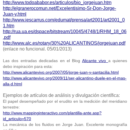
http://www.todoababor.es/articulos/bio_jorgejuan.htm
http://elgranerocomun.net/Excelentisimo-Sr-Don-Jorge-
Juan-y.html
http://www.iescarrus.com/edumat/prensa/art2001/art2001_0
1.htm
http://rua.ua.es/dspace/bitstream/10045/4748/1/RHM_18_06
.pdf
http://www.alc.es/rotary/30%20ALICANTINOS/jorgejuan.pdf
(enlace no funcional. 05/01/2013)
Las dos entradas dedicadas en el Blog
Alicante vivo
a quienes
debo inspiración para esta:
http://www.alicantevivo.org/2007/05/jorge-juan-y-santacilia.html
http://www.alicantevivo.org/2009/11/ser-alicantino-duele-en-el-mas-
alla-d.html
Ejemplos de artículos de análisis y divulgación científica:
El papel desempeñado por el erudito en la medición del meridiano
terrestre:
http://www.mappinginteractivo.com/plantilla-ante.asp?
id_articulo=570
La mecánica de los fluidos en Jorge Juan. Excelente monografía