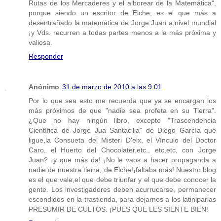
Rutas de los Mercaderes y el alborear de la Matemática",
porque siendo un escritor de Elche, es el que más a
desentrañado la matemática de Jorge Juan a nivel mundial
¡y Vds. recurren a todas partes menos a la más próxima y
valiosa.
Responder
Anónimo
31 de marzo de 2010 a las 9:01
Por lo que sea esto me recuerda que ya se encargan los
más próximos de que "nadie sea profeta en su Tierra".
¿Que no hay ningún libro, excepto "Trascendencia
Científica de Jorge Jua Santacilia" de Diego García que
ligue,la Consueta del Misteri D'elx, el Vínculo del Doctor
Caro, el Huerto del Chocolater,etc., etc,etc, con Jorge
Juan? ¡y que más da! ¡No le vaos a hacer propaganda a
nadie de nuestra tierra, de Elche!¡faltaba más! Nuestro blog
es el que vale,el que debe triunfar y el que debe conocer la
gente. Los investigadores deben acurrucarse, permanecer
escondidos en la trastienda, para dejarnos a los latiniparlas
PRESUMIR DE CULTOS. ¡PUES QUE LES SIENTE BIEN!