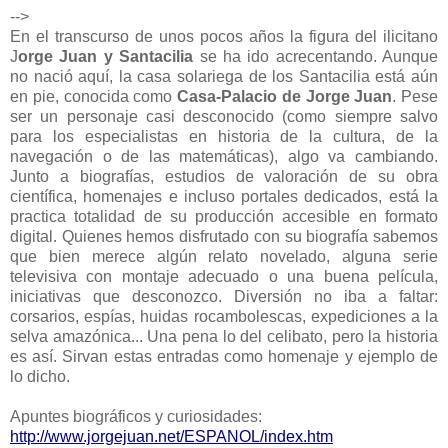
-->
En el transcurso de unos pocos años la figura del ilicitano
J
orge Juan y Santacilia
se ha ido acrecentando. Aunque
no nació aquí, la casa solariega de los Santacilia está aún
en pie, conocida como
Casa-Palacio de Jorge Juan
. Pese
ser un personaje casi desconocido (como siempre salvo
para los especialistas en historia de la cultura, de la
navegación o de las matemáticas), algo va cambiando.
Junto a biografías, estudios de valoración de su obra
científica, homenajes e incluso portales dedicados, está la
practica totalidad de su producción accesible en formato
digital. Quienes hemos disfrutado con su biografía sabemos
que bien merece algún relato novelado, alguna serie
televisiva con montaje adecuado o una buena película,
iniciativas que desconozco. Diversión no iba a faltar:
corsarios, espías, huidas rocambolescas, expediciones a la
selva amazónica... Una pena lo del celibato, pero la historia
es así. Sirvan estas entradas como homenaje y ejemplo de
lo dicho.
Apuntes biográficos y curiosidades:
http://www.jorgejuan.net/ESPANOL/index.htm