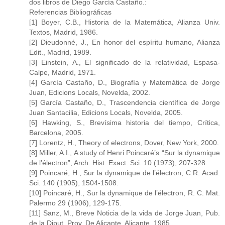
dos libros de Diego García Castaño.:
Referencias Bibliográficas
[1] Boyer, C.B., Historia de la Matemática, Alianza Univ.
Textos, Madrid, 1986.
[2] Dieudonné, J., En honor del espíritu humano, Alianza
Edit., Madrid, 1989.
[3] Einstein, A., El significado de la relatividad, Espasa-
Calpe, Madrid, 1971.
[4] García Castaño, D., Biografía y Matemática de Jorge
Juan, Edicions Locals, Novelda, 2002.
[5] García Castaño, D., Trascendencia científica de Jorge
Juan Santacilia, Edicions Locals, Novelda, 2005.
[6] Hawking, S., Brevísima historia del tiempo, Crítica,
Barcelona, 2005.
[7] Lorentz, H., Theory of electrons, Dover, New York, 2000.
[8] Miller, A.I., A study of Henri Poincaré’s “Sur la dynamique
de l’électron”, Arch. Hist. Exact. Sci. 10 (1973), 207-328.
[9] Poincaré, H., Sur la dynamique de l’électron, C.R. Acad.
Sci. 140 (1905), 1504-1508.
[10] Poincaré, H., Sur la dynamique de l’électron, R. C. Mat.
Palermo 29 (1906), 129-175.
[11] Sanz, M., Breve Noticia de la vida de Jorge Juan, Pub.
de la Diput. Prov. De Alicante, Alicante, 1985.