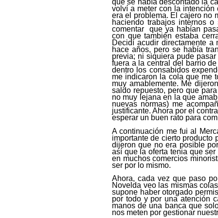
que se había descontado la can
volví a meter
con la intención 
era el problema. El cajero no 
haciendo trabajos internos o
comentar
que ya habían pasa
con que también estaba cerra
Decidí acudir directamente a 
hace años,
pero
se había tr
previa; ni siquiera pude pasar
fuera a la
central del barrio d
dentro los consabidos expend
me indicaron la cola que me 
muy amablemente. Me dijeron 
saldo repuesto, pero que para
no muy lejana en la que ama
nuevas normas) me acompa
justificante. Ahora por el contr
esperar un buen rato para com
A continuación me fui al Mer
importante de cierto producto p
dijeron que no era posible p
así que la oferta tenia que s
en muchos comercios minoris
ser por lo mismo.
Ahora, cada vez que paso por 
Novelda veo las mismas colas
supone haber otorgado permiso
por todo y por una atención 
manos de una banca que solo s
nos meten por gestionar nuest