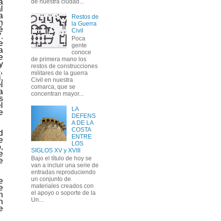
a
de nuestra ciudad...
l
a
Restos de
n
la Guerra
é
Civil
.
Poca
e
gente
a
conoce
e
de primera mano los
y
restos de construcciones
,
militares de la guerra
,
Civil en nuestra
l
comarca, que se
a
concentran mayor...
s
l
LA
e
DEFENS
A DE LA
COSTA
d
ENTRE
e
LOS
,
SIGLOS XV y XVIII
e
Bajo el título de hoy se
e
van a incluir una serie de
entradas reproduciendo
un conjunto de
e
materiales creados con
e
el apoyo o soporte de la
n
Un...
n
e