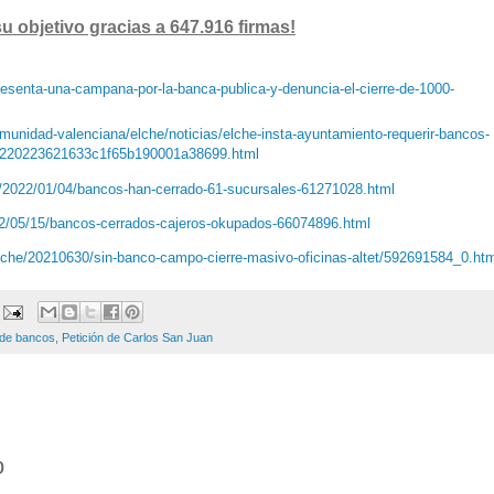
u objetivo gracias a 647.916 firmas!
resenta-una-campana-por-la-banca-publica-y-denuncia-el-cierre-de-1000-
unidad-valenciana/elche/noticias/elche-insta-ayuntamiento-requerir-bancos-
20220223621633c1f65b190001a38699.html
/2022/01/04/bancos-han-cerrado-61-sucursales-61271028.html
22/05/15/bancos-cerrados-cajeros-okupados-66074896.html
lche/20210630/sin-banco-campo-cierre-masivo-oficinas-altet/592691584_0.htm
 de bancos
,
Petición de Carlos San Juan
o