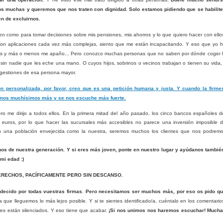
 muchas y queremos que nos traten con dignidad. Solo estamos pidiendo que se habilit
n de excluirnos.
n como para tomar decisiones sobre mis pensiones, mis ahorros y lo que quiero hacer con ello
 con aplicaciones cada vez más complejas, siento que me están incapacitando. Y eso que yo 
ños y más o menos me apaño... Pero conozco muchas
personas que no saben por dónde coger 
sin nadie que les eche una mano. O cuyos hijos, sobrinos o vecinos trabajan o tienen su vida,
 gestiones de esa persona mayor.
n personalizada, por favor, creo que es una petición humana y justa. Y cuando la firme
amos muchísimos más y se nos escuche más fuerte.
ro me dirijo a todos ellos. En la primera mitad del año pasado, los cinco bancos españoles d
uros, por lo que hacer las sucursales más accesibles no parece una inversión imposible 
 en una población envejecida como la nuestra, seremos muchos los clientes que nos podrem
hos de nuestra generación. Y si eres más joven, ponte en nuestro lugar y ayúdanos tambié
mi edad :)
RECHOS, PACÍFICAMENTE PERO SIN DESCANSO.
ecido por todas vuestras firmas
.
Pero necesitamos ser muchos más, por eso os pido q
a que lleguemos lo más lejos posible. Y si te sientes identificado/a, cuéntalo en los comentario
s están silenciados. Y eso tiene que acabar.
¡Si nos unimos nos haremos escuchar! Much