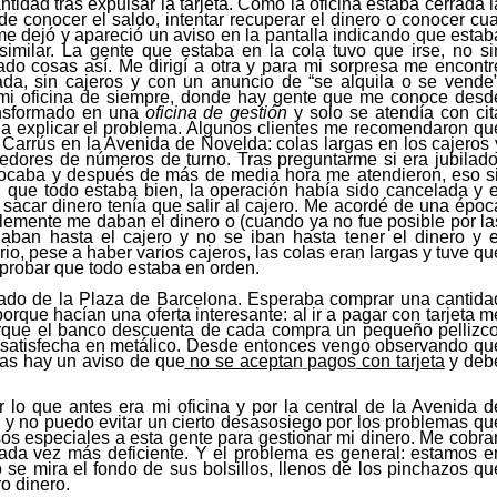
tidad tras expulsar la tarjeta.
Como la oficina estaba cerrada
l
de conocer el saldo, intentar recuperar el dinero o conocer cua
me dejó y apareció un aviso en la pantalla indicando que estab
 similar. La gente que estaba
en
la cola tuvo que irse, no si
do cosas así. Me dirigí a otra y para mi sorpresa me encontr
da, sin cajeros y con un anuncio de “se alquila o se vende”
mi oficina
de siempre
, donde hay gente que me
c
onoce desd
ansformado en una
oficina
de
gestión
y solo se atendía con cit
 a explicar el problema. A
lgunos clientes me recomendaron
qu
e Carrús en la Avenida de Novelda: colas largas en los cajeros
edores de números de turno. Tras preguntarme si era jubilado
tocaba y despu
é
s de más de media hora me atendieron, eso si
que todo estaba bien, la operación había sido cancelada y e
 sacar d
i
nero tenía que
salir
al cajero. Me acordé de una
é
poc
blemente me
daban el dinero o (cuando ya no fue posible por la
ñaban
hasta el cajero
y no se iban
hasta tener el dinero y e
ario, pese a haber varios cajeros, la
s
cola
s
era
n
larga
s y
tuve qu
probar que todo estaba en orden.
cado de la Plaza de Barcelona. Esperaba comprar una cantida
orque hacían una oferta interesante: al ir a pagar con t
a
rjeta m
orque el banco descuenta de cada compra un pequeño pellizco
er satisfecha en metálico. Desde entonces vengo observando qu
tas
hay un
aviso de que
no se acepta
n
pag
os
con tarjeta
y deb
lo que antes era mi oficina y por la central de la Avenida d
 y no puedo evitar
un cierto desasosiego por los problemas qu
s especiales a esta gente para gestionar mi dinero. Me cobra
cada vez más deficiente. Y el problema es general: estamos e
e mira el fondo de sus bolsillos, llenos de los pinchazos qu
ro dinero.