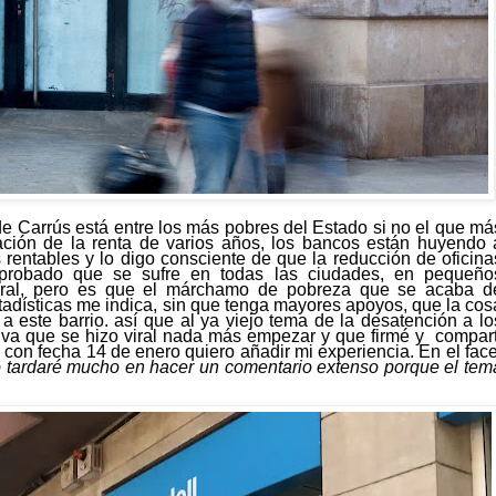
de Carrús está entre los más pobres del Estado
si no
el que má
ción de la renta de varios años, los bancos están huyendo 
s rentables
y lo digo consciente de que la reducción de oficina
probado que se sufre
en todas las ciudades, en pequeño
ral, pero es que el márchamo de pobreza que se acaba d
estadísticas me indica, sin que tenga mayores apoyos, que la cos
a este barrio.
así que al ya viejo tema de la desatención a lo
tiva que se hizo viral nada más empezar y que firmé y
compart
k
con fecha 14 de enero quiero añadir mi experiencia. En el face
 tardaré mucho en hacer un comentario extenso porque el tem