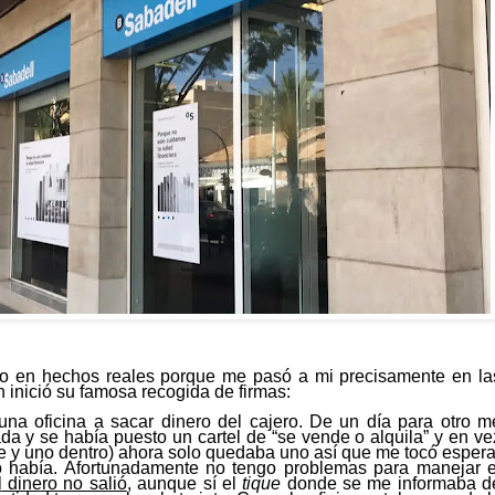
do en hechos reales porque me pasó a mi
precisamente en la
 inició su famosa recogida de firmas:
na oficina a sacar dinero del cajero
.
De un día para otro m
da y se había puesto un cartel de “se vende o alquila” y en ve
lle y uno dentro) ahora solo quedaba uno así que
me tocó espera
 había
. Afortunadamente no tengo problemas para manejar e
l
dinero no salió
, aunque sí el
tique
donde se me informaba d