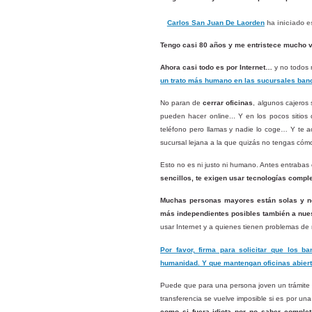
Carlos San Juan De Laorden
ha iniciado es
Tengo casi 80 años y me entristece mucho 
Ahora casi todo es por Internet…
y no todos 
un trato más humano en las sucursales banc
No paran de
cerrar oficinas
, algunos cajeros
pueden hacer online... Y en los pocos sitios 
teléfono pero llamas y nadie lo coge… Y te 
sucursal lejana a la que quizás no tengas cómo
Esto no es ni justo ni humano. Antes entrabas 
sencillos, te exigen usar tecnologías compl
Muchas personas mayores están solas y no
más independientes posibles también a nue
usar Internet y a quienes tienen problemas de
Por favor, firma para solicitar que los 
humanidad. Y que mantengan oficinas abiert
Puede que para una persona joven un trámite 
transferencia se vuelve imposible si es por un
como si fuera idiota por no saber complet