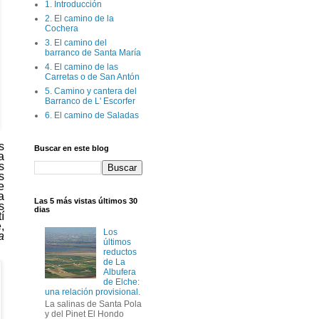
1. Introducción
2. El camino de la
Cochera
3. El camino del
barranco de Santa María
4. El camino de las
Carretas o de San Antón
5. Camino y cantera del
Barranco de L' Escorfer
6. El camino de Saladas
s
Buscar en este blog
a
s
s
e
a
Las 5 más vistas últimos 30
s
dias
í
,
Los
a
últimos
reductos
de La
Albufera
de Elche:
una relación provisional.
La salinas de Santa Pola
y del Pinet El Hondo