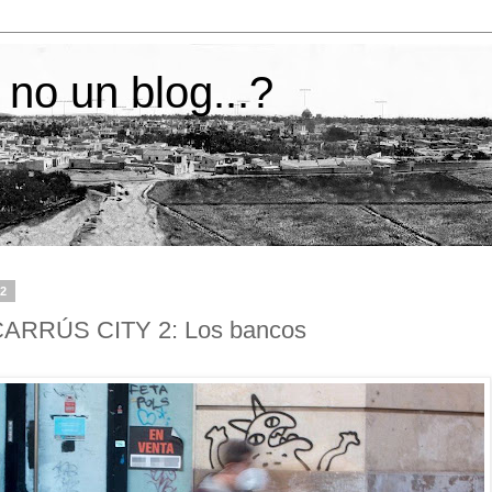
 no un blog...?
22
RRÚS CITY 2: Los bancos