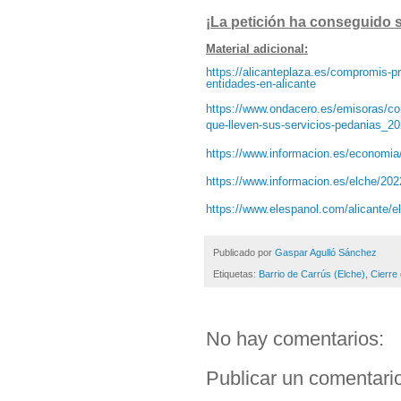
¡La petición ha conseguido s
Material adicional:
https://alicanteplaza.es/compromis-p
entidades-en-alicante
https://www.ondacero.es/emisoras/com
que-lleven-sus-servicios-pedanias_
https://www.informacion.es/economia
https://www.informacion.es/elche/20
https://www.elespanol.com/alicante/e
Publicado por
Gaspar Agulló Sánchez
Etiquetas:
Barrio de Carrús (Elche)
,
Cierre
No hay comentarios:
Publicar un comentari