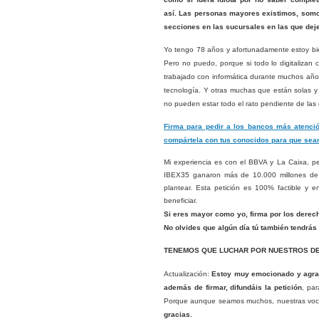
así.
Las personas mayores existimos, somos
secciones en las sucursales en las que deje
Yo tengo 78 años y afortunadamente estoy bie
Pero no puedo, porque si todo lo digitalizan
trabajado con informática durante muchos a
tecnología. Y otras muchas que están solas y 
no pueden estar todo el rato pendiente de las
Firma para pedir a los bancos más atenció
compártela con tus conocidos para que se
Mi experiencia es con el BBVA y La Caixa, pe
IBEX35 ganaron más de 10.000 millones de e
plantear. Esta petición es 100% factible y
beneficiar.
Si eres mayor como yo, firma por los derec
No olvides que algún día tú también tendrás 
TENEMOS QUE LUCHAR POR NUESTROS DE
Actualización:
Estoy muy emocionado y agrad
además de firmar, difundáis la petición
, par
Porque aunque seamos muchos, nuestras voce
gracias.