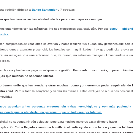
ta petición dirigida a
Banco Santander
y 7 otros/as
ver que los bancos se han olvidado de las personas mayores como yo.
nos entendemos con las máquinas. No nos merecemos esta exclusión. Por eso
estoy pidiend
arias.
 son complicados de usar, otros se averían y nadie resuelve tus dudas, hay gestiones que solo 
donde queda atención presencial, los horarios son muy limitados, hay que pedir cita previa p
acaban redirigiendo a una aplicación que, de nuevo, no sabemos manejar. O mandándote a u
 llegar.
en la caja y hacías un pago o cualquier otra gestión. Pero
cada vez más, para trámite
ejas que muchos no sabemos utilizar.
 tienen nadie que les ayude, y otras muchas, como yo, queremos poder seguir siendo 
stra edad.
Pero si todo lo complican y cierran las oficinas, están excluyendo a quienes nos cues
 movilidad.
bancos atiendan a las personas mayores sin trabas tecnológicas y con más paciencia
as donde pueda atenderte una persona… que no todo sea por Internet.
digital no suponga ningún esfuerzo, pero para muchos mayores sacar dinero o hacer
un
a aplicación.Yo
he llegado a sentirme humillado al pedir ayuda en un banco y que me hablar
ar una operación.
Y he visto ese mal trato dirigido a otras personas.
Duele mucho sentir