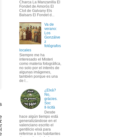
Charca La Manzanilla El
Fondet de Amorós El
Clot de Galvany Els
Balsars El Fondet d...
Va de
verano:
Los
Gonzálve
z
fotógrafos
locales
Siempre me ha
interesado el Misteri
como materia fotográfica,
no solo por el interés de
algunas imágenes,
también porque es una
de l...
¿Elxà?
No,
gràcies.
Soc
s
Il·licità
Desde
e
hace algún tiempo está
z
generalizándose en el
r
valenciano escrito el
l
gentilicio elxà para
e
referirse a los habitantes