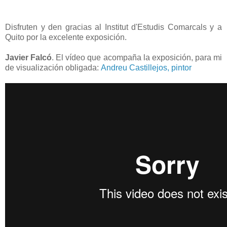
Disfruten y den gracias al Institut d'Estudis Comarcals y a
Quito por la excelente exposición.
Javier Falcó
. El vídeo que acompaña la exposición, para mi
de visualización obligada:
Andreu Castillejos, pintor