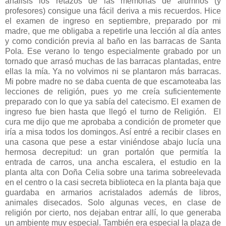
análisis los retazos de las memorias de alumnos (y
profesores) consigue una fácil deriva a mis recuerdos. Hice
el examen de ingreso en septiembre, preparado por mi
madre, que me obligaba a repetirle una lección al día antes
y como condición previa al baño en las barracas de Santa
Pola. Ese verano lo tengo especialmente grabado por un
tornado que arrasó muchas de las barracas plantadas, entre
ellas la mía. Ya no volvimos ni se plantaron más barracas.
Mi pobre madre no se daba cuenta de que escamoteaba las
lecciones de religión, pues yo me creía suficientemente
preparado con lo que ya sabía del catecismo. El examen de
ingreso fue bien hasta que llegó el turno de Religión. El
cura me dijo que me aprobaba a condición de prometer que
iría a misa todos los domingos. Así entré a recibir clases en
una casona que pese a estar viniéndose abajo lucía una
hermosa decrepitud: un gran portalón que permitía la
entrada de carros, una ancha escalera, el estudio en la
planta alta con Doña Celia sobre una tarima sobreelevada
en el centro o la casi secreta biblioteca en la planta baja que
guardaba en armarios acristalados además de libros,
animales disecados. Solo algunas veces, en clase de
religión por cierto, nos dejaban entrar allí, lo que generaba
un ambiente muy especial. También era especial la plaza de