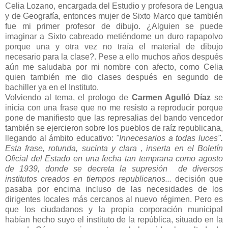
Celia Lozano, encargada del Estudio y profesora de Lengua
y de Geografía, entonces mujer de Sixto Marco que también
fue mi primer profesor de dibujo. ¿Alguien se puede
imaginar a Sixto cabreado metiéndome un duro rapapolvo
porque una y otra vez no traía el material de dibujo
necesario para la clase?. Pese a ello muchos años después
aún me saludaba por mi nombre con afecto, como Celia
quien también me dio clases después en segundo de
bachiller ya en el Instituto.
Volviendo al tema, el prologo de
Carmen Agulló Díaz
se
inicia con una frase que no me resisto a reproducir porque
pone de manifiesto que las represalias del bando vencedor
también se ejercieron sobre los pueblos de raíz republicana,
llegando al ámbito educativo:
"Innecesarios a todas luces".
Esta frase, rotunda, sucinta y clara , inserta en el Boletín
Oficial del Estado en una fecha tan temprana como agosto
de 1939, donde se decreta la supresión de diversos
institutos creados en tiempos republicanos...
decisión que
pasaba por encima incluso de las necesidades de los
dirigentes locales más cercanos al nuevo régimen. Pero es
que los ciudadanos y la propia corporación municipal
habían hecho suyo el instituto de la república, situado en la