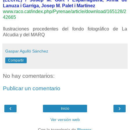
Lanuza i Garriga, Josep M. Palet i Martinez
www.raco.cat/index.php/Pyrenae/article/download/165128/2
42665
Ilustraciones procedentes del fondo fotográfico de La
Alcudia y del MARQ
Gaspar Agulló Sánchez
Compartir
No hay comentarios:
Publicar un comentario
‹
›
Inicio
Ver versión web
Con la tecnología de
Blogger
.