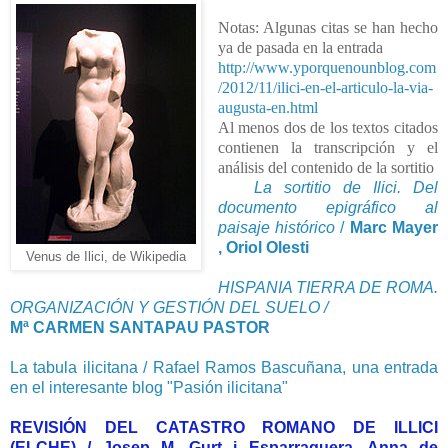
Notas: Algunas citas se han hecho
ya de pasada en la entrada
http://www.yporquenounblog.com
/2012/11/ilici-en-el-articulo-la-via-
augusta-en.html
Al menos dos de los textos citados
contienen la transcripción y el
análisis del contenido de la sortitio
La sortitio de Ilici. Del
documento epigráfico al
paisaje histórico
/
Marc Mayer
, Oriol Olesti
Venus de Ilici, de Wikipedia
HISPANIA TIERRA DE ROMA.
ORGANIZACIÓN Y GESTIÓN DEL SUELO /
Mª CARMEN SANTAPAU PASTOR
La tabula ilicitana / Rafael Ramos Bascuñana, una entrada
en el interesante blog "Pasión ilicitana"
REVISIÓN DEL CATASTRO ROMANO DE ILLICI
(ELCHE) / Josep M. Gurt i Esparraguera, Anna de