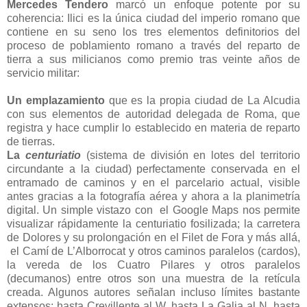
Mercedes Tendero
marcó un enfoque potente por su
coherencia: Ilici es la única ciudad del imperio romano que
contiene en su seno los tres elementos definitorios del
proceso de poblamiento romano a través del reparto de
tierra a sus milicianos como premio tras veinte años de
servicio militar:
Un emplazamiento
que es la propia ciudad de La Alcudia
con sus elementos de autoridad delegada de Roma, que
registra y hace cumplir lo establecido en materia de reparto
de tierras.
La
centuriatio
(sistema de división en lotes del territorio
circundante a la ciudad) perfectamente conservada en el
entramado de caminos y en el parcelario actual, visible
antes gracias a la fotografía aérea y ahora a la planimetría
digital. Un simple vistazo con el Google Maps nos permite
visualizar rápidamente la centuriatio fosilizada; la carretera
de Dolores y su prolongación en el Filet de Fora y más allá,
el Camí de L’Alborrocat y otros caminos paralelos (cardos),
la vereda de los Cuatro Pilares y otros paralelos
(decumanos) entre otros son una muestra de la retícula
creada. Algunos autores señalan incluso límites bastante
extensos; hasta Crevillente al W, hasta La Galia al N, hasta