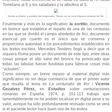
Torrellano al E y los saladares y la albufera al S.
Semis acuñado a nombre del emperador Tiberio en la ceca hispano-romana de Ilici
Finalmente y esto es lo significativo:
la
sortitio
, documento
en bronce que establece el reparto de una de las centurias
en las que se dividió el campo alrededor de Ilici, documento
esencial por cuanto es el único que se conserva y
proporciona autoridad a los procedimientos establecidos en
los textos escritos. Mercedes Tendero llegó a decir que ni
siquiera Roma posee un documento de este tipo; entre otras
cosas porque el alto valor del bronce ha provocado que
todas las tabulas fueran fundidas para fabricar cosas más
“actuales”.
Como siempre, un breve repaso al material digital más
significativo no sin dejar constancia de que el primer autor
que resalta el tema es
La centuriatio de Ilici
/
Vicente
Gozalvez Pérez,
en
Estudios
sobre centuriaciones
romanas en España
, 1974, p. 101-113 trabajo que
lamentablemente no he podido localizar en digital pese a su
valor, aunque ha sido profundamente revisado como se verá
si el paciente lector hace buen uso de los textos.