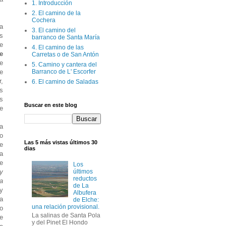
1. Introducción
2. El camino de la
Cochera
ra
3. El camino del
s
barranco de Santa María
le
4. El camino de las
e
Carretas o de San Antón
e
5. Camino y cantera del
e
Barranco de L' Escorfer
,
6. El camino de Saladas
as
s
Buscar en este blog
e
ma
o
Las 5 más vistas últimos 30
e
dias
a
ue
Los
y
últimos
reductos
da
de La
 y
Albufera
a
de Elche:
una relación provisional.
do
La salinas de Santa Pola
e
y del Pinet El Hondo