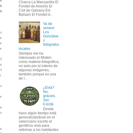
e
Charca La Manzanilla El
la
Fondet de Amorós El
Clot de Galvany Els
a
Balsars El Fondet d...
Va de
verano:
Los
os
Gonzálve
Se
z
de
fotógrafos
de
locales
Siempre me ha
interesado el Misteri
el
como materia fotográfica,
ra
no solo por el interés de
el
algunas imágenes,
también porque es una
s.
de l...
os
¿Elxà?
No,
gràcies.
de
Soc
Il·licità
ía
Desde
lo
hace algún tiempo está
generalizándose en el
valenciano escrito el
gentilicio elxà para
ra
referirse a los habitantes