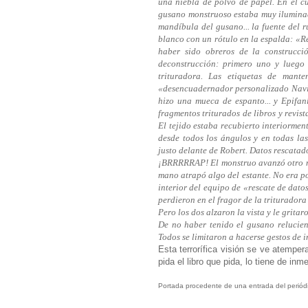
una niebla de polvo de papel. En el cu
gusano monstruoso estaba muy iluminado
mandíbula del gusano... la fuente del r
blanco con un rótulo en la espalda: «Re
haber sido obreros de la construcció
deconstrucción: primero uno y luego 
trituradora. Las etiquetas de mante
«desencuadernador personalizado NaviC
hizo una mueca de espanto... y Epifan
fragmentos triturados de libros y revis
El tejido estaba recubierto interiormen
desde todos los ángulos y en todas la
justo delante de Robert. Datos rescatad
¡BRRRRRAP! El monstruo avanzó otro met
mano atrapó algo del estante. No era po
interior del equipo de «rescate de dato
perdieron en el fragor de la trituradora
Pero los dos alzaron la vista y le gritar
De no haber tenido el gusano relucien
Todos se limitaron a hacerse gestos de i
Esta terrorífica visión se ve atemper
pida el libro que pida, lo tiene de in
Portada procedente de una entrada del periódi