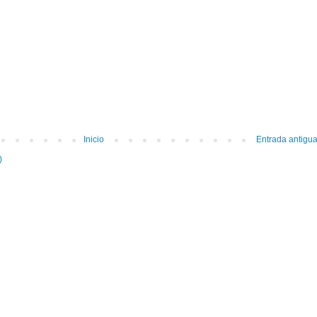
Inicio
Entrada antigu
)