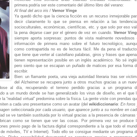
primera podría ser este comentario del último libro del verano:
Al final del arco iris
/
Vernor Vinge
Ya quedó dicho que la ciencia ficción es un recurso inmejorable pa
decir claramente lo que se piensa en relación a las tendencia
socioculturales, económicas, científicas, etc. y que solo por eso va
la pena dejarse caer por el género de vez en cuando.
Vernor Ving
siempre aporta sorpresas: puntos de vista realmente novedosos 
información de primera mano sobre el futuro tecnológico, aunqu
como contrapartida no es de lectura fácil. Me da pena el traductor
que tiene que verter al castellano palabras, giros y frases que apen
tienen representación posible en un inglés académico. No sé inglé
pero siento que se escapan un puñado de matices por esa forma d
escribir.
Bien: un flamante poeta, una vieja autoridad literaria tras ser victi
del Alzheimer se recupera junto a otros muchos gracias a un nuev
ndose al día, recuperando el terreno perdido gracias a un programa d
ado a un mundo donde se han generalizado los virus de diseño, en el que l
 la “realidad virtual” predomina sobre la física. La gente viste con prendas q
rmiten a cada uno presentarse como un avatar (del
wikidiccionario
:
En foros 
, imagen seleccionada por cada usuario, que aparece junto a su nombre en ca
idad se ve también sustituida por lo virtual gracias a la presencia de cámaras
abrican como se tienen que ver las cosas. Por primera vez se produce l
iones previo pago de la factura digital correspondiente a la que todo el mun
de móviles, TV e Internet). Todo ello se consigue mediante un programa d