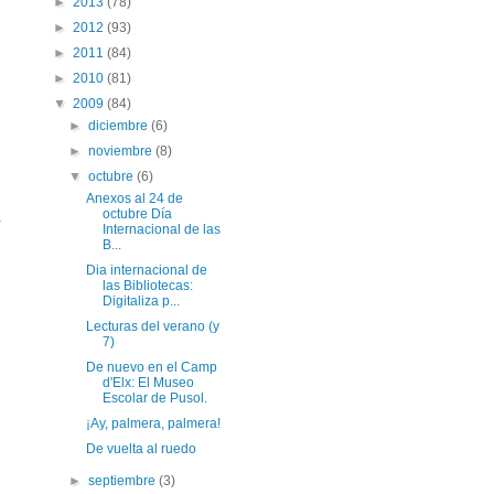
►
2013
(78)
►
2012
(93)
►
2011
(84)
►
2010
(81)
▼
2009
(84)
►
diciembre
(6)
►
noviembre
(8)
▼
octubre
(6)
Anexos al 24 de
octubre Día
a
Internacional de las
B...
Dia internacional de
las Bibliotecas:
Digitaliza p...
Lecturas del verano (y
7)
De nuevo en el Camp
d'Elx: El Museo
Escolar de Pusol.
¡Ay, palmera, palmera!
De vuelta al ruedo
►
septiembre
(3)