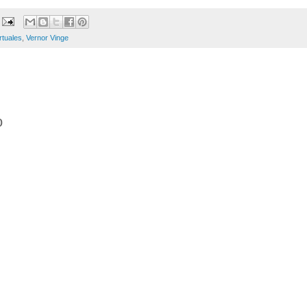
rtuales
,
Vernor Vinge
o