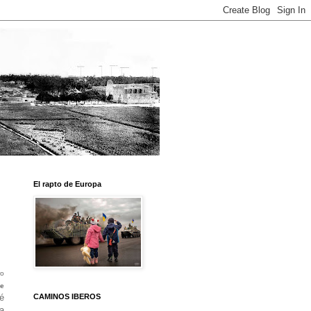
El rapto de Europa
ro
ge
ré
CAMINOS IBEROS
a