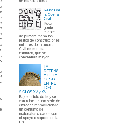
El
de nuestra ciudad...
la
Restos de
de
la Guerra
an
Civil
a
Poca
la
gente
conoce
n
de primera mano los
rt
restos de construcciones
os
militares de la guerra
Civil en nuestra
o.
comarca, que se
z,
concentran mayor...
o,
LA
DEFENS
la
A DE LA
el
COSTA
se
ENTRE
LOS
SIGLOS XV y XVIII
Bajo el título de hoy se
a.
van a incluir una serie de
entradas reproduciendo
ue
un conjunto de
materiales creados con
el apoyo o soporte de la
Un...