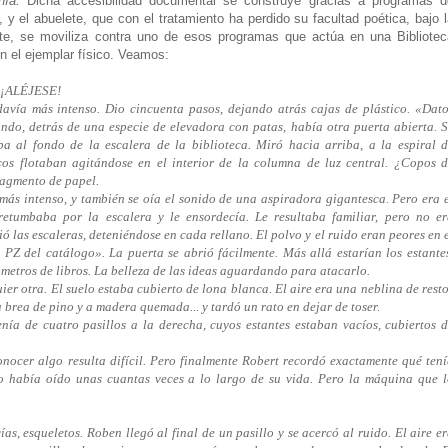
nía.
Dicha accesibilidad documental se construye gracias a programas d
 y el abuelete, que con el tratamiento ha perdido su facultad poética, bajo 
te, se moviliza contra uno de esos programas que actúa en una Bibliotec
 el ejemplar físico. Veamos:
: ¡ALÉJESE!
odavía más intenso. Dio cincuenta pasos, dejando atrás cajas de plástico. «Dat
fondo, detrás de una especie de elevadora con patas, había otra puerta abierta. 
a al fondo de la escalera de la biblioteca. Miró hacia arriba, a la espiral 
cos flotaban agitándose en el interior de la columna de luz central. ¿Copos 
ragmento de papel.
 más intenso, y también se oía el sonido de una aspiradora gigantesca. Pero era 
 retumbaba por la escalera y le ensordecía. Le resultaba familiar, pero no e
ó las escaleras, deteniéndose en cada rellano. El polvo y el ruido eran peores en 
PZ del catálogo». La puerta se abrió fácilmente. Más allá estarían los estante
ómetros de libros. La belleza de las ideas aguardando para atacarlo.
er otra. El suelo estaba cubierto de lona blanca. El aire era una neblina de rest
 brea de pino y a madera quemada... y tardó un rato en dejar de toser.
nía de cuatro pasillos a la derecha, cuyos estantes estaban vacíos, cubiertos 
onocer algo resulta difícil. Pero finalmente Robert recordó exactamente qué ten
o había oído unas cuantas veces a lo largo de su vida. Pero la máquina que 
as, esqueletos. Roben llegó al final de un pasillo y se acercó al ruido. El aire e