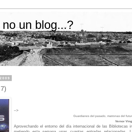
 no un blog...?
 2009
 7)
-->
Guardianes del pasado, matronas del futu
Vernor Vin
Aprovechando el entorno del día internacional de las Bibliotecas i
metiendo esta semana unas cuantas entradas relacionadas. L