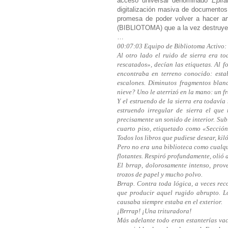
acceso universal denominado
Epifa
digitalización masiva de documentos,
promesa de poder volver a hacer ar
(BIBLIOTOMA) que a la vez destruyen
…
00:07:03 Equipo de Bibliotoma Activo
Al otro lado el ruido de sierra era t
rescatados», decían las etiquetas. Al 
encontraba en terreno conocido: estab
escalones. Diminutos fragmentos blan
nieve? Uno le aterrizó en la mano: un f
Y el estruendo de la sierra era todavía
estruendo irregular de sierra el que
precisamente un sonido de interior. Subi
cuarto piso, etiquetado como «Sección 
Todos los libros que pudiese desear, kil
Pero no era una biblioteca como cualqui
flotantes. Respiró profundamente, olió a
El brrap, dolorosamente intenso, prove
trozos de papel y mucho polvo.
Brrap. Contra toda lógica, a veces rec
que producir aquel rugido abrupto. L
causaba siempre estaba en el exterior.
¡Brrrap! ¡Una trituradora!
Más adelante todo eran estanterías vací