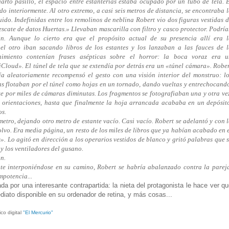
arto pasillo, el espacio entre estanterías estaba ocupado por un tubo de tela. 
 interiormente. Al otro extremo, a casi seis metros de distancia, se encontraba 
uido. Indefinidas entre los remolinos de neblina Robert vio dos figuras vestidas 
scate de datos Huertas.» Llevaban mascarilla con filtro y casco protector. Podrí
n. Aunque lo cierto era que el propósito actual de su presencia allí era l
el otro iban sacando libros de los estantes y los lanzaban a las fauces de 
nimiento contenían frases asépticas sobre el horror: la boca voraz era u
loud». El túnel de tela que se extendía por detrás era un «túnel cámara». Robe
ía aleatoriamente recompensó el gesto con una visión interior del monstruo: l
tas flotaban por el túnel como hojas en un tornado, dando vueltas y entrechocand
te por miles de cámaras diminutas. Los fragmentos se fotografiaban una y otra ve
s orientaciones, hasta que finalmente la hoja arrancada acababa en un depósit
os.
ro, dejando otro metro de estante vacío. Casi vacío. Robert se adelantó y con 
lvo. Era media página, un resto de los miles de libros que ya habían acabado en 
s». Lo agitó en dirección a los operarios vestidos de blanco y gritó palabras que 
 y los ventiladores del gusano.
on.
te interponiéndose en su camino, Robert se habría abalanzado contra la parej
mpotencia...
ada por una interesante contrapartida: la nieta del protagonista le hace ver q
mediato disponible en su ordenador de retina, y más cosas...
co digital
"El Mercurio"