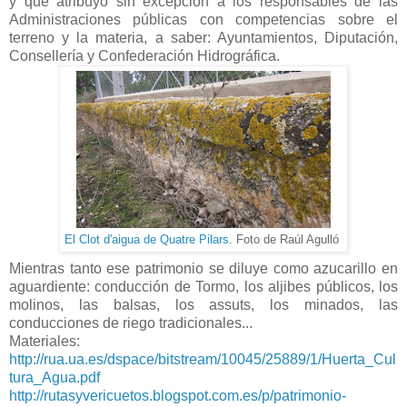
y que atribuyo sin excepción a los responsables de las
Administraciones públicas con competencias sobre el
terreno y la materia, a saber: Ayuntamientos, Diputación,
Consellería y Confederación Hidrográfica.
El Clot d'aigua de Quatre Pilars
. Foto de Raúl Agulló
Mientras tanto ese patrimonio se diluye como azucarillo en
aguardiente: conducción de Tormo, los aljibes públicos, los
molinos, las balsas, los assuts, los minados, las
conducciones de riego tradicionales...
Materiales:
http://rua.ua.es/dspace/bitstream/10045/25889/1/Huerta_Cul
tura_Agua.pdf
http://rutasyvericuetos.blogspot.com.es/p/patrimonio-