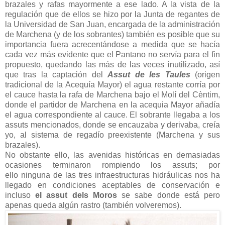
brazales y rafas mayormente a ese lado. A la vista de la
regulación que de ellos se hizo por la Junta de regantes de
la Universidad de San Juan, encargada de la administración
de Marchena (y de los sobrantes) también es posible que su
importancia fuera acrecentándose a medida que se hacía
cada vez más evidente que el Pantano no servía para el fin
propuesto, quedando las más de las veces inutilizado, así
que tras la captación del
Assut de les Taules
(origen
tradicional
de la Acequía Mayor) el agua restante corría por
el cauce hasta la rafa de Marchena bajo el Molí del Cèntim,
donde el partidor de Marchena en la acequia Mayor añadía
el agua correspondiente al cauce. El sobrante llegaba a los
assuts mencionados, donde se encauzaba y derivaba, creía
yo, al sistema de regadío preexistente (Marchena y sus
brazales).
No obstante ello, las avenidas históricas en demasiadas
ocasiones terminaron rompiendo los assuts; por
ello
ninguna de las tres infraestructuras hidráulicas nos ha
llegado en condiciones aceptables de conservación e
incluso
el assut dels Moros
se sabe donde está pero
apenas queda algún rastro (también volveremos).